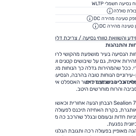
440
ח נסיעה חשמלי WLTP
ק"
ולת סוללה
71.8
קוט"
ק טעינה מהירה DC
150
קילווא
 טעינה מהירה DC
00:28
שעו
דע והשוואת טווחי נסיעה / צריכת דלק
חות והתנהגות
חות הנסיעה בעיר מושפעת מהקושי לרסן את תנודות המרכב
ירות איטית, גם על שיבושים קטנים ועל גדולים יותר המרכב זז
י. ככל שהמהירות גדלה כך הנוחות משתפרת, ובכבישים
-עירוניים הנוחות טובה בהרבה, הנסיעה נעימה יותר, ורק שיבושים
לים וגלי כביש מטרידים.
שי הכביש נשמעים כאשר האספלט אינו מהסוג השקט, ורעשי
ביבה והרוח מוחרשים היטב.
ל-Sealion 7 הנבחן הנעה אחורית וכאשר העומס גובר והאחיזה
ותגרת, בקרת האחיזה תיכנס לפעולה מוקדם ובאופן מורגש.
ניות חדות ובעומס ובגלל שהרכב כה מושפע משיבושים – היציבות
וונית נפגעת.
ה מאופיין בפעולה רכה ותגובת הגלגלים להפנייתו אינה חדה.