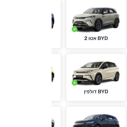
BYD אטו 2
BYD אטו 3
BYD דולפין
BYD דולפין סרף