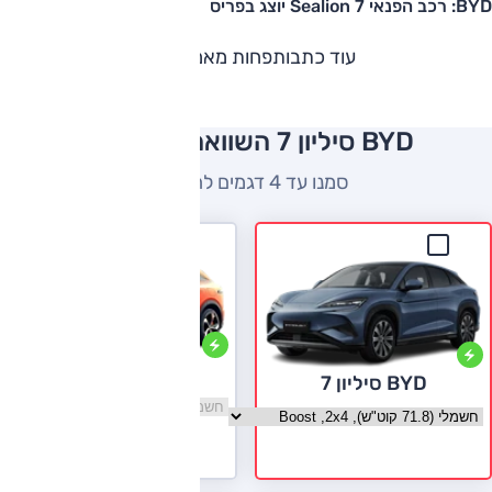
BYD: רכב הפנאי Sealion 7 יוצג בפריס
עוד כתבות
פחות מאמרים
BYD סיליון 7 השוואה למתחרים
סמנו עד 4 דגמים להשוואה
דיפאל S07
BYD סיליון 7
בחר גרסה דיפאל S07
בחר גרסה BYD סיליון 7
לעמוד הדגם