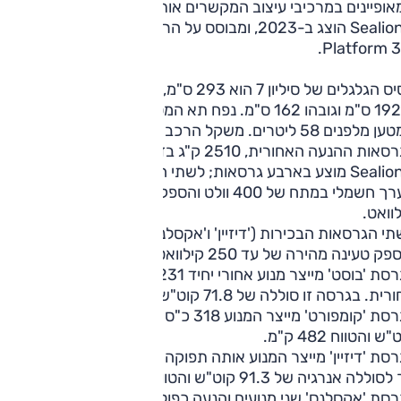
ופיינים במרכיבי עיצוב המקשרים אותם לעולם הים.
Sealion 7 הוצג ב-2023, ומבוסס על הרצפה החש
Platform 3.
בסיס הגלגלים של סיליון 7 הוא 293 ס"מ, אורכו 483 ס"מ, רוחבו
192.5 ס"מ וגובהו 162 ס"מ. נפח תא המטען הוא 520 ליטרים, ו
המטען מלפנים 58 ליטרים. משקל הרכב 2235 ק"ג ו-2300 ק"ג
ות ההנעה האחורית, 2510 ק"ג בזו עם ההנעה הכפולה.
Sealion 7 מוצע בארבע גרסאות; לשתי הבסיסיות ('בוסט' ו'קומפורט
מערך חשמלי במתח של 400 וולט והספק טעינה מהירה עד 150
וואט.
לשתי הגרסאות הבכירות ('דיזיין' ו'אקסלנס') מתח של 800 וולט
פק טעינה מהירה של עד 250 קילוואט.
בגרסת 'בוסט' מייצר מנוע אחורי יחיד 231 כ"ס ו-38.8 קג"מ
ת. בגרסה זו סוללה של 71.8 קוט"ש והטווח 440 ק"מ.
בגרסת 'קומפורט' מייצר המנוע 318 כ"ס ו
ש והטווח 482 ק"מ.
בגרסת 'דיזיין' מייצר המנוע אותה תפוקה של 318 כ"ס ו-
וללה אנרגיה של 91.3 קוט"ש והטווח 540 ק"מ.
בגרסת 'אקסלנס' שני מנועים והנעה כפולה, התפוקה 531 כ"ס