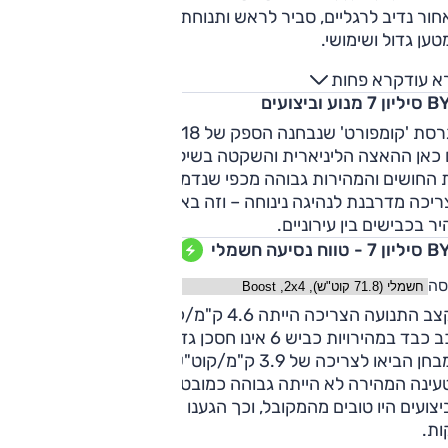
חור נדיב לרגליים, סביר לראש ותנוחת הישיבה מעט נמוכה. תא
ען גדול ושימושי.
א עוד
קרא פחות
 מנוע וביצועים
בגרסת 'קומפורט' שנבחנה הספק של 318 כ"ס. כרגיל ברכב חשמ
 כאן ההאצה הליניארית והשקטה בשילוב הגודל והמשקל מרמים
 החושים והמהירות גבוהה מכפי שנדמה. עם זאת החסכנות
ריכה מדרבנת לנהיגה נינוחה – וזה באמת הצד החזק ברכב: שיוט
ר בכבישים בין עירוניים.
 טווח נסיעה חשמלי
סה
בקצב התנועה הצריכה הייתה 4.6 ק"מ/קוט"ש ל-370-390 ק"מ;
רכב כבד במהירויות כביש 6 אינו חסכן גדול. קטעים מאמצים ביום
המבחן הביאו לצריכה של 3.9 ק"מ/קוט"ש ולטווח של 320 ק"מ.
עינה המהירה לא הייתה גבוהה כמובטח, אך לקראת סוף הטעינה
הביצועים היו טובים מהמקובל, וכך הגענו מ-30% ל-100% ב-50
ות.