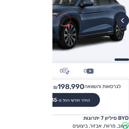
0
0
0
237,990
198,990 -
לגרסאות והשוואה
₪
₪
₪1,835
החזר חודשי החל מ-
BYD סיליון 7 יתרונות
עיצוב, מרווח, אבזור, ביצועים