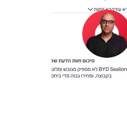
א עוד
קרא פחות
סיכום חוות הדעת של קינן כהן
BYD Sealion 7 לא מספיק מגובש ומלוטש כדי להתמודד עם הטובי
בקבוצה, ומחירו גבוה מדי ביחס לזולים שבקבוצה.