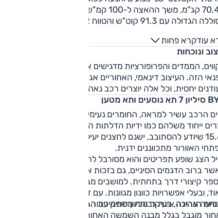
ו-70.4 קג"מ, משך ההאצה ל-100 קמ"ש 4.5 שניות ו
ה הגדולה עם 91.3 קוט"ש והטווח 502 ק"מ.
א עוד
קרא פחות
וב ונוכחות
ווים, הממדים והפרופורציות מדגישים את מרכיב הקופה בדגם
אי הזה. העיצוב דינאמי, האחוריים אגרסיביים אך הספוילרים
דנים יחסית, וכל אלה יוצרים רכב נאה מאוד.
א נוסעים ותא מטען
ם הרכב עשיר למראה, החומרים נעימים למגע, ופריטים מסוימים
רים ייחוד משלהם כמו ידיות הדלתות המיוחדות. במרכז צג גדול
"15.6 שיודע להסתובב, ישנם לחצנים יעילים לקיצור דרך וטוב לגלות
חי האוורור מתכווננים ידנית.
ל הצג שופע תפריטים והוא מסורבל לתפעול, ועדיין זה יותר מובן
ר ברוב הדגמים הסיניים, גם בזכות אייקוני שליטה גדולים בצג
ספר קיצורי דרך בתחתית. למושבים מבנה ספורטיבי, הם נאים
ד, ובעלי אפשרויות כוונון מגוונות. עם זאת, הם לא מספיק נוחים
חת הנהיגה אינה גבוהה מספיק עבור רכב פנאי, ושדה הראייה
יעה ארוכה, בעיקר מכיוון שתמיכת הגב התחתון אינה מדויקת.
חור מוגבל בגלל מבנה השמשה האחורית - מחיר העיצוב. המרחב