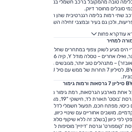
לימה טובה מהמקובל ברכב חשמלי בנהיגה רגילה, אבל בעומס
מי סובלים מחוסר דיוק.
כב שתי רמות בלימה רגנרטיבית שהן חלשות מדי אבל גם לא
יעות, ולכן גם בעיר ובמצבי זחילה השימוש בהן יעיל ונעים.
א עוד
קרא פחות
ורה למחיר
ארי הים מגיע לשוק צפוף במתחרים שחלקם, כמו אקספנג G6, 
יותר, ואילו אחרים – טסלה מודל Y, קיה EV6 המרשים (פחות חזק
ובזר) – מתנהלים טוב יותר, מגובשים בפעולתם. גם באולם של
BYD, לסיליון 7 תחרות של ממש עם סיל U הקרוב במחירו. התמורה
ונית.
רסאות ורמות גימור
ל אחת מארבע הגרסאות, רמת גימור משלה.
בגרסת 'בוסט' תאורת לד, חישוקי "19, מצלמות היקפיות, גג זכוכית
 כיסוי, מפתח חכם, תפעול חשמלי לדלת תא המטען ולמושבים
הקדמיים, מושבים אחוריים עם שינויי כיוון, צג מרכזי "15.6 אנכי או
קי לפי כיוון (בשלב זה ללא שיקוף סלולרי) וריפוד דמוי עור.
ת 'קומפורט' וגרסת 'דיזיין' מוסיפות לרשימה מושבים משודרגים