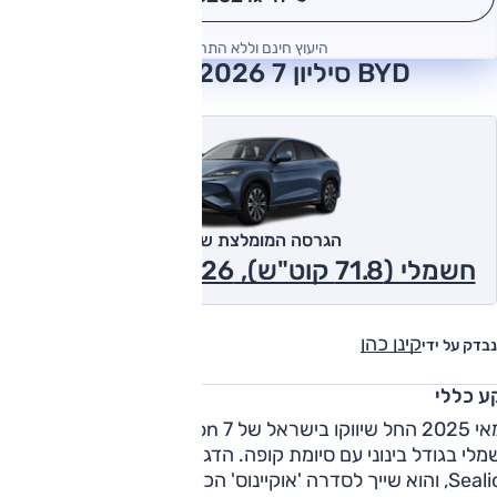
היעוץ חינם וללא התחייבות
BYD סיליון 7 2026 חוות דעת
הגרסה המומלצת של אוטו
חשמלי (71.8 קוט"ש), Boost ,2x4 2026
קינן כהן
נבדק על ידי
ע כללי
במאי 2025 החל שיווקו בישראל של BYD Sealion 7, דגם פנאי
לי בגודל בינוני עם סיומת קופה. הדגם נקרא על שם אריה ים,
Sealion, והוא שייך לסדרה 'אוקיינוס' הכוללת דגמים כמו סיל ודולפין