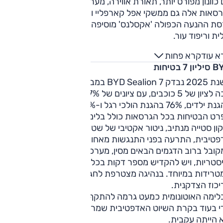
כוונון מפורט יותר, תאורת אווירה, מערכת שמע משודרגת.
רסאות אלה גם ממשקי אפל קארפליי ואנדרואיד אוטו אלחוטיים.
גרסת ההנעה הכפולה 'אקסלנס' מוסיפה גם חישוקי "20, תצוגה
ית וריפוד עור.
א עוד
קרא פחות
ן 7 בטיחות
בשנת 2025 נבדק BYD Sealion 7 במבחני הריסוק של יורו AP
וזכה לציון של 5 כוכבים, עם ציונים של 87% בהגנת מבוגרים, 93%
ים, 76% בהגנת הולכי רגל ו-79% במערכות בטיחות.
רט הבטיחות בכל הגרסאות כולל בלימה אוטונומית גם לאחור,
ון סטייה מנתיב, ניטור אקטיבי של שטחים מתים, בקרת שיוט
פטיבית, התרעה בפני התנגשות מאחור ועוד.
קובל ברוב הדגמים הבאים מסין, מערכות הבטיחות פעלתניות
יסטריות, ויש להקדיש מספר דקות בכל תחילת נסיעה כדי לנתק א
טרידות במיוחד. בנהיגה מצטרפת לחגיגת הצפצופים התרעת
יכוז הצדקנית.
לימה האוטונומית כמעט גרמה להתקף לב בשל עצירה מוקדמת
י בעוד בקרת השיוט האדפטיבית שמרה לרוב על מרחק גדול מדי
 הייתה עקבית.