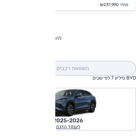
החל מ-₪
2,195
מחיר
₪237,990
להורדת קטלוג BYD סיליון 7
השוואת רכבים
(0)
BYD סיליון 7 לפי שנים
2025-2026
לעמוד הדגם