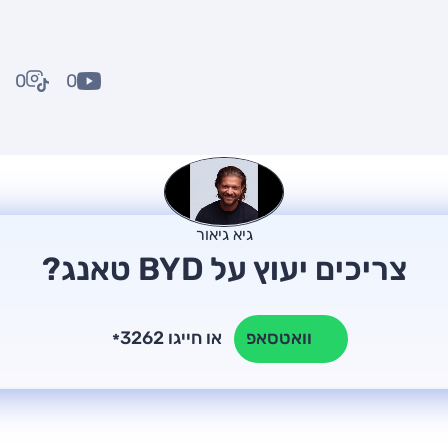
0
0
גיא גיאור
צריכים יעוץ על BYD טאנג?
או חייגו 3262
וואטסאפ
*