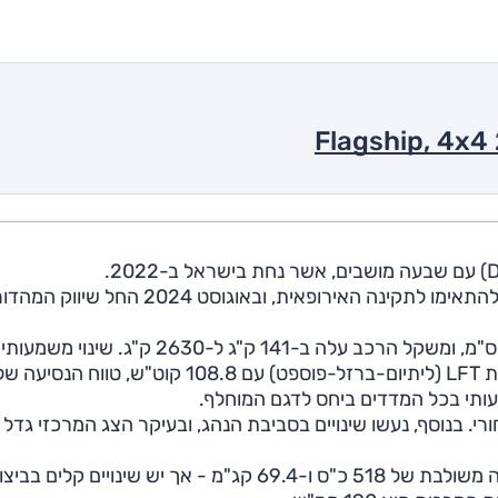
ב-2023 עבר הרכב מסכת חידושים משמעותית, גם כדי להתאימו לתקינה האירופאית, ובאוגוסט 2024 החל ש
שלא כרגיל במתיחת פנים, האורך גדל ב-10 ס"מ ל-497 ס"מ, ומשקל הרכב עלה ב-141 ק"ג ל-2630 ק"ג. ש
רי. בנוסף, נעשו שינויים בסביבת הנהג, ובעיקר הצג המרכזי גדל 
אין שינויים במערך ההנעה - שני מנועים חשמליים בתפוקה משולבת של 518 כ"ס ו-69.4 קג"מ - אך יש שינויים ק