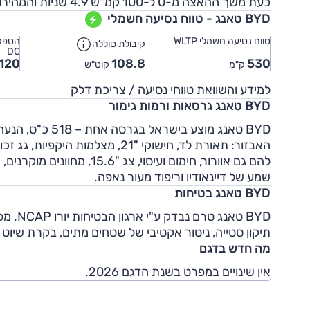
כעת משך ההאצה מ-0 ל-100 קמ"ש 4.9 שניות והמהירות המרבית היא 190 קמ"ש.
BYD טאנג - טווח נסיעה חשמלי
טווח נסיעה חשמלי WLTP
הספק 
קיבולת סוללה
DC
120
108.8
530
ק"מ
קוט"ש
למידע והשוואת טווחי נסיעה / צריכת דלק
BYD טאנג גרסאות ורמות גימור
האבזור: תאורת לד, חישוקי "21, 
להם גם אוורור, חימום ועיסו
שמע של דיינאודיו וריפוד מעור נאפה.
BYD טאנג בטיחות
BYD טא
תיקון סטייה, ניטור אקטיבי של שטחים מתים, בקרת שיו
מה חדש בדגם
אין שינויים במפרט בשנת הדגם 2026.