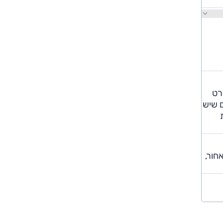
ת. במפרט
ים שיש
ת
 לאחור,