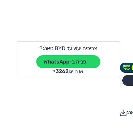
צריכים יעוץ על BYD טאנג?
פניה ב-WhatsApp
או חייגו
3262
*