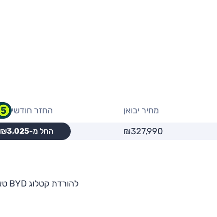
מחיר יבואן
החזר חודשי
₪327,990
החל מ-₪
3,025
להורדת קטלוג BYD טאנג