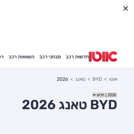
פריט מהיר
חדשות רכב
מבחני רכב
השוואות רכב
רכ
אוטו
BYD
טאנג
2026
BYD טאנג 2026