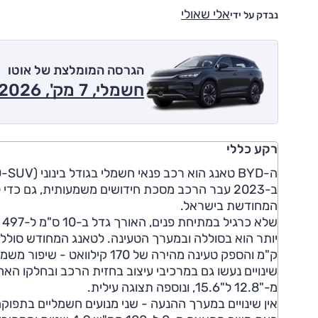
אלי שאולי
נבדק על ידי
הגרסה המומלצת של אוטו
חשמלי, 7 מק', Flagship, 4x4 2026
רקע כללי
ה-BYD טאנג הוא רכב פנאי חשמלי בגודל בינוני (D-SUV) עם שבעה מושבים, אשר נחת בישראל ב-2022.
המחודשת בישראל.
ק"מ והספק טעינה מהירה של 170 קילוואט - שיפור משמעותי בכל המדדים ביחס לדגם המוחלף.
שינויים נעשו גם במרכיבי עיצוב בחזית הרכב ובחלקו האחו
מ-"12.8 ל"15.6, ונוספה תצוגה עילית.