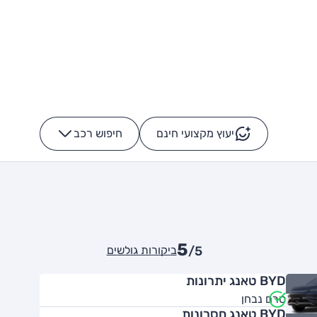
יעוץ מקצועי חינם
חיפוש רכב
+
-
5
ביקורות גולשים
/5
BYD טאנג יתרונות
טרם נבחן
BYD טאנג חסרונות