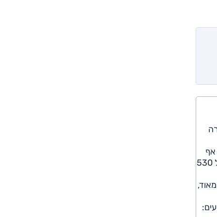
יווק המהדורה
ינוי משמעותי אף
יותר הוא בסוללה ובמערך הטעינה. לטאנג המחודש סוללת LFT (ליתיום-ברזל-פוספט) עם 108.8 קוט"ש, טווח הנסיעה של 530
מאוד,
לים בביצועים: