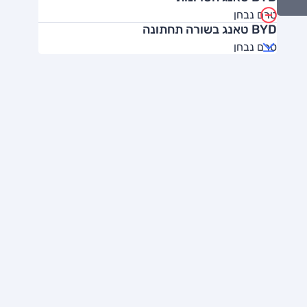
טרם נבחן
BYD טאנג בשורה תחתונה
טרם נבחן