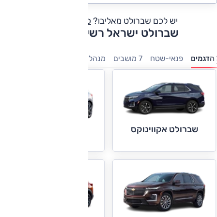
יש לכם שברולט מאליבו?
כתבו חוות דעת
שברולט ישראל רשימת דגמים
הדגמים
פנאי-שטח
7 מושבים
מנהלים
מיניוונים
טנדרים
חשמ
שברולט אקווינוקס
שברולט בלייזר