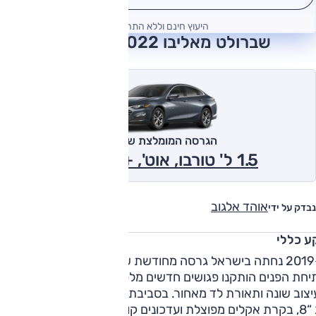
היעוץ חינם וללא התחייבות
שברולט מאליבו 2022 חוות דעת
הגרסה המומלצת של אוטו
1.5 ל' טורבו, אוט', +LT 2022
אוהד אלגוב
נבדק על ידי
ע כללי
ב-2019 נחתה בישראל גרסה מחודשת של שברולט מאל
יחת הפנים הותקנו פגושים חדשים מלפנים ומאחור, חישוקים
יצוב שונה ותאורת לד מאחור. בסביבת הנהג מולטימדיה חדשה ע
צג “8, בקרת אקלים מפוצלת ועדכונים קוסמטיים קלים נוספים. בצ