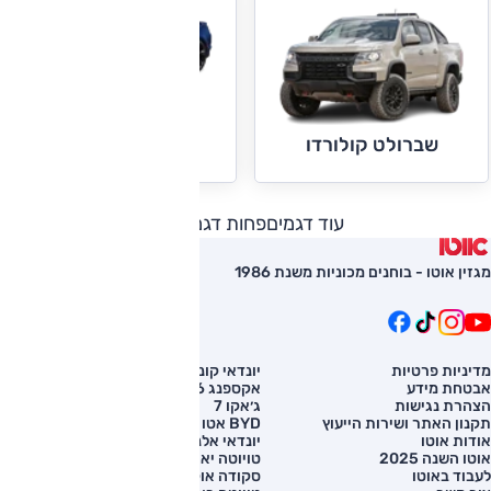
שברולט קמארו
שברולט קולורדו
עוד דגמים
פחות דגמים
מגזין אוטו - בוחנים מכוניות משנת 1986
מדיניות פרטיות
יונדאי קונה
השוואת רכב
אבטחת מידע
אקספנג G6
רכב חדש
הצהרת נגישות
ג׳אקו 7
מחירון רכב
תקנון האתר ושירות הייעוץ
BYD אטו 3
מימון לרכב
אודות אוטו
יונדאי אלנטרה
אוטו השנה 2025
טויוטה יאריס קרוס
לעבוד באוטו
סקודה אוקטביה