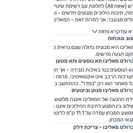
חדש (All new) לחלוטין עם רשימת שינויים ארוכה למדי שעיקרה
רצפה, תיבות הילוכים ומנועים חדשים - ועיצוב שונה לגמרי. הממדי
גדולים מבעבר, אך למרות זאת - המאליבו החדשה קלה בעד 136
ק"ג מקודמתה. המאליבו מוצעת בעולם עם שלושה מנועים, כשמתוכ
א עוד
קרא פחות
מוצע תחילה המנוע הקטן יותר בהיצע - 1.5 ליטר טורבו-בנזין חדש
וב ונוכחות
לחלוטין, עם 160 כ"ס ו-25.5 קג"מ ותיבה אוט' 6 היל'. מעליו נמצא
מנוע ה-2.0 ל' טורבו המוכר מהדגם הקודם, עם קצת פחות הספק
ליבו היא מכונית גדולה שגם נראית כזו. מדובר במכונית נאה עם
(250 כ"ס, לעומת 259 כ"ס בעבר) אך עם יותר הילוכים בתיבה - 8
קט הגעה מרשים.
היל' (לעומת 6 היל' עד 2015). לישראל הגיעה המאליבו בפברואר
רולט מאליבו תא נוסעים ותא מטען
2016, עם מפרט אבזור מכובד, אך ללא מערכות בטיחות מתקדמות
הנוסעים בנוי באיכות סבירה - אך הוא מרגיש פשוט, ותפעול חל
צד חוסרים מוזרים אחרים, כדוגמת בקרת אקלים).
רכות הרכב אינו אינטואיטיבי. מרווח הפנים גדול למדי מלפנים,
ל מאחור הוא רק "בסדר", בהתחשב בממדים. תא המטען גדול.
רולט מאליבו מנוע וביצועים
דת ההנעה של המאליבו איננה מלוטשת דיו. הכוח קיים, אולם
לוב בין המנוע לתיבת ההילוכים איננו מוצלח. צריכת הדלק
בממוצע המבחן עמדה על 11.1 ק"מ לליטר - נתון סביר למדי בהת
נאי המבחן.
רולט מאליבו - צריכת דלק