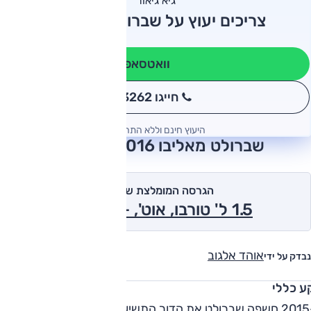
גיא גיאור
צריכים יעוץ על שברולט מאליבו?
וואטסאפ
חייגו 3262
*
היעוץ חינם וללא התחייבות
שברולט מאליבו 2016 חוות דעת
הגרסה המומלצת של אוטו
1.5 ל' טורבו, אוט', +LT 2016
אוהד אלגוב
נבדק על ידי
ע כללי
ב-2015 חשפה שברולט את הדור התשיעי של המאליבו, שהינו דגם