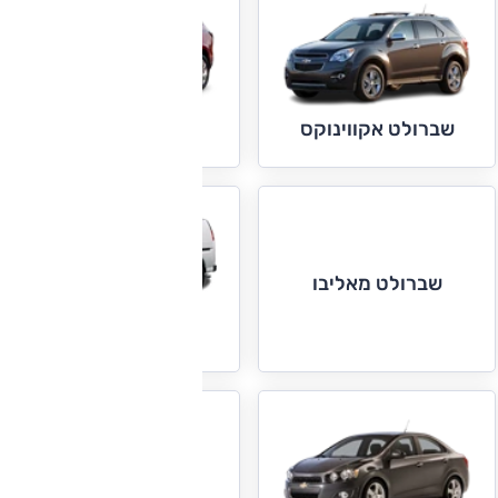
שברולט אקווינוקס
שברולט טראוורס
שברולט מאליבו
שברולט סוואנה
שברולט סילברדו