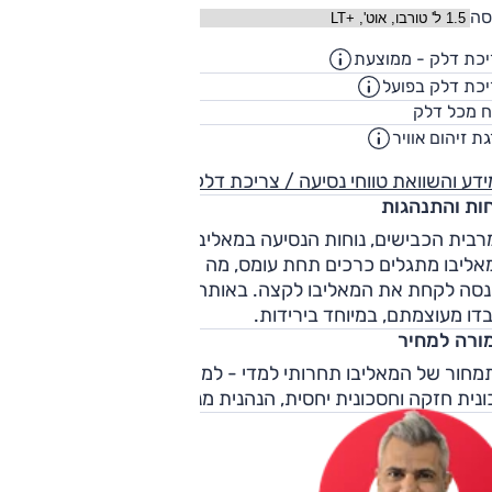
סה
כת דלק - ממוצעת
13.8
ק"מ/ליט
כת דלק בפועל
11.2
ק"מ/ליט
59
ח מכל דלק
ליט
ת זיהום אוויר
1
דע והשוואת טווחי נסיעה / צריכת דלק
חות והתנהגות
בית הכבישים, נוחות הנסיעה במאליבו טובה. דינאמית, מתלי
אליבו מתגלים כרכים תחת עומס, מה שפוגם בבטחון עבור מי
נסה לקחת את המאליבו לקצה. באותה נהיגה אתגרית, הבלמים
דו מעוצמתם, במיוחד בירידות.
ורה למחיר
חור של המאליבו תחרותי למדי - למרות המגרעות, זו עדיין
נית חזקה וחסכונית יחסית, הנהנית מנוכחות מרשימה.