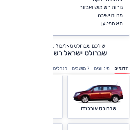
נוחות השימוש ואבזור
2.5
מרווח ישיבה
3
תא המטען
2.5
יש לכם שברולט מאליבו?
כתבו חוות דעת
שברולט ישראל רשימת דגמים
הדגמים
מיניוונים
7 מושבים
מנהלים
פנאי-שטח
קטנות
טנדר
שברולט אימפלה
שברולט אורלנדו