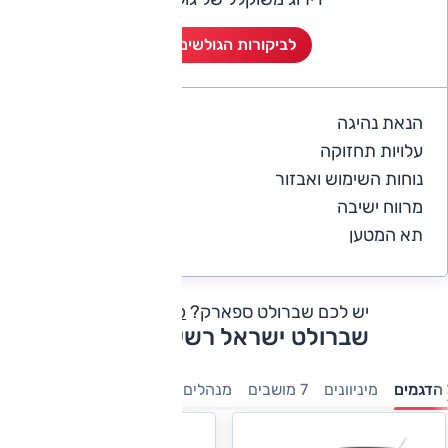
לביקורות הגולשים (7)
הנאת נהיגה
4.6
עלויות תחזוקה
3.9
נוחות השימוש ואבזור
4.6
מרווח ישיבה
3.9
תא המטען
3.3
יש לכם שברולט ספארק?
כתבו חוות דעת
שברולט ישראל רשימת דגמים
הדגמים
מיניוונים
7 מושבים
מנהלים
פנאי-שטח
קטנות
טנדר