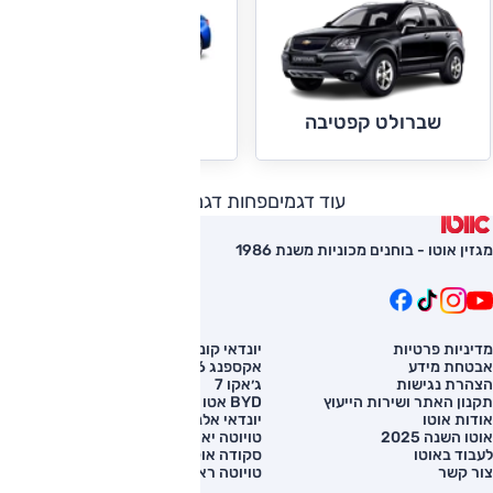
שברולט קרוז
שברולט קפטיבה
עוד דגמים
פחות דגמים
מגזין אוטו - בוחנים מכוניות משנת 1986
מדיניות פרטיות
יונדאי קונה
השוואת רכב
אבטחת מידע
אקספנג G6
רכב חדש
הצהרת נגישות
ג׳אקו 7
מחירון רכב
תקנון האתר ושירות הייעוץ
BYD אטו 3
מימון לרכב
אודות אוטו
יונדאי אלנטרה
אוטו השנה 2025
טויוטה יאריס קרוס
לעבוד באוטו
סקודה אוקטביה
צור קשר
טויוטה ראב 4