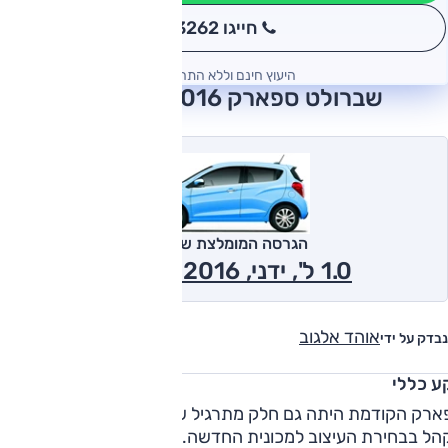
חייגו 3262
*
היעוץ חינם וללא התחייבות
שברולט ספארק 2016 חוות דעת
הגרסה המומלצת של אוטו
1.0 ל', ידני, LT Plus 2016
אוהד אלגוב
נבדק על ידי
ע כללי
ארק הקודמת היתה גם חלק מתרגיל של יחסי ציבור ששיתף את
הל בבחירת העיצוב למכונית החדשה. התוצאה היתה נועזת ויוצא