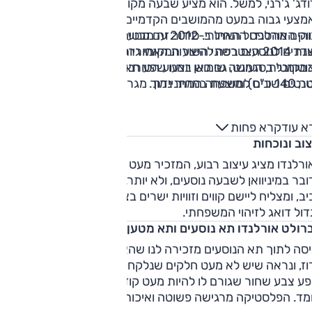
לדודג' ג'רני, למשל. הוא מציע שבעה מקומות ישיבה, כשהספסל
מצעי גבוה במעט מהמושבים הקדמיים, וצמד המושבים האחוריים
והים מהספסל האחורי. סידור זה מבטיח ראות טובה יותר קדימה
שיווק האורלנדו התחיל ב-2012 עם מנוע הדיזל (163 כ"ס), כאשר
בשנת 2014 הצטרפה להיצע המקומי גרסת הטורבו-בנזין
ולצדדים לנוסעים בשתי השורות האחוריות
מקובל בסגמנט, גם כאן יוצעו שפע תאי אחסון, מגשים נשלפים
האוטומטית, העושה שימוש במנוע הטורבו המוכר של שברולט (1.4
צעת במחיר נמוך מגרסת הדיזל.
טנטים שונים למשפחה המתניידת.
א עוד
קרא פחות
וב ונוכחות
רלנדו מציג עיצוב רבוע, המזכיר מעט רכב פנאי, אבל בפועל
בר במיניוואן לשבעה נוסעים, ולא יותר. העיצוב הקופסתי דווקא
ב, ומצליח ליישם קווים וזוויות ישרים בצורה נאה למדי, כשהגריל
ול דואג לזיהוי המשפחתי.
רולט אורלנדו תא נוסעים ותא מטען
יסה לתוך תא הנוסעים מזכירה לנו שהאורלנדו מבוסס על שברולט
קרוז, ונראה שיש לא מעט חלקים שנלקחו הישר משם. תא הנוסעים
ע צבע שחור שגורם לו להיות מעט קודר, אם כי העיצוב עצמו
נחמד. הפלסטיקה מרגישה פשוטה ואיכות ההרכבה סבירה. לזכותו