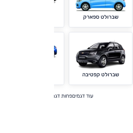
שברולט קמארו
שברולט ספארק
שברולט קרוז
שברולט קפטיבה
עוד דגמים
פחות דגמים