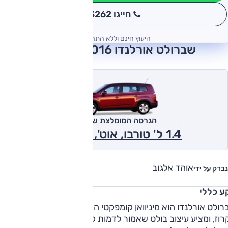
חייגו 3262
*
היעוץ חינם וללא התחייבות
שברולט אורלנדו 2016 חוות דעת
הגרסה המומלצת של אוטו
1.4 ל' טורבו, אוט', LT 2016
אוהד אלגוב
נבדק על ידי
ע כללי
ולט אורלנדו הוא מיניוואן קומפקטי המבוסס על פלטפורמת ומנוע
וז, ומציע עיצוב בולט שאמור לדמות קווים של רכב פנאי – בדומה