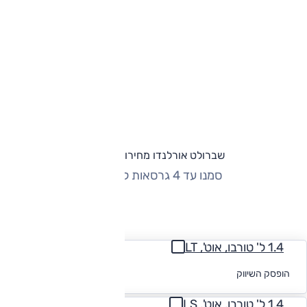
שברולט אורלנדו מחירון וגרסאות
סמנו עד 4 גרסאות להשוואה
החזר חודשי
1.4 ל' טורבו, אוט', LT
לקבלת הצעת
הופסק השיווק
מימון
1.4 ל' טורבו, אוט', LS