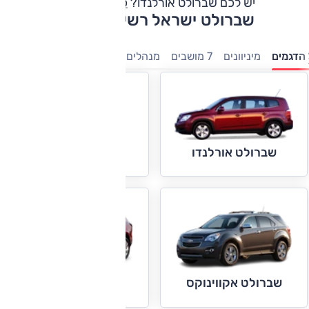
יש לכם שברולט אורלנדו?
כתבו חוות דעת
שברולט ישראל רשימת דגמים
הדגמים
מיניוונים
7 מושבים
מנהלים
פנאי-שטח
קטנות
טנדר
שברולט אימפלה
שברולט אורלנדו
שברולט אקווינוקס
שברולט טראוורס