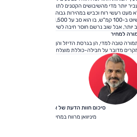
ביר יותר מדי מהשיבושים הקטנים לתוך תא הנוסעים, וזה מצטרף
א מעט רעשי רוח וכביש במהירות גבוהה. המנוע דווקא שקט מאוד
בשיוט ב-100 קמ"ש, בו הוא סב על 1,500 סל"ד. בעיר המצב מעט
 יותר, אבל שוב נרשם חוסר חיבה לשיבושים חדים או קטנים.
ורה למחיר
ורה טובה למדי, הן בגרסת הדיזל והן בגרסת הבנזין. בשני
קרים מדובר על חבילה-כוללת מוצלחת עם תמחור אגרסיבי.
סיכום חוות הדעת של אוהד אלגוב
מיניוואן מרווח במחיר שפוי.