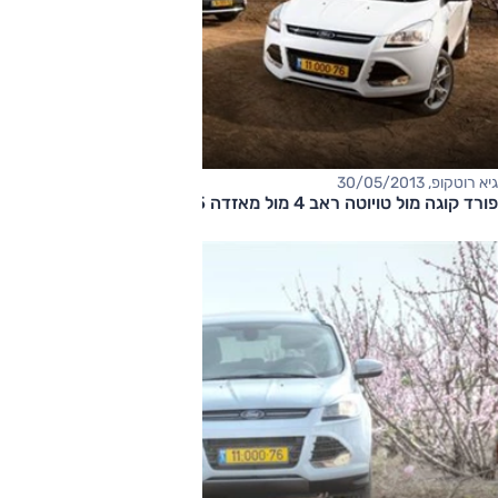
גיא רוטקופ, 30/05/2013
פורד קוגה מול טויוטה ראב 4 מול מאזדה CX-5: מבחן דרכים השוואתי