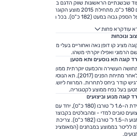
בעוד שבשנתיים הראשונות שווק הדגם בישראל עם מנוע 
עם 180 כ"ס, מתחילת 2015 מוצע הקוגה עם מנוע 1.5 ל' טור
בעל הספק גבוה במעט (182 כ"ס). בכל מקרה, התיבה היא
אוטומטית-פלנטארית עם 6 היל' והנעה כפולה. בנובמבר 2015
א עוד
קרא פחות
רחב היצע רמות הגימור של הקוגה, עם התווספות גרסאות הנעה
וב ונוכחות
קדמית מוזלות. ביוני 2017 החל שיווק הקוגה המעודכן, עם אותה
דת הנעה - אך עם מבחר גדול יותר של רמות גימור ומחירים זולים
גה מציג קו דופן נאה ואחוריים בעלי מראה זורם, היוצרים ביחד
עבר.
ם הרמוני ואפילו יוקרתי משהו.
רד קוגה תא נוסעים ותא מטען
חושה העשירה והכמעט יוקרתית ממשיכה גם לתא הנוסעים; בדג
שלאחר מתיחת הפנים (2017), תא הנוסעים שומר על האיכות - אך
גיש קודר ביחס לתחרות. המרווח ליושבים מאחור מספק. תא
טען בעל נפח ממוצע לקטגוריה.
ד קוגה מנוע וביצועים
יחידת ה-1.6 ל' טורבו (180 כ"ס), יחד עם תיבת 6 היל', מציעה
ועים טובים למדי - ומהבולטים בקבוצה; הדבר נכון גם כשמדובר
במנוע ה-1.5 ל' טורבו (182 כ"ס). צריכת
מ לליטר בממוצע במבחנים (המאומצים) שערכנו לשתי גרסאות
ועים.