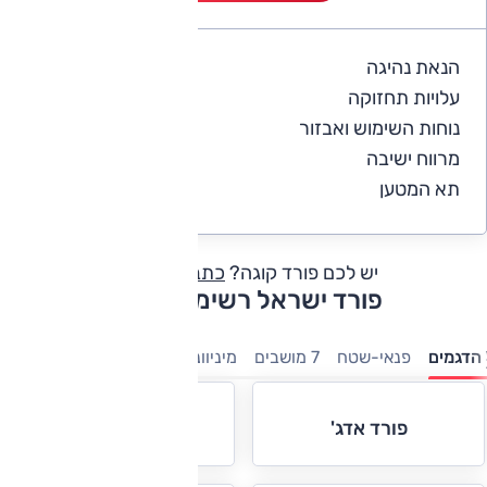
הנאת נהיגה
4.8
עלויות תחזוקה
3.8
נוחות השימוש ואבזור
5
מרווח ישיבה
5
תא המטען
5
יש לכם פורד קוגה?
כתבו חוות דעת
פורד ישראל רשימת דגמים
הדגמים
פנאי-שטח
7 מושבים
מיניוונים
מסחריות
מנהלים
ספ
פורד אדג'
פורד אקספלורר