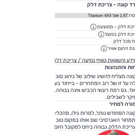
רד קוגה - צריכת דלק
סה
כת דלק - ממוצעת
13
ק"מ/ליט
כת דלק בפועל
10.5
ק"מ/ליט
60
ח מכל דלק
ליט
ת זיהום אוויר
4
דע והשוואת טווחי נסיעה / צריכת דלק
חות והתנהגות
גה מצליח להשיג שילוב של ניהוג טוב ונוחות נסיעה מצוינת, אשר
ה על זו של רוב המתחרים - בייחוד בעיר, לצד יכולת דינאמית טוב
וד. גם רמת רעשי הכביש אינה גבוהה. יכולת השטח מוגבלת
יקר לשבילים.
ורה למחיר
גה המחודש נותר, למרות גילו, מהכלים הטובים בקטגוריה -
תמחור האגרסיבי שם אותו במקום טוב מתמיד. חשוב להזכיר
ריכת הדלק גבוהה ביחס למקובל היום.