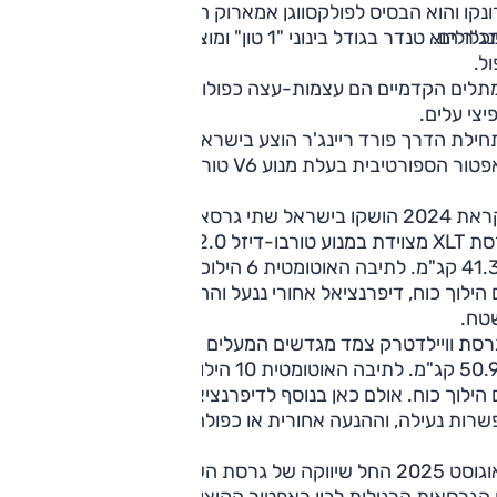
נקו והוא הבסיס לפולקסווגן אמארוק הזהה לו במבנה וברוב
כלולים.
ריינג'ר הוא טנדר בגודל בינוני "1 טון" ומוצע בישראל בגרסת תא-נ
ל.
תלים הקדמיים הם עצמות-עצה כפולות והאחוריים הם סרן חי
יצי עלים.
חילת הדרך פורד ריינג'ר הוצע בישראל רק בגרסה אחת –
ור הספורטיבית בעלת מנוע V6 טורבו-בנזין המפיק 292 כ"ס.
ושקו בישראל שתי גרסאות נוספות:
גרסת XLT מצוידת במנוע טורבו-דיזל 2.0 ליטר המייצר 170 כ"ס
ו-41.3 קג"מ. לתיבה האוטומטית 6 הילוכים, ובגרסה זו תיבת העב
הילוך כוח, דיפרנציאל אחורי ננעל וההנעה אחורית או כפולה
טח.
בגרסת וויילדטרק צמד מגדשים המעלים את ההספק ל-205 כ"ס
ו-50.9 קג"מ. לתיבה האוטומטית 10 הילוכים, וגם כאן תיבת העברה
הילוך כוח. אולם כאן בנוסף לדיפרנציאל האחורי גם מרכזי עם
רות נעילה, וההנעה אחורית או כפולה - גם לכביש.
באוגוסט 2025 החל שיווקה של גרסת השטח 'טרמור' - שמתמקמת
 הגרסאות הרגילות לבין ראפטור הקיצונית. חבילה זו מתבססת על