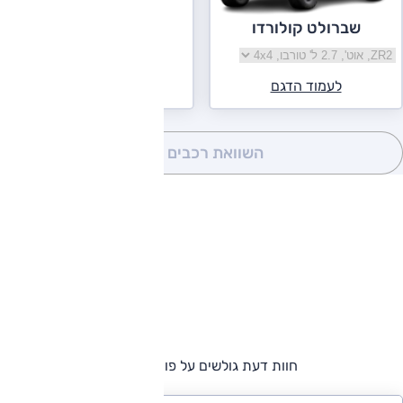
שברולט קולורדו
בחר גרסה שברולט קולורדו
לעמוד הדגם
השוואת רכבים
(0)
חוות דעת גולשים על פורד ריינג'ר