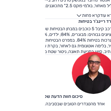
אחור, בולמי פוקס 2.5" מתכווננים, צמיגי שטח ועוד.
א עוד
קרא פחות
ד ריינג'ר בטיחות
הרכב קיבל 5 כוכבים במבחן הבטיחות של יורו NCAP ב-2022
והציונים גבוהים: מבוגרים, 84%; ילדים, 90%; הולכי רגל, 74%;
מערכות בטיחות 84%. במפרט הבטיחות, בכל הגרסאות, 8 כריות
ר, בלימה אוטונומית גם לאחור, בקרת שיוט אדפטיבית, תיקון סטיי
יב, סיוע במניעת תאונה, ניטור שטח מת והתרעת תנועה צולבת.
סיכום חוות הדעת של קינן כהן
אחד מהטנדרים הטובים שבסביבה, אבל המחיר גבוה מדי.