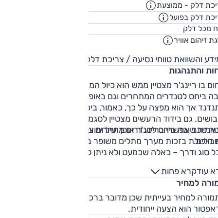
כת דלק - ממוצעת
11.4
ק"מ/ליט
כת דלק בפועל
9.7
ק"מ/ליט
80
ח מכל דלק
ליט
ת זיהום אוויר
5
דע והשוואת טווחי נסיעה / צריכת דלק
חות והתנהגות
ם בו ריינג'ר מצטיין ממש הוא כיול המתלים: נוחות הנסיעה מלפני
בה ביחס לטנדרים המתחרים וגם באופן כללי. בעומס הוא מעט
נדנד אך הוא מפצה על כך, כאמור, ביכולת ספיגה מרשימה של
בושים. גם בידוד הרעשים מצטיין לסגמנט. אל אלה מצטרפת יכול
נאמית טובה ביחס לטנדרים מתחרים ונוחות נסיעה טובה גם
 טכני אפשרי בריינג'ר אופן יעיל ומוצלח. גרסת 'ראפטור' מרחי
בילים.
 היכולת בזכות מערך מתלים משופר בהרבה. מדובר בטורף שטח
 סוג ודרך – כאלה שכמעט ולא ניתן למצוא.
א עוד
קרא פחות
ורה למחיר
מורה למחיר בעייתית שכן מדובר ברכב יקר בהרבה מהמתחרים.
אפטור הוא הצעה ייחודית.