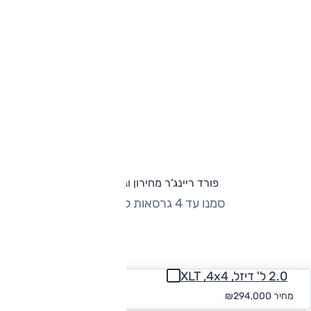
פורד ריינג'ר מחירון וגרסאות
סמנו עד 4 גרסאות להשוואה
החזר חודשי
2.0 ל' דיזל, XLT ,4x4
החל מ-₪
2,711
מחיר
₪294,000