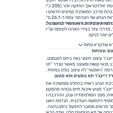
גרסת 'ווילדטראק' החזקה יותר (205 כ"ס, 10 הילוכים) וכוללת
בהת מרכב המשלבת קפיצים חדשים ובולמי בילשטיין. בהתאם,
מרווח הגחון של הטרמור צמח ל-26.1 ס"מ לעומת 23.5 ס"מ
אות הרגילות, והוא מצויד בחישוקי "17 עם צמיגי שטח ייעודיים.
חינה עיצובית זכה הטרמור לעיצוב שטח קשוח יותר, עם מדרגות
 מדרכי עזר בצידי הארגז לטיפוס קל יותר וכן ריפודים ושטיחים
ם יותר לניקוי.
א עוד
קרא פחות
וב ונוכחות
ינג'ר עיצוב חיצוני נאה ביחס לסגמנט. מלפנים המופע מזכיר יותר
 פנאי קשוח ומעוצב מאשר טנדר "תכליתי". זה בולט במיוחד
סת 'ראפטור' לה עיצוב בולט במיוחד.
רד ריינג'ר תא נוסעים ותא מטען
יבת הנהג ראויה בהחלט וממשיכה את הקו המוצלח של החוץ –
ינג'ר מציע איכות חיים גבוהה מהמקובל בסגמנט. איכות החומרי
יה, מסך המולטימדיה ענק, ההרכבה טובה ויש לוח מחוונים מוקרן
וסיף לתחושה העדכנית. הנדסת האנוש לא תמיד מבריקה – אותו
ך מרשים מסובך לתפעול בזמן נהיגה.
ניסה אל תא הנוסעים קלה, שדה הראיה מצוין ותנוחת הנהיגה