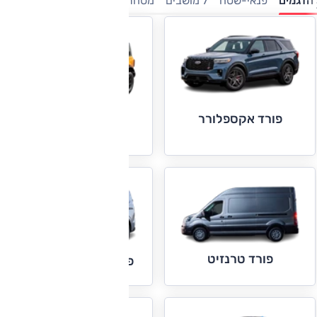
הדגמים
פנאי-שטח
7 מושבים
מסחריות
ספורט
טנדרים
פורד אקספלורר
פורד ברונקו
פורד טרנזיט
פורד טרנזיט קאסטום