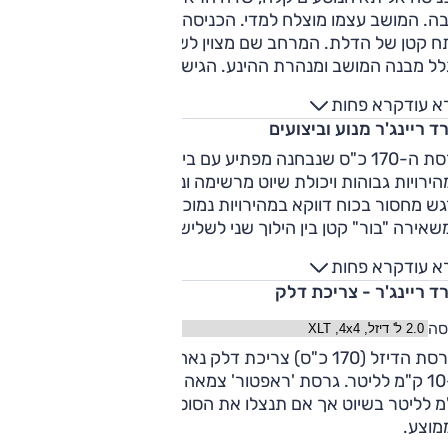
בה. המושב עצמו מוצלח למדי. הכניסה לאחור נוחה פחות בגלל
ח קטן של הדלת. המרחב שם מצוין לשני נוסעים, לשלישי פחות
לל מבנה המושב ומנהרת ההינע. הגישה לארגז קלה מאוד והמבנ
ט ויעיל.
א עוד
קרא פחות
ד ריינג'ר מנוע וביצועים
גרסת ה-170 כ"ס שנבחנה מפתיע עם ביצועים נמרצים מחד גם
ירויות גבוהות ויכולת שיוט מרשימה ונינוחה מאידך. מנגד, לעיתי
גש מחסור בכוח דווקא במהירויות נמוכות בגלל חלוקת יחסי העבר
אירה "בור" קטן בין הילוך שני לשלישי. גרסת 'ראפטור' היא כבר
אופרה אחרת לגמרי – מנוע ה-V6 המוגדש (בנזין, 292 כ"ס) מעמי
א עוד
קרא פחות
צועים מרשימים בכל קנה מידה ובכל מצב.
ד ריינג'ר - צריכת דלק
סה
לגרסת הדיזל (170 כ"ס) צריכת דלק נאה לסגמנט ולעומס המבחן –
ק"מ לליטר בשיוט אך אם תנצלו את הסוסים צפו לכ-5 ק"מ ליטר
מוצע.