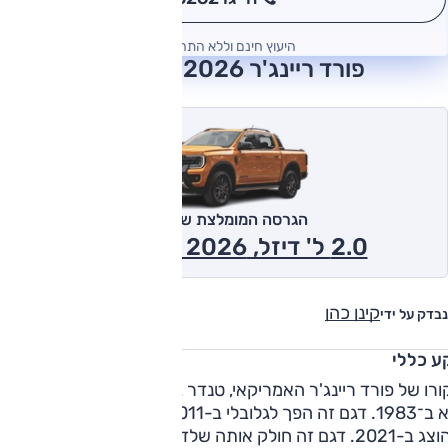
*
היעוץ חינם וללא התחייבות
פורד ריינג'ר 2026 חוות דעת
הגרסה המומלצת של אוטו
2.0 ל' דיזל, XLT ,4x4 2026
קינן כהן
נבדק על ידי
ע כללי
רו של פורד ריינג'ר האמריקאי, טנדר בגודל של טנדרים יפניים,
הוא ב־1983. דגם זה הפך לגלובלי ב-2011 וכיום הוא בדור השני ש
שהוצג ב-2021. דגם זה חולק אותה שלדת סולם עם רכב השטח