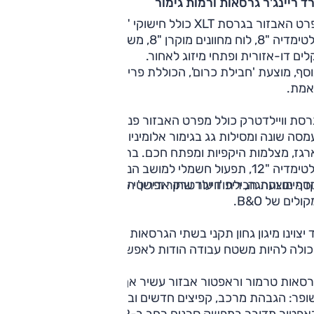
ד ריינג'ר גרסאות ורמות גימור
מפרט האבזור בגרסת XLT כולל חישוקי "17, מצלמת נסיעה לאחור,
מולטימדיה "8, לוח מחוונים מוקרן "8, משטח טעינה אלחוטי, בקרת
ים דו-אזורית ופתחי מיזוג לאחור.
סף, מוצעת 'חבילת כרום', הכוללת פריטים בגימור כרום וקשת
אמת.
בגרסת וויילדטרק כולל מפרט האבזור פנסי לד, חישוקי "18, קשת
סה שונה ומסילות גג בגימור אלומיניום, שמשות כהות, מדרגות 
גז, מצלמות היקפיות ומפתח חכם. בתא הנוסעים, בנוסף,
מולטימדיה "12, תפעול חשמלי למושב הנהג, חימום המושבים
בנוסף מוצעת חבילת 'וויילדטרק אדישן' הכוללת חישוקי "20 ו-8
מיים וההגה, ריפוד עור שחור ופריטי עיצוב ייחודיים לגרסה זאת.
ולים של B&O.
 יצוינו מיגון גחון תקני בשתי הגרסאות החדשות וגם דלת ארגז
כולה להיות משטח עבודה הודות לאפשרות להתקנת חבקים עליה.
רסאות טרמור וראפטור אבזור עשיר אך עיקרן במפרט שטח
פר: הגבהת מרכב, קפיצים חדשים ובולמי בילשטיין בטרמור, ואילו
בראפטור מדובר במפשק סרנים רחב ב-9 ס"מ, שלדה מחוזקת, ק