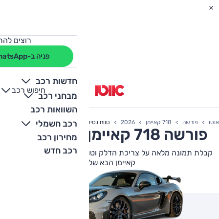
רוצים להת
פניה ב-WhatsApp
חדשות רכב
חיפוש רכב
+
-
מבחני רכב
השוואות רכב
רכב חשמלי
אוטו
פורשה
718 קאיימן
2026
טווח נסיעה
פורשה
718 קאיימן
צריכת דלק
מחירון רכב
רכב חדש
קבלת תמונה מלאה על צריכת הדלק וטווח הנסיעה של פורשה 718
קאיימן הבא שלך