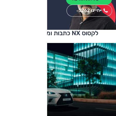
חייגו 3262
*
לקסוס NX כתבות ומבחני דרכים