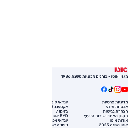
מגזין אוטו - בוחנים מכוניות משנת 1986
מדיניות פרטיות
יונדאי קונה
השוואת רכב
אבטחת מידע
אקספנג G6
רכב חדש
הצהרת נגישות
ג׳אקו 7
מחירון רכב
תקנון האתר ושירות הייעוץ
BYD אטו 3
מימון לרכב
אודות אוטו
יונדאי אלנטרה
אוטו השנה 2025
טויוטה יאריס קרוס