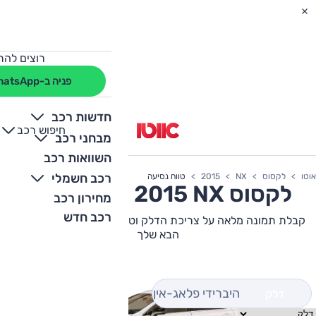
רוצים להת
פניה ב-WhatsApp
חדשות רכב
חיפוש רכב
+
-
מבחני רכב
השוואות רכב
רכב חשמלי
אוטו
לקסוס
NX
2015
טווח נסיעה
לקסוס
NX
2015 צריכת דלק
מחירון רכב
רכב חדש
קבלת תמונה מלאה על צריכת הדלק וטווח הנסיעה של לקסוס NX
הבא שלך
היברידי פלאג-אין
דלק