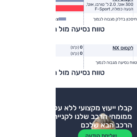
(ק״מ/ל׳)
300 אוט', 2.0 ל' טורבו, אוט',
10.0
הנעה כפולה, F-Sport
(ק״מ/ל׳)
חיסכון בדלק מגבוה לנמוך
צריכת דלק
צריכת דלק בפועל
טווח נסיעה מול מתחרים
0
לקסוס NX
(ק"מ)
0
(ק"מ)
טווח נסיעה מגבוה לנמוך
טווח יצרן
טווח בפועל
טווח נסיעה מול מתחרים
צריכת דלק
קבלו ייעוץ מקצועי ללא עלות
ממומחי הרכב שלנו לקניית
הרכב הבא שלכם
שליחת הודעה