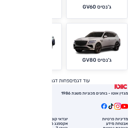
ג'נסיס GV60
ג'נסיס GV70
ג'נסיס GV80 קופה
ג'נסיס GV80
עוד דגמים
פחות דגמים
מגזין אוטו - בוחנים מכוניות משנת 1986
מדיניות פרטיות
יונדאי קונה
השוואת רכב
אבטחת מידע
אקספנג G6
רכב חדש