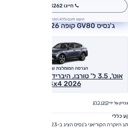
חייגו 3262
*
היעוץ חינם וללא התחייבות
ג'נסיס GV80 קופה 2026 חוות דעת
הגרסה המומלצת של אוטו
אוט', 3.5 ל' טורבו, היברידי-מתון, Elegant
,4x4 2026
קינן כהן
נבדק על ידי
ע כללי
מותג היוקרה הקוריאני ג'נסיס הציג ב-2023 גרסת קופה לדגם 