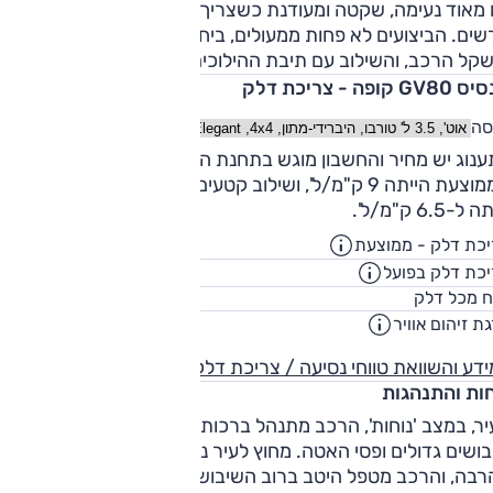
המטען גדול והמבנה שלו שימושי.
 מאוד נעימה, שקטה ומעודנת כשצריך, ופעולתה חלקה באופן
ים. הביצועים לא פחות ממעולים, ביחוד כשזוכרים את גודל
קל הרכב, והשילוב עם תיבת ההילוכים מצוין.
GV קופה - צריכת דלק
סה
ענוג יש מחיר והחשבון מוגש בתחנת הדלק. צריכת הדלק
הממוצעת הייתה 9 ק"מ/ל', ושילוב קטעים דינמיים במתווה הררי הור
ל-6.5 ק"מ/ל'.
כת דלק - ממוצעת
8.4
ק"מ/ליט
כת דלק בפועל
6.8
ק"מ/ליט
80
ח מכל דלק
ליט
ת זיהום אוויר
5
דע והשוואת טווחי נסיעה / צריכת דלק
חות והתנהגות
יר, במצב 'נוחות', הרכב מתנהל ברכות, אך הוא מתנדנד במעבר 
בושים גדולים ופסי האטה. מחוץ לעיר נוחות הנסיעה משתפרת
רבה, והרכב מטפל היטב ברוב השיבושים. רעשי הכביש והרוח