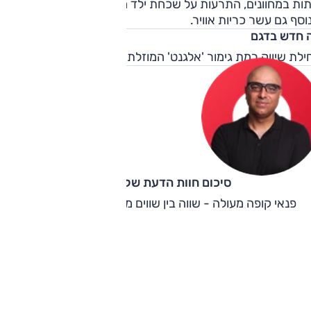
שבים האחוריים, ריפוד בעור נאפה, ובנוסף פריטי עיצוב
תות במחוונים, התרעות על שכחת ילד מאחור ופתיחת דלת מסוכנ
רטיביים בחוץ ובפנים.
וסף גם עשר כריות אוויר.
 חדש בדגם
לת שיווק רמת גימור 'אלגנט' המוזלת בחודש יוני 2025.
סיכום חוות הדעת של קינן כהן
פנאי קופה מעולה - שווה בין שווים מול המתחרים הגרמנים.