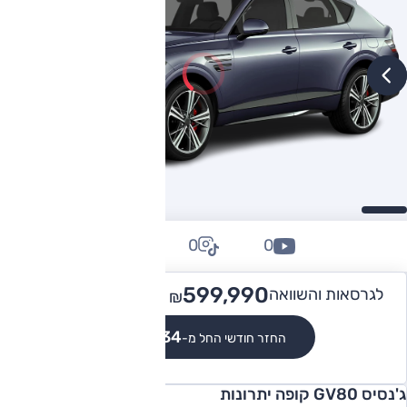
0
0
0
725,000
599,990 -
לגרסאות והשוואה
₪
₪
₪5,534
החזר חודשי החל מ-
ג'נסיס GV80 קופה יתרונות