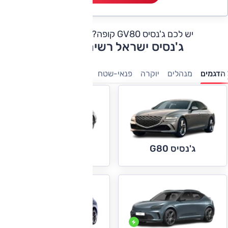
יש לכם ג'נסיס GV80 קופה?
כתבו חוות דעת
ג'נסיס ישראל רשימת דגמים
הדגמים
מנהלים
יוקרה
פנאי-שטח
חשמלי
ג'נסיס G90
ג'נסיס G80