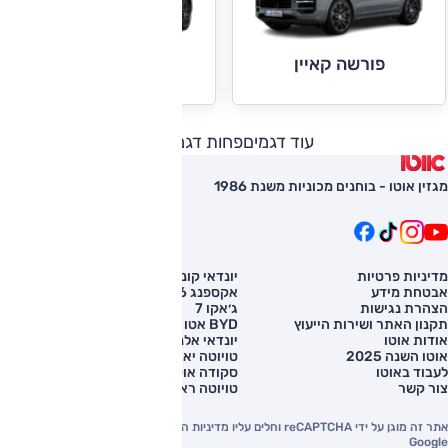
פורשה קאיין
פורשה קאיין קופה
עוד דגמים
פחות דגמים
מגזין אוטו - בוחנים מכוניות משנת 1986
מדיניות פרטיות
יונדאי קונה
השוואת רכב
אבטחת מידע
אקספנג G6
רכב חדש
הצהרת נגישות
ג׳אקו 7
מחירון רכב
תקנון האתר ושירות הייעוץ
BYD אטו 3
מימון לרכב
אודות אוטו
יונדאי אלנטרה
אוטו השנה 2025
טויוטה יאריס קרוס
לעבוד באוטו
סקודה אוקטביה
צור קשר
טויוטה ראב 4
אתר זה מוגן על ידי reCAPTCHA וחלים עליו מדיניות הפרטיות והתנאים וההגבלות של
Google