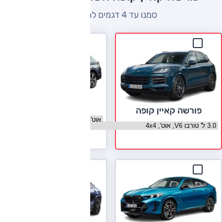
סמנו עד 4 דגמים להשוואה
ג'נסיס GV80 קופה
פורשה קאיין קופה
בחר גרסה ג'נסיס GV80 קופה
בחר גרסה פורשה קאיין קופה
לעמוד הדגם