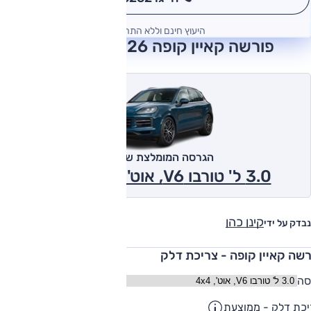
*
היעוץ חינם וללא התחייבות
פורשה קאיין קופה 2026 חוות דעת
הגרסה המומלצת של אוטו
3.0 ל' טורבו V6, אוט', 4x4 2026
קינן כהן
נבדק על ידי
רשה קאיין קופה - צריכת דלק
סה
כת דלק - ממוצעת
10.7
ק"מ/ליט