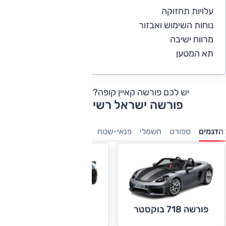
עלויות תחזוקה
4
נוחות השימוש ואבזור
4
מרווח ישיבה
4
תא המטען
4
יש לכם פורשה קאיין קופה?
כתבו חוות דעת
פורשה ישראל רשימת דגמים
הדגמים
ספורט
חשמלי
פנאי-שטח
יוקרה
היברידיות
פורשה 718 קאיימן
פורשה 718 בוקסטר