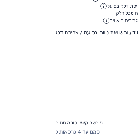
כת דלק בפועל
8.7
ק"מ/ליט
75
ח מכל דלק
ליט
ת זיהום אוויר
5
דע והשוואת טווחי נסיעה / צריכת דלק
פורשה קאיין קופה מחירון וגרסאות
סמנו עד 4 גרסאות להשוואה