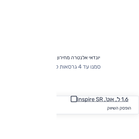
יונדאי אלנטרה מחירון וגרסאות
סמנו עד 4 גרסאות להשוואה
החזר חודשי
1.6 ל', אוט', Inspire SR
החל מ-₪
1,375
הופסק השיווק