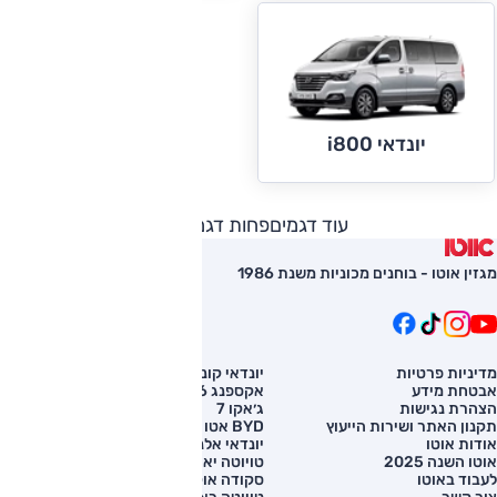
יונדאי i800
עוד דגמים
פחות דגמים
מגזין אוטו - בוחנים מכוניות משנת 1986
מדיניות פרטיות
יונדאי קונה
השוואת רכב
אבטחת מידע
אקספנג G6
רכב חדש
הצהרת נגישות
ג׳אקו 7
מחירון רכב
תקנון האתר ושירות הייעוץ
BYD אטו 3
מימון לרכב
אודות אוטו
יונדאי אלנטרה
אוטו השנה 2025
טויוטה יאריס קרוס
לעבוד באוטו
סקודה אוקטביה