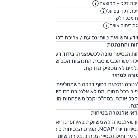
כת דלק - ממוצעת
14
ק"מ/ליט
כת דלק בפועל
10.6
ק"מ/ליט
60
ח מכל דלק
ליט
ת זיהום אוויר
1
דע והשוואת טווחי נסיעה / צריכת דלק
חות והתנהגות
ות הנסיעה טובה לכשעצמה. בידוד רעשי המנוע והרוח טובים מאו
ילו רעש הכביש סביר. התנהגות הכביש טובה מהמוצע כשפעולת
למים לא מספיק מדויקת.
ורה למחיר
נטרה נמצאת בסוף דרכה כשמחליפתה, לפחות על הנייר, מציגה
ור בכל תחום. ממילא אלנטרה הזו מיועדת לשוק הליסינג, ושם מי
קבל אותה, בסה"כ יקבל משפחתית מוצלחת. אם כי יש טובות
נה.
נדאי אלנטרה בטיחות
ון שאלנטרה לא משווקת באירופה, היא גם לא נבדקה ע"י ארגון
הבטיחות יורו NCAP. מפרט הבטיחות כולל בלימת חירום אוטונומית,
עה ותיקון סטייה מנתיב, בקרת שיוט אדפטיבית וניטור ערנות נהג