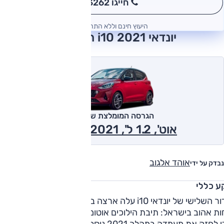
חייגו 3262
*
היעוץ חינם וללא התחייבות
יונדאי i10 2021 חוות דעת
הגרסה המומלצת של אוטו
אוט', 1.2 ל', Inspire 2021
אוהד אלגוב
נבדק על ידי
ע כללי
הדור השלישי של יונדאי i10 עלה ארצה בפברואר 2020 והציע
ות אהוב בישראל: תיבת הילוכים אוטומטית רובוטית חד-מצמדית.