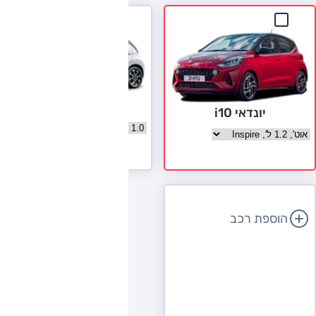
טויוטה אייגו
יונדאי i10
בחר גרסה טויוטה אייגו
בחר גרסה יונדאי i10
לעמוד הדגם
הוספת רכב