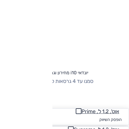
יונדאי i10 מחירון וגרסאות
סמנו עד 4 גרסאות להשוואה
החזר חודשי
אוט', 1.2 ל', Prime
החל מ-₪
885
הופסק השיווק