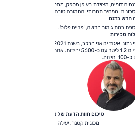
נה.
גמים דומים, מצוידת באופן מספק, מתפקדת היטב גם מחוץ לעיר
כונית. המחיר תחרותי והתמורה טובה מאוד.
 חדש בדגם
פת רמת גימור חדשה, 'פריים פלוס'.
לוח מכירות
לפי נתוני איגוד יבואני הרכב, בשנת 2021 הגרסה הנמכרת הייתה
פריים 1.2 ליטר עם כ-5600 יחידות. אחריה גרסת אינטנס 1.2 ליט
10 יחידות.
סיכום חוות הדעת של אוהד אלגוב
מכונית קטנה, יעילה, וחסכנית.