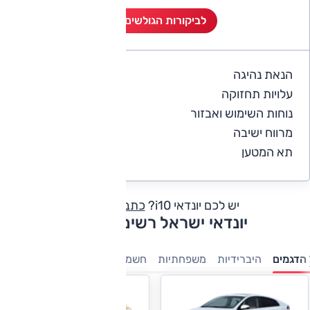
לביקורות הגולשים (11)
הנאת נהיגה
4.1
עלויות תחזוקה
3.7
נוחות השימוש ואבזור
4.5
מרווח ישיבה
4.3
תא המטען
4.5
יש לכם יונדאי i10?
כתבו חוות דעת
יונדאי ישראל רשימת דגמים
הדגמים
היברידיות
משפחתיות
חשמלי
פנאי-שטח
מנהלים
7 מו