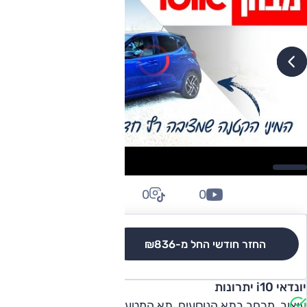
0
0
0
החזר חודשי החל מ-
₪836
לגרסאות והשוואה
יונדאי i10 יתרונות
עיצוב, מרחב בתא הנוסעים, תא המטען, צריכת דלק.