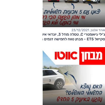
אוהד אלגוב, 23/12/2021
ג'ילי גיאומטרי C, טסלה מודל 3, יונדאי איוניק 5, סקודה אניאק iV,
סקייוול ET5 - מבחן טווח לחמישה דגמים חשמליים