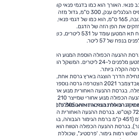
רכב פנאי. האורך הוא כמו בדגמי פנאי קומפקטיים, 463.5 ס"מ, אך
לגלים ענק, 300 ס"מ, גדול מזה של פאליסייד, למשל.
הגובה, 165 ס"מ, הוא כמו של דגמי פנאי, ומרווח גחון של 16 ס"מ
זקים את הפן הזה של הדגם.
נפח תא המטען עומד על 531 ליטרים, כשבנוסף נמצא חלל אחסון
נים בנפח של 57 ליטר.
רסת ההנעה הכפולה הוספת המנוע הקדמי מצמצמת את נפח תא
המטען מלפנים ל-24 ליטרים. המשקל הוא מעט יותר מ-2 טונות
רסה הקלה ביותר.
חילת הדרך הוצגה בארץ גרסת אחת, עם מנוע אחד ונעה אחורית
כשבדצמבר 2021 הצטרפה גרסה נוספת עם שני מנועים והנעה
כפולה. בגרסת ההנעה האחורית מנוע אחד המייצר 217 כ"ס, 
ההנעה הכפולה מנוע אחורי שמייצר 210 כ"ס, וק
וקה הכוללת בגרסה זו היא 305 כ"ס.
י הגרסאות נמצא את אותם סוללות (הכי גדולות ביונדאי) של
72.5 קוט"ש. בגרסת ההנעה האחורית הן מאפשרת טווח
ק"מ (451 ק"מ ברמת הגימור הגבוהה, בגלגל החישוקים הגדולים
ר), בגרסת ההנעה הכפולה הטווח הוא 430 ק"מ.
יש שלוש רמות גימור. 'פרסטיג'', שכוללת תאורת לד, חישוקי "19,