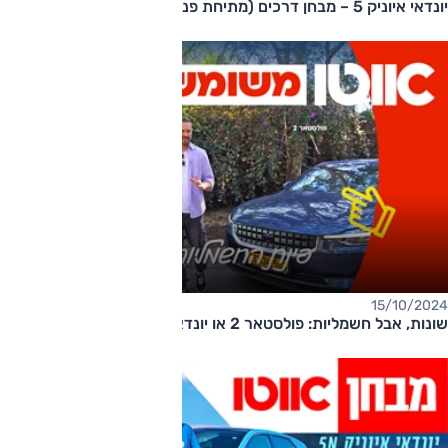
יונדאי איוניק 5 – מבחן דרכים (מתיחת פנים, 'לימיטד')
15/10/2024
שונות, אבל חשמליות: פולסטאר 2 או יונדאי איוניק 5 משומשות