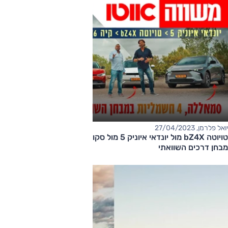
יואל פלרמן, 27/04/2023
טויוטה bZ4X מול יונדאי איוניק 5 מול סקודה אניאק מול קיה EV6 –
מבחן דרכים השוואתי