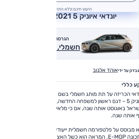
היעוץ חינם וללא התחייבות
יונדאי איוניק 5 2021 חוות דעת
הגרסה המומלצת של אוטו
חשמלי, Prestige 2021
אוהד אלגוב
נבדק על ידי
ע כללי
יונדאי הכריזה על תת מותג חשמלי בשם "איוניק" באוגוסט 2020.
איוניק 5 – דגם ראשון למשפחה החדשה, הוצג ב-2021 והגיע
שראל באוגוסט אותה שנה, אם כי מלאי של ממש הגיע רק לקראת
ף אותה שנה.
 מבוסס על פלטפורמה חשמלית ייעודית של קונצרן יונדאי-קיה,
המכונה E-MGP. המראה הוא כשל האצ'בק כשהממדים הם כשל