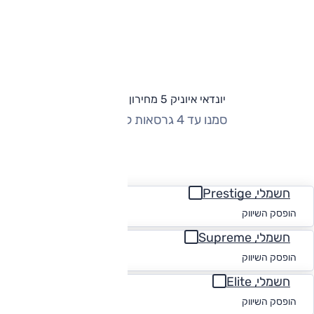
יונדאי איוניק 5 מחירון וגרסאות
סמנו עד 4 גרסאות להשוואה
החזר חודשי
חשמלי, Prestige
החל מ-₪
1,844
הופסק השיווק
חשמלי, Supreme
החל מ-₪
1,852
הופסק השיווק
חשמלי, Elite
החל מ-₪
1,829
הופסק השיווק