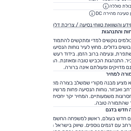
ולת סוללה
72.6
קוט"
 טעינה מהירה DC
00:54
שעו
דע והשוואת טווחי נסיעה / צריכת דלק
חות והתנהגות
ולמים נוקשים למדי ומתקשים להתמודד במהירות עירונית עם
שיבושים גדולים. מחוץ לעיר נוחות הנסיעה של יונדאי איוניק 5 021
פרת, ונעימה ברוב הזמן. בידוד רעשי הרוח טוב וזה של הצמיגים
ר. התנהגות הכביש טובה ומאוזנת. הבלמים, כרגיל ברכב חשמלי,
ם מדויקים ופעולתם אינה ברורה.
ורה למחיר
א מציע מבנה מקורי שמשלב בצורה מוצלחת עיצוב, שימושיות,
חב ואבזור. נוחות הנסיעה פחות מרשימה, אבל הוא מצליח להימנ
סרונות משמעותיים. המחיר יקר יחסית אבל סה"כ דומה למתחרים
 שהתמורה טובה.
 חדש בדגם
ם חדש בעולם, ראשון למשפחה החשמלית החדשה, שבעתיד
רחב עם דגמים נוספים. שיווק בישראל החל באוגוסט בגרסת הנעה