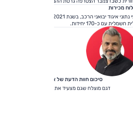
ורית כשבדצמבר הצטרפה גרסת ההנעה הכפולה.
לוח מכירות
לפי נתוני איגוד יבואני הרכב, בשנת 2021 הגרסה הנמכרת הייתה
 חשמלית עם כ-170 יחידות.
סיכום חוות הדעת של אוהד אלגוב
דגם מוצלח שגם מצעיד את המותג קדימה.