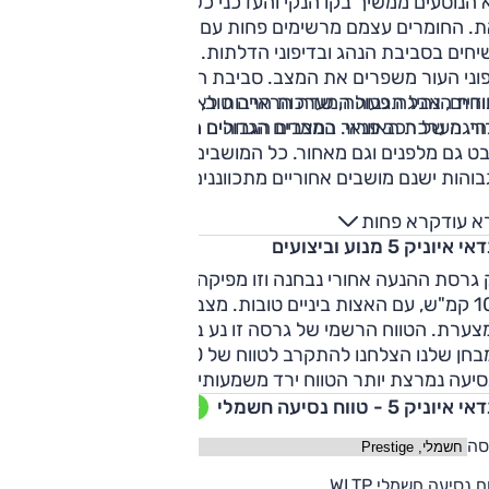
 הנוסעים ממשיך בקו הנקי והעדכני כשצמד הצגים הגדולים מדגי
ת. החומרים עצמם מרשימים פחות עם יותר מידי חלקי פלסטיק
חים בסביבת הנהג ובדיפוני הדלתות. ברמת גימור 'עלית' הגבוהה
פוני העור משפרים את המצב. סביבת הנהג שופעת מרכיבים
וחת הנהיגה גבוהה, שדה הראייה טוב, אבל אין כאן את תחושת
ודיים, אבל תפעול המערכות הרבות לא מספיק נוח והחיווי לא תמי
ור. מערכת האוורור במצבים הגבוהים רועשת.
היגה של רכב פנאי. הממדים הגדולים מעניקים שפע של מקום בכ
ט גם מלפנים וגם מאחור. כל המושבים נוחים כשברמות הגימור
והות ישנם מושבים אחוריים מתכווננים חשמלית. תא המטען גדול
הכיסוי שלו פשוט וממוקם נמוך מדי.
א עוד
קרא פחות
י איוניק 5 מנוע וביצועים
גרסת ההנעה אחורי נבחנה וזו מפיקה ביצועים מעולים, בייחוד עד
100 קמ"ש, עם האצות ביניים טובות. מצב 'ספורט' מחדד את תגובת
המצערת. הטווח הרשמי של גרסה זו נע בין 481-451 ק"מ. בפועל
במבחן שלנו הצלחנו להתקרב לטווח של 400 ק"מ בנסיעה רגוע.
יעה נמרצת יותר הטווח ירד משמעותית לאזור ה-320 ק"מ.
 איוניק 5 - טווח נסיעה חשמלי
סה
481
ח נסיעה חשמלי WLTP
ק"