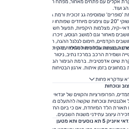
רת אקלים עם פתחים מאחור, מפתח חכם, תפעול חשמלי למושב
ג ועוד.
 'סופרים' שמוסיפה גג זכוכית ורמת גימור 'עלית' שמוסיפה
חישוקי "20 עם צימגים מיוחדים שפותחו עבור החשמליות של
דאי-קיה, מצלמות היקפיות, תפעול חשמלי לדלת האחורית,
שבים מאחור וגם למושב הנוסע, זיכרונות למושב הנהג, אוורר
שבים הקדמיים, חימום לגלגל ההגה, ריפוד עור, תאורת אווירה
נה, טעינה אלחוטית לסלולר עם קירור ועוד.
ט הבטיחות בכל רמות הגימור זהה וכולל בלימה אוטונומית, תיקו
ייה ושמירת הרכב במרכז נתיב, ניטור אקטיבי של שטחים מתים,
רת שיוט אדפטיבית. ברמת הגימור הגבוהה, הקרנת תמונת שטח
מת במחוונים בזמן איתות. ארגון הבטיחות Euroncap העניק לדגם
ל חמישה כוכבי בטיחות.
א עוד
קרא פחות
וב ונוכחות
הממדים, הפרופורציות והקווים של יונדאי איוניק 5 2021, יוצ
 אלגנטיות ונוכחות שקשה להתעלם ממנה. בלילה מצטרפת לכך
 תאורת הלד המיוחדת, אם כי ביום החזית קצת פחות מרשימה,
כירה עיצוב עתידני משנות השבעים.
 איוניק 5 תא נוסעים ותא מטען