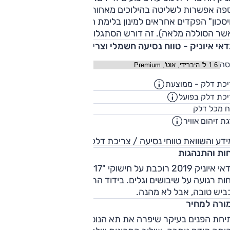
יה היקפיים ותאורת לד מלאה מלפנים. כבר קודם הגיעה האיוניק
ספה אפשרות לשליטה בהילוכים מאחורי ההגה, כאשר במצב
 כל אבזור הבטיחות האפשרי, וכך גם אחרי מתיחת הפנים. את
סכון" הפקדים אחראים למינון בלימת המנוע לצורך טעינה (מתבט
מבחני הריסוק של ארגון הבטיחות EuroNCAP היא עברה בשנת
שר הסוללה מלאה). זה דורש הסתגלות אבל עובד.
 של חמישה כוכבי בטיחות.
דאי איוניק - טווח נסיעה חשמלי וצריכת דלק
סה
כת דלק - ממוצעת
27.7
ק"מ/ליט
כת דלק בפועל
23.5
ק"מ/ליט
45
ח מכל דלק
ליט
ת זיהום אוויר
דע והשוואת טווחי נסיעה / צריכת דלק
חות והתנהגות
יונדאי איוניק 2019 רוכבת על חישוקי "17, מעבירה יותר חספוסי כ
ות רגועה על שיבושים וגלים. בידוד הרעשים מוצלח. התנהגות
ביש טובה, אבל לא מהנה.
ורה למחיר
יחת הפנים בעיקר שיפרה את תא הנוסעים, כך שהחבילה הטובה