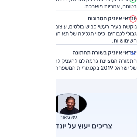
בטוחה, אחריות מוארכת.
יונדאי איוניק חסרונות
נוקשה בעיר, רעשי כביש בולטים, עיצוב פנים שגרתי, מרווח ראש
גבולי לגבוהים, כיסוי הגלילה של תא המטען מגביל את
השימושיות.
יונדאי איוניק בשורה תחתונה
התמורה המצוינת גרמה לנו להעניק לה את תואר "אוטו השנה
של ישראל 2019 בקטגוריית המשפחתיות" – בפעם השניה.
גיא גיאור
צריכים יעוץ על יונדאי איוניק?