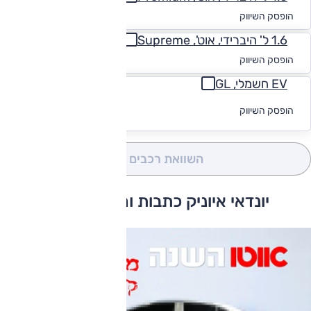
החל מ-₪
1,158
הופסק השיווק
1.6 ל' היברידי, אוט', Supreme
החל מ-₪
1,150
הופסק השיווק
EV חשמלי, GL
לקבלת הצעת
הופסק השיווק
מימון
השוואת רכבים
(0)
יונדאי איוניק כתבות ומבחני דרכים