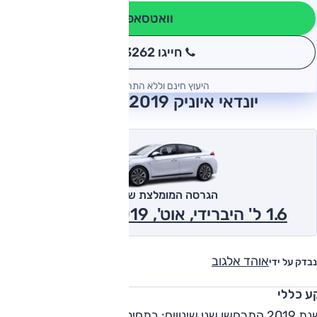
וואטסאפ
חייגו 3262
*
היעוץ חינם וללא התחייבות
יונדאי איוניק 2019 חוות דעת
הגרסה המומלצת של אוטו
1.6 ל' היברידי, אוט', Premium 2019
אוהד אלגוב
נבדק על ידי
ע כללי
בשנת 2019 התרחשו שני שינויים: בתחילת השנה ובאיחור מהתכנון