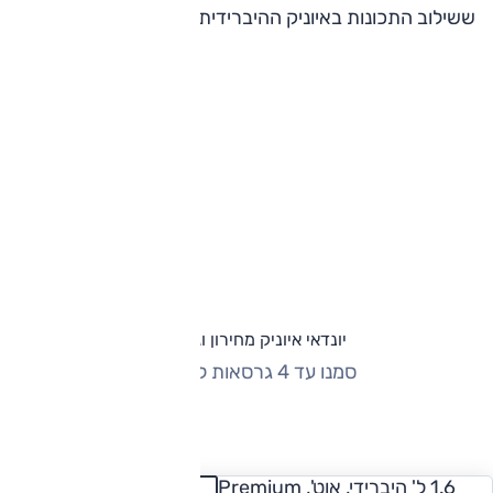
ששילוב התכונות באיוניק ההיברידית יוצר חבילה אפקטיבית.
יונדאי איוניק מחירון וגרסאות
סמנו עד 4 גרסאות להשוואה
החזר חודשי
1.6 ל' היברידי, אוט', Premium