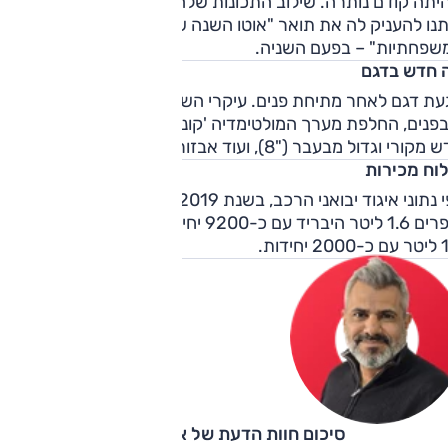
תה קודם נותרה. שילוב התכונות שלה והתמורה המצוינת, הובילו
אותנו להעניק לה את תואר "אוטו השנה של ישראל 2019 בקט
שפחתיות" – בפעם השניה.
 חדש בדגם
עת דגם לאחר מתיחת פנים. עיקרי השינוי הם קוסמטיים מבחוץ
בפנים, החלפת מערך המולטימדיה 'קונקטד' של היבואנית, ומערך
מקורי וגדול מבעבר ("8), ועוד אבזור.
לוח מכירות
לפי נתוני איגוד יבואני הרכב, בשנת 2019 הגרסה הנמכרת הייתה
סופרים 1.6 ליטר היבריד עם כ-9200 יחידות. אחריה גרסת הפרימ
יחידות.
סיכום חוות הדעת של אוהד אלגוב