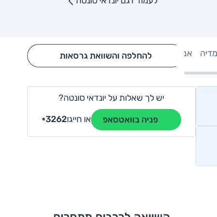
לעמוד דגם יונדאי סונטה
מדיה
אבזור
Hide config section
להחלפה והשוואת גרסאות
יש לך שאלות על יונדאי סונטה?
או חייגו
3262
פניה בוואטסאפ
*
השוואה לרכבים מתחרים