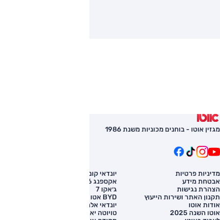
מגזין אוטו - בוחנים מכוניות משנת 1986
מדיניות פרטיות
יונדאי קונה
השוואת רכב
אבטחת מידע
אקספנג G6
רכב חדש
הצהרת נגישות
ג׳אקו 7
מחירון רכב
תקנון האתר ושירות הייעוץ
BYD אטו 3
מימון לרכב
אודות אוטו
יונדאי אלנטרה
אוטו השנה 2025
טויוטה יאריס קרוס