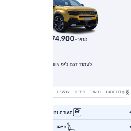
174,900
מחיר-₪
לעמוד דגם ג'יפ אוונג'ר
תעודת זהות
תיאור
מידות
צמיגים
מנוע וביצועים
טעינה חשמל
תעודת זהות
תיאור