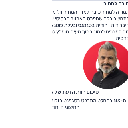
ורה למחיר
ורה למחיר טובה למדי. המחיר זול משל רוב המתחרים, בוודאי
תחשב בכך שמפרט האבזור הבסיסי עשיר למדי. הגרסה
ברידית ייחודית בסגמנט ובעלת פוטנציאל צמצום עלויות, במיוחד
ור המרבים לנהוג בתוך העיר. מומלץ לבחור בגרסאות ההנעה
דמית.
סיכום חוות הדעת של אוהד אלגוב
ה-NX בהחלט מתבלט בסגמנט בזכות התמורה הטובה והמופע
החיצוני הייחודי.