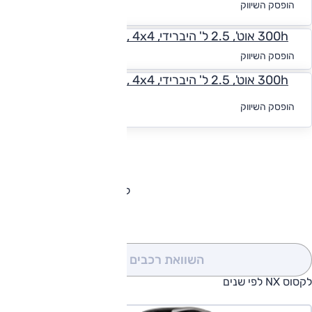
הופסק השיווק
מימון
300h אוט', 2.5 ל' היברידי, Premium, 4x4
החל מ-₪
2,234
הופסק השיווק
300h אוט', 2.5 ל' היברידי, F-Sport, 4x4
לקבלת הצעת
הופסק השיווק
מימון
להורדת קטלוג לקסוס NX
השוואת רכבים
(0)
לקסוס NX לפי שנים