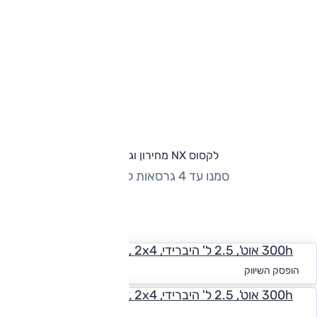
לקסוס NX מחירון וגרסאות
סמנו עד 4 גרסאות להשוואה
החזר חודשי
300h אוט', 2.5 ל' היברידי, Kyushu, 2x4
החל מ-₪
2,160
הופסק השיווק
300h אוט', 2.5 ל' היברידי, Luxury, 2x4
לקבלת הצעת