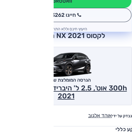
וואטסאפ
חייגו 3262
*
היעוץ חינם וללא התחייבות
לקסוס NX 2021 חוות דעת
הגרסה המומלצת של אוטו
300h אוט', 2.5 ל' היברידי, Kyushu, 2x4
2021
אוהד אלגוב
נבדק על ידי
ע כללי