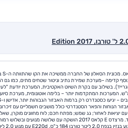
ביוני 2016 הושק בי
סף קדימה –מערכת שמירת נתיב וניטור שטחים מתים, כמו גם 
טגרייד). בשילוב עם בקרת השיוט האקטיבית, המערכת יודעת "לעק
כב אחר בנהיגה עצמאית עד למהירות של 210 קמ"ש. המערכות המתקדמות יותר – בלימה אוטונומית, מערכת סיוע
זור הנוחות והפאר הסטנדרטי כולל מושבים חשמליים עם זיכרונ
עם יציאות לאחור; גג שמש; מפתח חכם; לוח מחוונים מוקרן, שאלי
צמוד מסך גדול ("12.3); מערכת חניה אוטומטית ועוד ועוד. מרצדס E קלאס 2017 הושקה עם שלושה מנועים ובשלוש רמ
גימור (כאמור – אוונטגרייד, אדישן ו-AMG). E200 עם מנוע בנזין