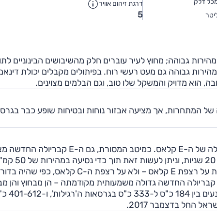
כל דלק
דרגת זיהום אוויר
5
יטר
הירות גבוהה; מחוץ לעיר עוברים חלק מהשיבושים הבינוניים לתו
מהירות גבוהה גם מעט רעשי רוח. בפיתולים מקבלים יכולת דינאמ
 הוא מדויק והמשקל שלו טוב, וגם הבלמים מצוינים.
 של המתחרות, אך מציעה אבזור נוחות ובטיחות שופע כבר בגרס
במחצית הראשונה של 2017 הוצגה בחו״ל גרסת הקבריולה של ה-E קלאס. כמיטב המסורת, גם ה-E 
בגג-רך בעל מנגנון קיפול חשמלי. הגג נפתח ונסגר בתוך 20 שניות, וניתן 
בדומה לגרסת הקופה, גם גרסת הקבריולה מתבססת כעת על רצפת E קלאס – ולא על רצפת ה-C קלאס, כפי שהיה בדור
קודם (וב-20 השנים האחרונות). המשמעות היא שה-E קבריולה החדשה גדולה משמעותית מקודמתה – הן מבחוץ וה
היצע המנועים זהה לזה של גרסת הקופה, עם הספקים הנעים בין 184 
ל החל בדצמבר 2017.