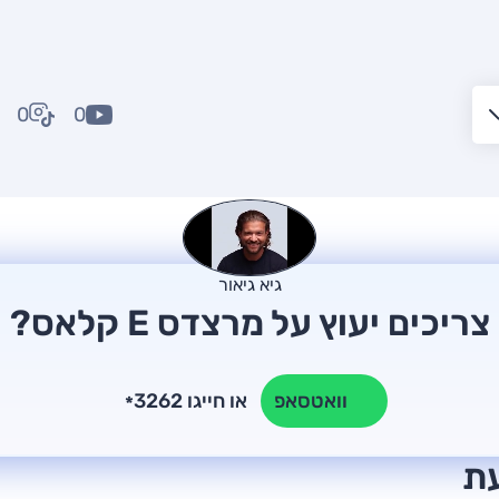
0
0
גיא גיאור
צריכים יעוץ על מרצדס E קלאס?
או חייגו 3262
וואטסאפ
*