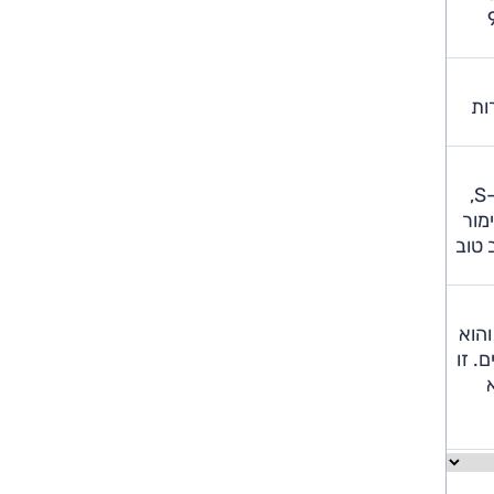
החדשה של החברה, 9G-
נה ממנה. למרות
בלי ספק, אחד מהדברים היותר מרשימים ב-E החדשה הוא סביבת הנהג שלה, שמיישרת קו עם זו שבאחות הגדולה. כמו ב-S,
מור
 טוב
תוני מנוע ה-2.0 ליטר נאים, והוא
ם האחוריים. זו