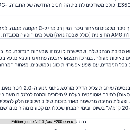
דיזל 194 כ"ס ו-3.0 ליטר, גם כן דיזל, עם 258 כ"ס, ב-E350d. כולם משודכים לתיבת ההילוכים 
למרצדס E קלאס 2017 הופעה נאה ומכובדת בבסיסה, אך ניכר מלפנים ומאחור ניכר דמיון רב מדי ל-C הקט
כובדת.
ם באיכות מעולה. במרכז תמצאו ארבעה פתחי מיזוג נאים, עץ בגי
 בכל הממדים, עם שפע אפשרויות כוונון למושבים. מאחור המרחב
ה-E מתקשה להסתיר את העובדה שהיא מונעת בסולר, ובנסיעה עירונית צליל הדיזל מורגש. נ
מייצר 194 כ"ס ו-40.8 קג"מ המועברים (כמו בשאר הגרסאות) לתיבה אוטומטית בעלת 9 הילוכים וממנה לגלגלי
, ופעולת התיבה מרשימה מאוד בזכות שילוב הילוכים חלק להפליא
ובלתי מורגש. כצפוי, המנוע חסכוני ולא התקשינו להגיע ל-20 ק"מ/ל' בשיוט, ובימי המבחן שכללו גם קטעים מהירים, נרשם
גרסה