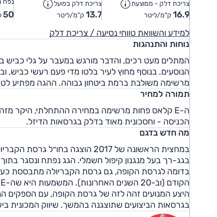
נפח מ
צריכת דלק - ממוצעת
צריכת דלק בפועל
50
13.7
16.9
ק"מ/ליטר
ק"מ/ליטר
ל
למידע והשוואת טווחי נסיעה / צריכת דלק
נוחות והתנהגות
המתלים מעט רכים, והדבר מורגש במעבר על גלי כביש במ
הנוסעים. בנוסף מחוץ לעיר בלטו מדי פעם רעשי כביש, וב
מרשימה משולבת ברמת ביטחון גבוהה. ההגה מפתיע לטובה,
תמורה למחיר
ה-E קלאס פחות מרשימה במחירה ההתחלתי, היקר מזה
הכניסה - וחסכונית מאוד בדלק בגרסאות הדיזל.
מה חדש בדגם
ה
בגרסאות הביצועים שתוצגנה בהמשך. שיווק המכונית בישרא