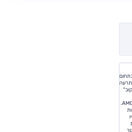
שראל הדור החדש של מרצדס E קלאס. מכונית הסאלון של החברה ממשיכה את הקו שהתוותה ה-S בתחום
התרעה
וב"
בתמרוני התחמקות ומערכת התאורה המתקדמת מולטי-בים – יגיעו כסטנדרט רק ברמות האבזור הגבוהות יותר, אדישן ו-AMG.
ות
ו
ות
 בנפח 2.0 ליטר טורבו 184 כ"ס. E220d עם מנוע 2.0 ליטר