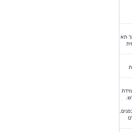
ך תא
ית
ת
קבריולה החדשה מצוידת
לעשות זאת תוך כדי נסיעה במהירות של 50 קמ"ש.
ן מבפנים.
כ"ס ל-333 כ"ס בגרסאות ה'רגילות', ו-401-612 כ"ס