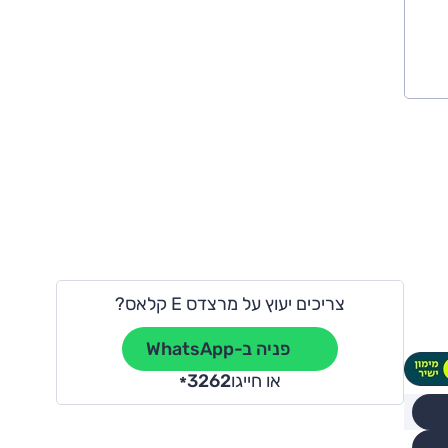
צריכים יעוץ על מרצדס E קלאס?
פניה ב-WhatsApp
או חייגו
3262
*