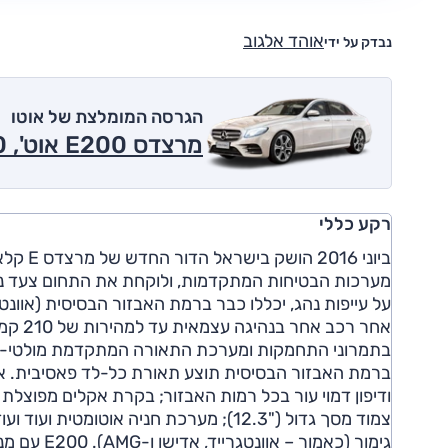
אוהד אלגוב
נבדק על ידי
הגרסה המומלצת של אוטו
מרצדס E200 אוט', 2.0 ל' טורבו, Edition 2017
רקע כללי
מערכות הבטיחות המתקדמות, ולוקחת את התחום צעד נו
על עייפות נהג, יכללו כבר ברמת האבזור הבסיסית (אוונ
אחר ר
ברמת האבזור הבסיסית תוצע תאורת כל-לד פאסיבית. אב
ודיפון דמוי עור בכל רמות האבזור; בקרת אקלים מפוצלת 