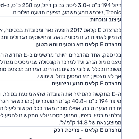
Tronic, שכמשתמע משמע, מציעה תשעה הילוכים.
עיצוב ונוכחות
הדמיון לאחיותיה, זו מכונית נאה, והחישוקים הגדולים וחבילת AMG החיצונית (כולל שבכה נאה) משלימים הופעה מ
מרצדס E קלאס תא נוסעים ותא מטען
ניצבים מול הנהג ועד למרכז הקונסולה שני מסכים מגודלי
משובח ובכלל שילובי צבעים נהדרים. המרחב מלפנים טוב
אך לא מצטיין; תא המטען גדול ושימושי.
מרצדס E קלאס מנוע וביצועים
יחידת הנעה טובה, אפילו טובה מאוד בכל הקשור ליעילות
ממוצע נאה של 14.8 ק"מ/ל'.
מרצדס E קלאס - צריכת דלק