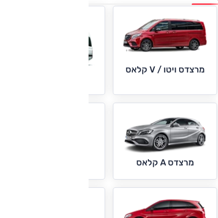
מרצדס ויטו / V קלאס
מרצדס ספרינטר
מרצדס AMG GT
מרצדס A קלאס