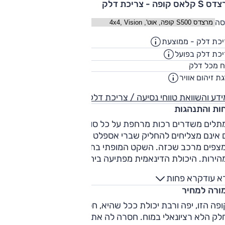
קלאס קופה - צריכת דלק
סה
כת דלק - ממוצעת
10.6
ק"מ/ליט
כת דלק בפועל
8.5
ק"מ/ליט
80
ח מכל דלק
ליט
ת זיהום אוויר
5
דע והשוואת טווחי נסיעה / צריכת דלק
חות והתנהגות
תלים משדרים רכות מרחפת על כל סוגי האספלט, רק שבמפתיע
 אינם מצליחים להחליק שברי אספלט בצורה מושלמת, כפי
שמצפים מרכב שכזה. השקט המופתי בתא הנוסעים מטעה בהערכ
המהירות. היכולת הדינאמית מפתיעה ביחס למכונית גדולה וכבדה כ
כך - אבל אין לה את הפלפל של מה-DNA של AMG לאורך השנים.
א עוד
קרא פחות
יות האחיזה אדירות.
ורה למחיר
פה הזו, יפה ורבת יכולת ככל שהיא, חסר הניצוץ שמדליק את
לק הלא רציונאלי במוח. חסרה לה את הגסות בקצוות שגורמת לנ