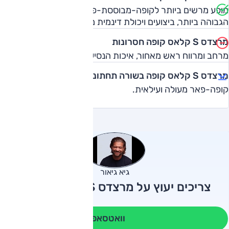
מופע מרשים ביותר לקופה-מבוססת-פאר, תא נוסעים ברמה
הגבוהה ביותר, ביצועים ויכולת דינמית מרשימים.
מרצדס S קלאס קופה חסרונות
מרחב ומרווח ראש מאחור, איכות הנסיעה בעיר אינה מושלמת.
מרצדס S קלאס קופה בשורה תחתונה
קופה-פאר מעולה ועילאית.
גיא גיאור
צריכים יעוץ על מרצדס S קלאס קופה?
וואטסאפ