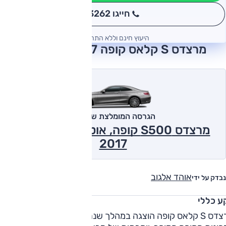
חייגו 3262
*
היעוץ חינם וללא התחייבות
מרצדס S קלאס קופה 2017 חוות דעת
הגרסה המומלצת של אוטו
מרצדס S500 קופה, אוט', 4x4, Vision
2017
אוהד אלגוב
נבדק על ידי
ע כללי
מרצדס S קלאס קופה הוצגה במהלך 