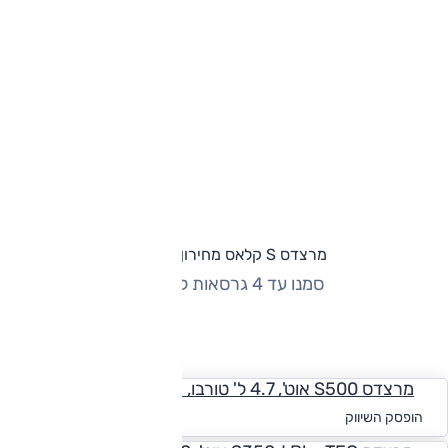
מרצדס S קלאס מחירון וגרסאות
סמנו עד 4 גרסאות להשוואה
החזר חודשי
מרצדס S500 אוט', 4.7 ל' טורבו, Vision
החל מ-₪
2,845
הופסק השיווק