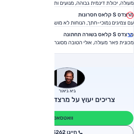
מעולה, יכולת דינמית גבוהה, מנועים ותיבות מצוינים.
מרצדס S קלאס חסרונות
עם צמיגים נמוכי-חתך, הנוחות לא מושלמת בעיר.
מרצדס S קלאס בשורה תחתונה
מכונית פאר מעולה, אולי הטובה מסוגה.
גיא גיאור
צריכים יעוץ על מרצדס S קלאס?
וואטסאפ
חייגו 3262
*