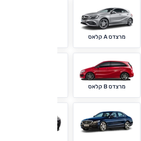
מרצדס AMG GT
מרצדס A קלאס
מרצדס C קופה
וקבריולה
מרצדס B קלאס