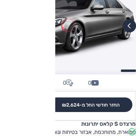
0
0
0
החזר חודשי החל מ-
₪2,624
לגרסאות והשוואה
מרצדס S קלאס יתרונות
מפוארת, מתוחכמת, אבזור בטיחות ונוחות עשיר, איכות נסיעה