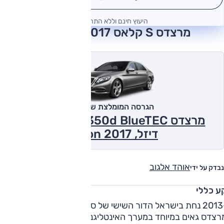
היעוץ חינם וללא התחייבות
מרצדס S קלאס 2017 חוות דעת
הגרסה המומלצת של אוטו
מרצדס S350d BlueTEC אוט', 3.0 ל'
דיזל, Vision 2017
אוהד אלגוב
נבדק על ידי
ע כללי
ב-2013 נחת בישראל הדור השישי של ספינת הדגל מבית מרצדס.
רצדס גאים במיוחד במערך האינטליגנט דרייב שבעזרת מגוון