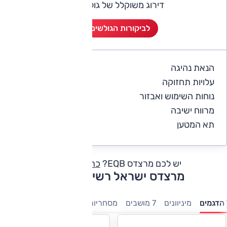
דירוג משוקלל של גולשי אוטו
לביקורות הגולשים (2)
הנאת נהיגה
5
עלויות תחזוקה
4
נוחות השימוש ואבזור
5
מרווח ישיבה
5
תא המטען
4.5
יש לכם מרצדס EQB?
כתבו חוות דעת
מרצדס ישראל רשימת דגמים
הדגמים
מיניוונים
7 מושבים
מסחריות
חשמלי
היברידיות
משפ