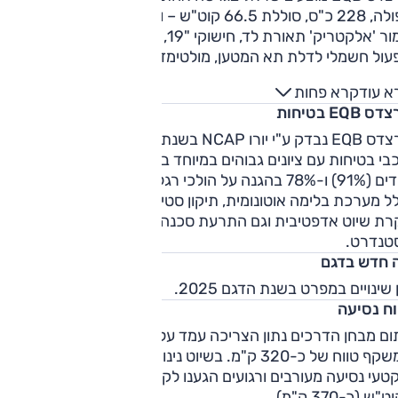
כפולה, 228 כ"ס, סוללת 66.5 קוט"ש – ובשלוש רמות גימור. ברמת
גימור 'אלקטריק' תאורת לד, חישוקי "19, גג זכוכית, מפתח חכם,
תפעול חשמלי לדלת תא המטען, מולטימדיה עם מסך 
רנים, בקרת אקלים וריפוד דמוי עור. ב'אלקטריק ארט' בקרת
א עוד
קרא פחות
לים דו-אזורית ופתחים מאחור, מערכת שמע משודרגת, מערך
 EQB בטיחות
מצלמות היקפי ועוד. ה-'AMG ליין' מוסיפה בולמים אדפטיביים אך
קר איפור ספורטיבי.
מרצדס EQB נבדק ע"י יורו NCAP בשנת 2019 וזכה בדירוג של 5
כוכבי בטיחות עם ציונים גבוהים במיוחד בהגנה על מבוגרים (95%)
וילדים (91%) ו-78% בהגנה על הולכי רגל. היצע מערכות הבטיחות
ל מערכת בלימה אוטונומית, תיקון סטייה, ניטור שטחים מתים,
רת שיוט אדפטיבית וגם התרעת סכנה עם פתיחת דלת ועוד
טנדרט.
 חדש בדגם
 שינויים במפרט בשנת הדגם 2025.
וח נסיעה
בתום מבחן הדרכים נתון הצריכה עמד על 4.8 ק"מ לקוט"ש, נתון
המשקף טווח של כ-320 ק"מ. בשיוט נינוח נרשמו כ-6 ק"מ לקוט"
ובקטעי נסיעה מעורבים ורגועים הגענו לקצת יותר מ-5.5 ק"מ
"ש (כ-370 ק"מ).