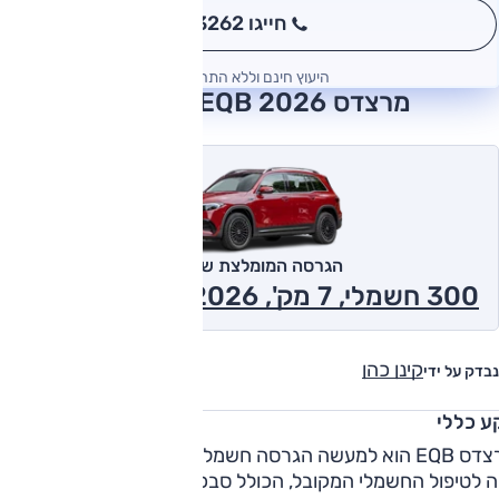
חייגו 3262
*
היעוץ חינם וללא התחייבות
מרצדס EQB 2026 חוות דעת
הגרסה המומלצת של אוטו
300 חשמלי, 7 מק', Electric, 4x4 2026
קינן כהן
נבדק על ידי
ע כללי
מרצדס EQB הוא למעשה הגרסה חשמלית של מרצדס GLB, והוא
 לטיפול החשמלי המקובל, הכולל סבכה אטומה, חישוקים שונים,