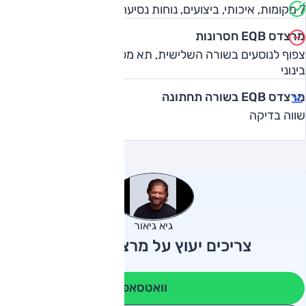
7 מקומות, איכותי, ביצועים, נוחות נסיעה
מרצדס EQB חסרונות
צפוף לנוסעים בשורה השלישית, תא מטען בתפוסה מלאה, טווח
בינוני
מרצדס EQB בשורה תחתונה
שווה בדיקה
גיא גיאור
צריכים יעוץ על מרצדס EQB?
וואטסאפ