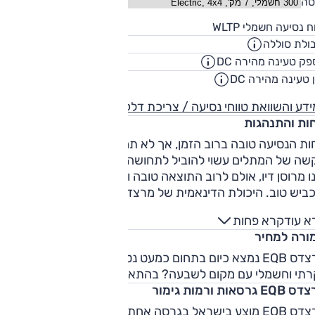
סה
410
ח נסיעה חשמלי WLTP
ק"
ולת סוללה
66.5
קוט"
ק טעינה מהירה DC
150
קילווא
 טעינה מהירה DC
00:30
שעו
דע והשוואת טווחי נסיעה / צריכת דלק
חות והתנהגות
ות הנסיעה טובה ברוב הזמן, אך לא תמיד מצטיינת. מהלך ראשוני
קשה של המתלים עשוי להוביל לתחושה עסוקה, ולא פעם המרכב
ו מרוסן דיו, אולם לרוב התוצאה טובה ומעלה. בידוד רעשי הרוח
והכביש טוב. היכולת הדינאמית של מרצדס EQB טובה, אולם זה לא
רכב לשעשועי אספלט. בשבילים EQB התגלה כרכב נוח ונעים
א עוד
קרא פחות
יולים משפחתיים.
ורה למחיר
מרצדס EQB נמצא כיום בתחום כמעט נטול מתחרים – רכב פנאי
קרתי וחשמלי עם מקום לשבעה? בהתאם, התמורה בהחלט לא רעה
E גרסאות ורמות גימור
מרצדס EQB מוצע בישראל בגרסה אחת – EQB 300 בעלת הנעה