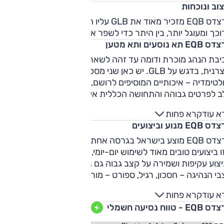
וב ונוכחות
מרצדס EQB מזכיר מאוד את GLB עליו הוא מבוסס, אולם כאן המו
כך ומעוגל יותר, בין היתר כדי לשפר את נתון הגרר.
E תא נוסעים ותא מטען
יבת הנהג מוכרת ודומה עד זהה לשאר הדגמים הקומפקטיים של
היצרנית, בדגש על GLB. יש כאן שני מסכים – לוח מחוונים
לטימדיה – איכותיים המוסיפים לרושם, החומרים טובים, תשומת
ב לפרטים גבוהה והתחושה הכללית איכותית ונעימה. תנוחת
שיבה גבוהה מאוד, מעניקה תחושה שמדובר ברכב גדול ממה
א עוד
קרא פחות
וא. המרחב מלפנים טוב. המרחב בשורה השניה טוב עבור שני
EQ מנוע וביצועים
סעים, לשלישי יהיה מעט צפוף. השורה השלישית מתאימה לילדים
נים בלבד. תא המטען צנום ביותר כשכל המושבים בשימוש, ובעל
מרצדס EQB מוצע בישראל בגרסה אחת – 228 כ"ס, הנעה כפו
 ראוי בקיפול צמד המושבים מאחור.
ו ביצועים טובים מאוד לשימוש יום-יומי, עם מספיק רזרבות כוח
צוע עקיפות ושמירה על קצב גבוה גם בתוואי הררי. ההבדלים בין
י הנהיגה – חסכון, רגיל, ספורט – מורגשים והמצב הרגיל הוא
עים ביותר בשימוש יום-יומי. למערכת הבלימה הרגנרטיבית מצב
א עוד
קרא פחות
טי הבולם את EQB לפי הרכב הנוסע לפניו.
E - טווח נסיעה חשמלי