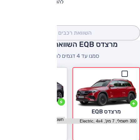
להורדת קטלוג מרצדס EQB
השוואת רכבים
(0)
מרצדס EQB השוואה למתחרים
סמנו עד 4 דגמים להשוואה
טסלה מודל Y
מרצדס EQB
בחר גרסה טסלה מודל Y
בחר גרסה מרצדס EQB
לעמוד הדגם