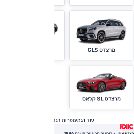
מרצדס S קלאס
מרצדס GLS
מרצדס SL קלאס
עוד דגמים
פחות דגמים
מגזין אוטו - בוחנים מכוניות משנת 1986