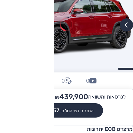
0
0
0
499,900
439,900 -
לגרסאות והשוואה
₪
₪
₪4,057
החזר חודשי החל מ-
מרצדס EQB יתרונות