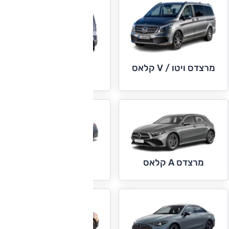
מרצדס ויטו / V קלאס
מרצדס ספרינטר
מרצדס C קלאס
מרצדס A קלאס