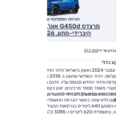
הגרסה המומלצת של אוטו
מרצדס G450d אוט', 3.0 ל' דיזל
היברידי-מתון, 4x4 2026
קינן כהן
נבדק על ידי
ע כללי
בדצמבר 2024 הושק בישראל הדור החדש של רכב השטח מרצדס
G קלאס. הדור השלישי שהוצג ב-2018 עבר שינוי רדיקלי ביחס
ודמיו והדור החדש מבוסס עליו. הדגם העדכני משמר את העיצוב
ורי, משפר מספר מרכיבים, יוצע כקודמו עם מנועי טורבו בבנזין
יזל, כעת עם מערך היברידי-מתון – ובעיקר: גם בגרסה חשמלית,
לדגם החדש בסיס גלגלים זהה לזה של קודמו, 289 ס"מ – והממדי
עט ללא שינוי, כאשר הגרסה החשמלית קצרה וצרה במעט. נפח
תא המטען 640 ליטרים בגרסאות הבעירה הפנימית ומשקלן 2500
חשמלית 620 ליטרים ו-3085 ק"ג.