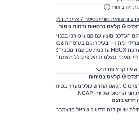
ליט
ת זיהום אוויר
5
דע והשוואת טווחי נסיעה / צריכת דלק
לאס גרסאות ורמות גימור
ם העדכני מוצע עם מנועי טורבו בבנזין ובדיזל, כעת עם מערך
היברידי-מתון – ובעיקר: גם בגרסה חשמלית, EQ. בכל הגרסאות
מערכת MBUX עדכנית עם צמד מסכי "12.3 הכוללים מצב שטח
ודי ומערך מצלמות היקפי כולל תצוגת "מכסה מנוע שקוף". כמקוב
וניות יוקרה ופאר, רשימת האבזור והקסטומיזציה בלתי נגמרת
א עוד
קרא פחות
לויה בהעדפות ובעומק הכיס של הלקוח.
G קלאס בטיחות
מרצדס G קלאס החדש כולל מערך בטיחות מלא. הוא טרם נבדק
חני הריסוק של יורו NCAP.
 חדש בדגם
לת שיווק דגם חדש בישראל בדצמבר 2024.