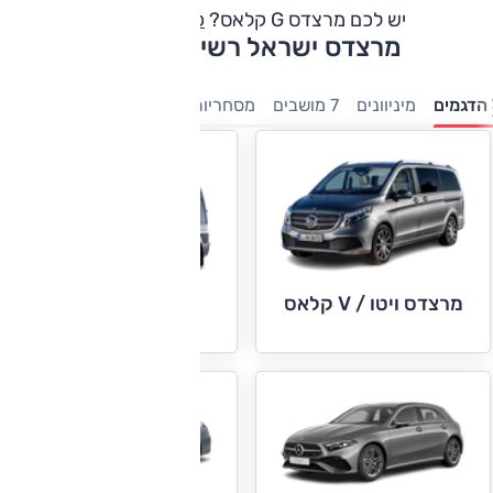
יש לכם מרצדס G קלאס?
כתבו חוות דעת
מרצדס ישראל רשימת דגמים
הדגמים
מיניוונים
7 מושבים
מסחריות
חשמלי
היברידיות
משפ
מרצדס ויטו / V קלאס
מרצדס ספרינטר