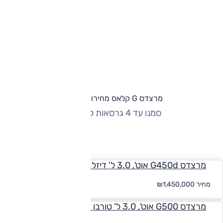
מרצדס G קלאס מחירון וגרסאות
סמנו עד 4 גרסאות להשוואה
החזר חודשי
מרצדס G450d אוט', 3.0 ל' דיזל היברידי-מתון, 4x4
החל
מחיר
₪1,450,000
מ-₪
10,541
מרצדס G500 אוט', 3.0 ל' טורבו היברידי-מתון, 4x4
החל