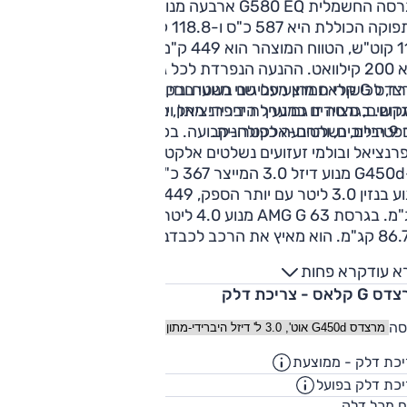
בגרסה החשמלית G580 EQ ארבעה מנועים, אחד לכך גלגל.
התפוקה הכוללת היא 587 כ"ס ו-118.8 קג"מ. ל-G580 סוללה של
116 קוט"ש, הטווח המוצהר הוא 449 ק"מ והספק הטעינה המהירה
הוא 200 קילוואט. ההנעה הנפרדת לכל גלגל מאפשרת גם היגוי
מרצדס G קלאס מוצע עם שני מנועי בנזין, אחד בדיזל – כולם
ד, לכישורי תמרון מפליגים בשטח ובכביש, כולל סיבוב כמעט
ום. בגרסה זו גם נעילת דיפרנציאל וירטואלית והבולמים
דשים, מצוידים במערך היברידי מתון, משודכים לתיבה אוטומטית
פטיביים, נשלטים-אלקטרונית.
עם 9 הילוכים, וההנעה כפולה-קבועה. בכל הגרסאות 3 נעילות
רנציאל ובולמי זעזועים נשלטים אלקטרונית.
ב-G450d מנוע דיזל 3.0 המייצר 367 כ"ס ו-76.5 קג"מ. ב-G500
מנוע בנזין 3.0 ליטר עם יותר הספק, 449 כ"ס, ופחות מומנט, 57.1
קג"מ. בגרסת AMG G 63 מנוע 4.0 ליטר V8 המספק 585 כ"ס
ו-86.7 קג"מ. הוא מאיץ את הרכב לכבדב-4.4 שניות ל-100 קמ"ש
250 קמ"ש.
א עוד
קרא פחות
 קלאס - צריכת דלק
סה
כת דלק - ממוצעת
10.8
ק"מ/ליט
כת דלק בפועל
9.2
ק"מ/ליט
100
ח מכל דלק