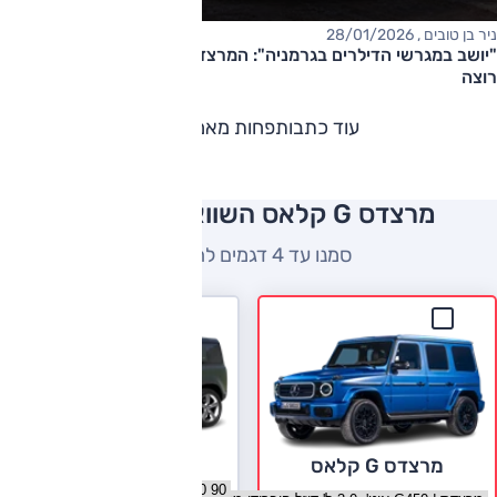
ניר בן טובים , 28/01/2026
"יושב במגרשי הדילרים בגרמניה": המרצדס החשמלי שאף אחד לא
רוצה
עוד כתבות
פחות מאמרים
מרצדס G קלאס השוואה למתחרים
סמנו עד 4 דגמים להשוואה
לנד רובר דיפנדר
מרצדס G קלאס
בחר גרסה לנד רובר דיפנדר