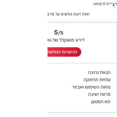
מרצדס G קלאס
חוות דעת גולשים על מרצדס G קלאס
5
/5
דירוג משוקלל של גולשי אוטו
לביקורות הגולשים (1)
הנאת נהיגה
5
עלויות תחזוקה
4
נוחות השימוש ואבזור
5
מרווח ישיבה
5
תא המטען
5