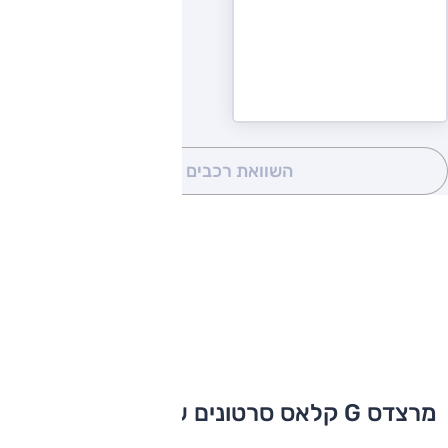
השוואת רכבים
(0)
מרצדס G קלאס סרטונים שלא תרצו לפספס