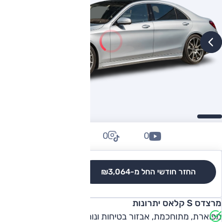
0
0
0
החזר חודשי החל מ-
₪3,064
לגרסאות והשוואה
מרצדס S קלאס יתרונות
מפוארת, מתוחכמת, אבזור בטיחות ונוחות עשיר, איכות נסיעה