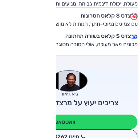
מעולה, יכולת דינמית גבוהה, מנועים ותיבות מצוינים.
מרצדס S קלאס חסרונות
עם צמיגים נמוכי-חתך, הנוחות לא מושלמת בעיר.
מרצדס S קלאס בשורה תחתונה
מכונית פאר מעולה, אולי הטובה מסוגה.
גיא גיאור
צריכים יעוץ על מרצדס S קלאס?
וואטסאפ
חייגו 3262
*