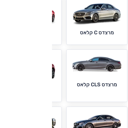
מרצדס C קלאס
מרצדס CLA קלאס
מרצדס CLS קלאס
מרצדס E קופה
וקבריולה