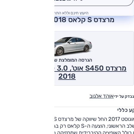
היעוץ חינם וללא התחייבות
מרצדס S קלאס 2018 חוות דעת
הגרסה המומלצת של אוטו
מרצדס S450 אוט', 3.0 ל' טורבו, Vision
2018
אוהד אלגוב
נבדק על ידי
ע כללי
באוגוסט 2017 החל שיווקה של מרצדס S קלאס המחודשת בישרא
בשלב הראשוני, הוצעה ה-S קלאס רק בגרסאות ההנעה הבכירות -
 כולל האופציה ההיברידית שמחזיקה בנתח נכבד מהמכירות,