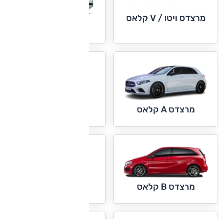
מרצדס ויטו / V קלאס
מרצדס ספרינטר
מרצדס AMG GT
מרצדס A קלאס
מרצדס C קופה
וקבריולה
מרצדס B קלאס