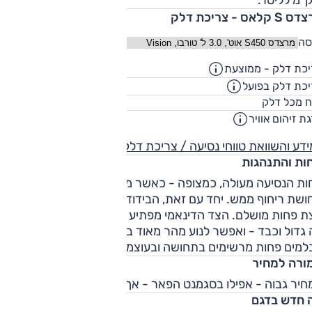
יינים שונים במכונית למצב הרוח של הנהג. בין היתר, תוכניות אל
 קלאס - צריכת דלק
ו את גוון ועוצמת תאורת האווירה בתא הנוסעים, ריח הבישום,
לת העיסוי במושבים, בקרת האקלים ואפילו המוזיקה.
סה
כת דלק - ממוצעת
15.1
ק"מ/ליט
כת דלק בפועל
12.2
ק"מ/ליט
70
ח מכל דלק
ליט
ת זיהום אוויר
5
דע והשוואת טווחי נסיעה / צריכת דלק
חות והתנהגות
חות הנסיעה מעולה, כמצופה - כאשר מתלי האוויר מצליחים לספק
שת ריחוף ממש. יחד עם זאת, הבידוד על אספלט עירוני שבור
ת פחות מושלם. הצד הדינאמי מפתיע לטובה ביחס לציפיות מרכב
גדול וכבד - ואפשר לנוע מהר מאוד בכבישים מפותלים. רק
למים פחות מרשימים בתחושה ובעוצמה.
ורה למחיר
חיר גבוה - אפילו בסגמנט הפאר - אך התמורה בהתאם.
 חדש בדגם