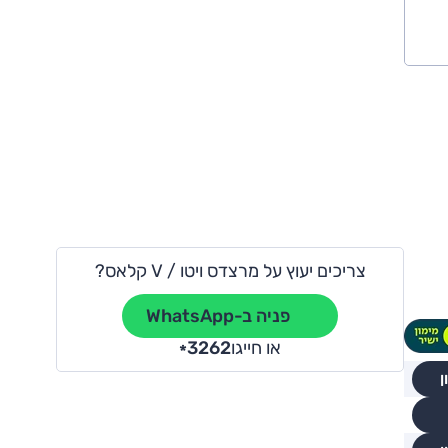
צריכים יעוץ על מרצדס ויטו / V קלאס?
פניה ב-WhatsApp
או חייגו
3262
*
ן