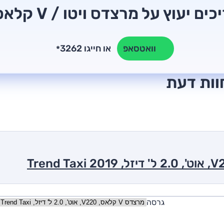
כים יעוץ על מרצדס ויטו / V קלאס?
או חייגו 3262
וואטסאפ
*
גרסה