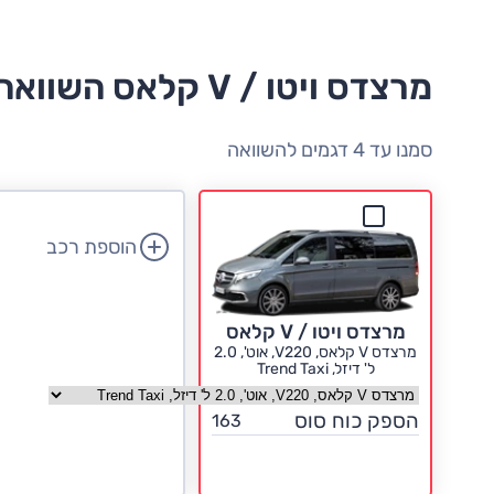
מרצדס ויטו / V קלאס השוואה למתחרים
סמנו עד 4 דגמים להשוואה
הוספת רכב
מרצדס ויטו / V קלאס
מרצדס V קלאס, V220, אוט', 2.0
ל' דיזל, Trend Taxi
בחר גרסה מרצדס ויטו / V קלאס
הספק כוח סוס
163