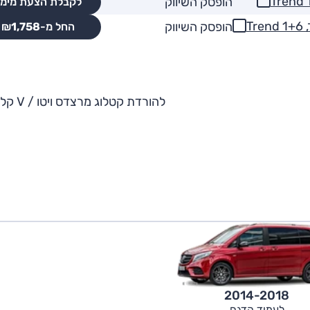
הופסק השיווק
לקבלת הצעת מימו
הופסק השיווק
החל מ-₪
1,758
להורדת קטלוג מרצדס ויטו / V קלאס
2014-2018
לעמוד הדגם