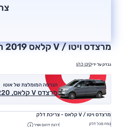
צרי
מרצדס ויטו / V קלאס 2019 חוות דעת
קינן כהן
נבדק על ידי
הגרסה המומלצת של אוטו
מרצדס V קלאס, V220, אוט', 2.0 ל' דיזל, Trend Taxi 2019
מרצדס ויטו / V קלאס - צריכת דלק
נפח מכל דלק
דרגת זיהום אוויר