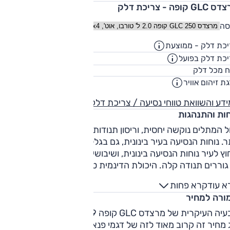
G קופה - צריכת דלק
ובין 10.6 ק"מ/ל' בנסיעה רגועה.
סה
כת דלק - ממוצעת
14.4
ק"מ/ליט
כת דלק בפועל
11.6
ק"מ/ליט
66
ח מכל דלק
ליט
ת זיהום אוויר
4
דע והשוואת טווחי נסיעה / צריכת דלק
חות והתנהגות
ל המתלים נוקשה יחסית, וריסון תנודות המרכב יכול היה להיות טו
יותר. נוחות הנסיעה בעיר בינונית
ץ לעיר נוחות הנסיעה בינונית, ושיבושים מסיטים במעט את הרכב
או גוררים תנודה קלה. היכולת הדינמית טובה מאוד, אך ההגה מעט
מדי וההפניה הראשונית אינה נמרצת; כאמור, היכולת גבוהה, אב
א עוד
קרא פחות
ב אינו קליל בנהיגה כזו, והתנהלותו היא כשל רכב מגודל יחסית;
ורה למחיר
למים אין נשיכה ראשונית חזקה, והתחושה שהם יוצרים היא שהם
בים פחות ממה שהם באמת.
הבעיה העיקרית של מרצדס GLC קופה 2019 היא בתמחור שלו 
מחיר זה קרוב מאוד לזה של דגמי פנאי בקטגוריה גבוהה יותר.