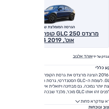
הגרסה המומלצת של אוטו
מרצדס 250 GLC קופה 2.0 ל' טורבו,
אוט', 4x4 2019
אוהד אלגוב
נבדק על ידי
ע כללי
ב-2016 הציגה מרצדס את גרסת הקופה של רכב הפנאי הבינוני
GLC. לעומת ה-GLC הסטנדרטי, גרסת הקופה קצת יותר ארוכה
ת יותר נמוכה. גם מבחינה ויזואלית אין חדש תחת (גג) השמש.
מלפנים זהו אותו GLC מוכר, מלבד שבכה שונה במעט, יחד עם זנב
שנראה כאילו נלקח בשלמותו מאחיו הגדול, ה-GLE קופה. היצע
א עוד
קרא פחות
המנועים נלקח מה-GLC הרגיל, דהיינו דיזל .1
וב ונוכחות
ובנזין 2.0 ליטר (211 כ"ס, מוגדש כמובן). הסוסים והקג"מים מועברי