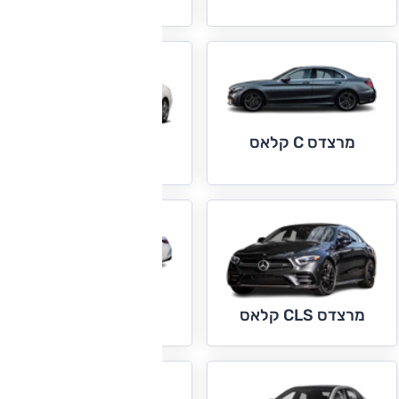
מרצדס C קלאס
מרצדס CLA קלאס
מרצדס E קופה
וקבריולה
מרצדס CLS קלאס