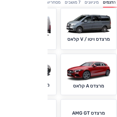
הדגמים
מיניוונים
7 מושבים
מסחריות
חשמלי
היברידיות
משפ
מרצדס ויטו / V קלאס
מרצדס ספרינטר
מרצדס A קלאס סדאן
מרצדס A קלאס
מרצדס C קופה
מרצדס AMG GT
וקבריולה