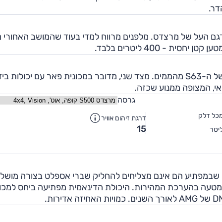
 העל של מרצדס. מלפנים מרווח למדי בעוד שהמושב האחורי מי
 - 400 ליטרים בלבד.
עם 5.5 ל', שני מגדשים, 585 כ"ס ו-91 קג"מ, הביצועים של ה-S63 מהממים. מצד שני, מדובר במכונית פאר עם יכולות 
י, המצופה ממנוע שכזה.
גרסה
כל דלק
דרגת זיהום אוויר
15
יטר
שבמפתיע הם אינם מצליחים להחליק שברי אספלט בצורה מושל
טעה בהערכת המהירות. היכולת הדינאמית מפתיעה ביחס למכונ