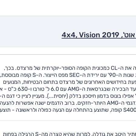
מרצדס S קלאס קופה הוצגה במהלך שנת 2014 והחליפה את ה-CL כמכונית הקופה הסופר-יוקרתית של מרצדס. בכך,
למעשה, חזרו במרצדס לסימול המקורי, שהוחלף בתחילת שנות ה-90' עם ירידת ה-SEC מפס הייצור. ה-S קופה מבוססת,
עת בחידושים האחרונים של מרצדס בתחום הבטיחות, המנועים
והאבזור. סדרת המנועים - מ-4.7 ל' טורבו עם 455 כ"ס ועד הבכירה שבגרס
נעזר בתיבה אוטומטית בת 9 הילוכים, לעומת 7 הילוכים בדגמי ה-AMG היותר-חזקים. ברוב הדגמים ישנה אפשרות להנעה
כפולה. במהלך 2016 צפויה להגיע גרסת בסיס חדשה - S400 קופה, שתוצע בהתחלה עם הנעה כפולה ולראשונה - ת
היא יפה, ה-S קופה, אפילו בלבן. העיצוב שלה מצליח להסתיר היטב את גודלה, למרות שהיא קצרה מה-S הרגילה בפחות