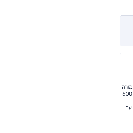
אות ה-AMG עם 6.0 ל' טורבו ו-630 כ"ס - אמורה
להציע ביצועים עוצרי נשימה, עידון ושקט יוצאי דופן - כולל אפילו בונוס בדמון חיסכון בדלק (יחסית...). מעניין לציין כי דגם ה-500
וצע עם