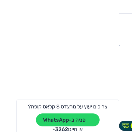
צריכים יעוץ על מרצדס S קלאס קופה?
פניה ב-WhatsApp
או חייגו
3262
*