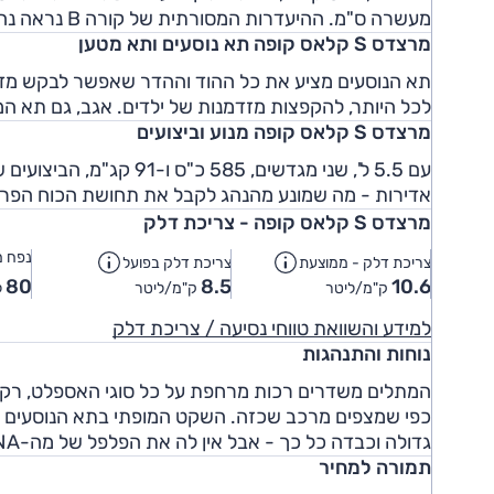
מעשרה ס"מ. ההיעדרות המסורתית של קורה B נראה נהדר.
מרצדס S קלאס קופה תא נוסעים ותא מטען
תא הנוסעים מציע את כל ההוד וההדר שאפשר לבקש מדגם
לכל היותר, להקפצות מזדמנות של ילדים. אגב, גם תא המטען קטן יחסית
מרצדס S קלאס קופה מנוע וביצועים
אדירות - מה שמונע מהנהג לקבל את תחושת הכוח הפרא
מרצדס S קלאס קופה - צריכת דלק
נפח מ
צריכת דלק - ממוצעת
צריכת דלק בפועל
80
8.5
10.6
ק"מ/ליטר
ק"מ/ליטר
ל
למידע והשוואת טווחי נסיעה / צריכת דלק
נוחות והתנהגות
המתלים משדרים רכות מרחפת על כל סוגי האספלט, רק 
כפי שמצפים מרכב שכזה. השקט המופתי בתא הנוסעים מ
גדולה וכבדה כל כך - אבל אין לה את הפלפל של מה-DNA של AMG לאורך השנים. כמויות האחיזה אדירות.
תמורה למחיר