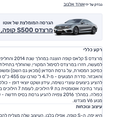
אוהד אלגוב
נבדק על ידי
הגרסה המומלצת של אוטו
מרצדס S500 קופה, אוט', 4x4, Vision 2019
רקע כללי
כמיטב המסורת, על גרסת הסדאן (ומכאן גם השם) ומשופ
מנוע V6 מוגדש.
עיצוב ונוכחות