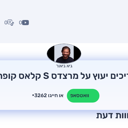
0
0
גיא גיאור
ים יעוץ על מרצדס S קלאס קופה?
או חייגו 3262
וואטסאפ
*