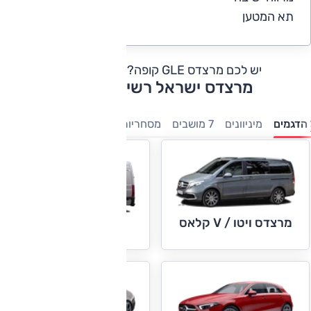
תא המטען
4
יש לכם מרצדס GLE קופה?
כתבו חוות דעת
מרצדס ישראל רשימת דגמים
הדגמים
מיניוונים
7 מושבים
מסחריות
חשמלי
היברידיות
משפ
מרצדס ויטו / V קלאס
מרצדס ספרינטר