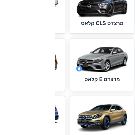
מרצדס E קופה
וקבריולה
מרצדס CLS קלאס
מרצדס E קלאס
מרצדס G קלאס
מרצדס GLB