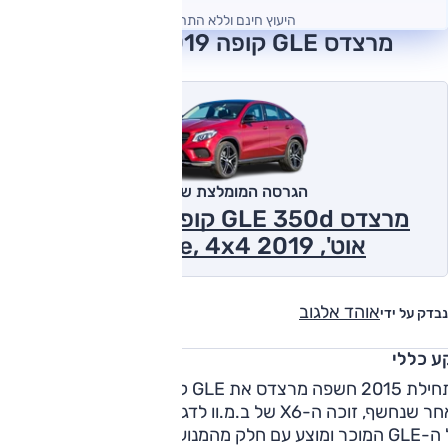
היעוץ חינם וללא התחייבות
מרצדס GLE קופה 2019 חוות דעת
הגרסה המומלצת של אוטו
מרצדס GLE 350d קופה, 3.0 ל' דיזל,
אוט', Exclusive, 4x4 2019
אוהד אלגוב
נבדק על ידי
ע כללי
בתחילת 2015 חשפה מרצדס את GLE קופה. כמעט שבע שנים
לאחר שנחשף, זוכה ה-X6 של ב.מ.וו לדגם מתחרה. הקופה מבוסס
על ה-GLE המוכר ומוצע עם חלק מהמנועים של האח השגרתי. עם