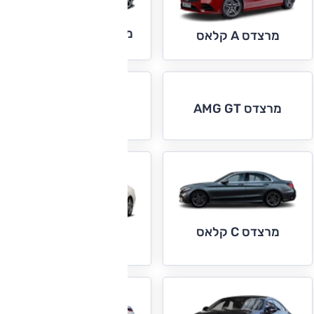
מרצדס A קלאס סדאן
מרצדס A קלאס
מרצדס C קופה
מרצדס AMG GT
וקבריולה
מרצדס C קלאס
מרצדס CLA קלאס