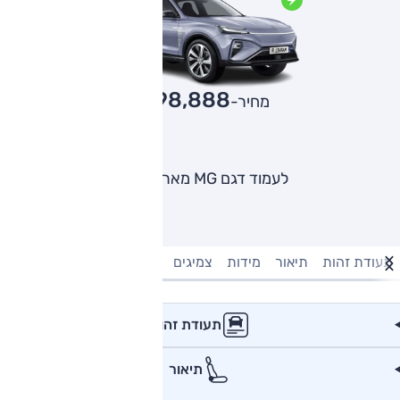
198,888
מחיר-₪
לעמוד דגם MG מארוול R
תעודת זהות
תיאור
מידות
צמיגים
מנוע וביצועים
טעינה חשמל
תעודת זהות
תיאור