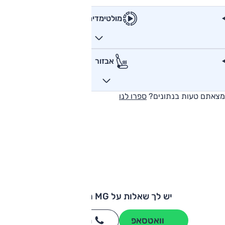
מולטימדיה
אבזור
מצאתם טעות בנתונים?
ספרו לנו
יש לך שאלות על MG מארוול R?
וואטסאפ
חייגו
3262
*