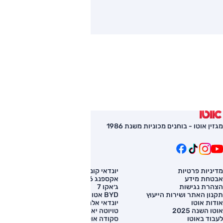
מגזין אוטו - בוחנים מכוניות משנת 1986
מדיניות פרטיות
יונדאי קונה
השוואת רכב
אבטחת מידע
אקספנג G6
רכב חדש
הצהרת נגישות
ג׳אקו 7
מחירון רכב
תקנון האתר ושירות הייעוץ
BYD אטו 3
מימון לרכב
אודות אוטו
יונדאי אלנטרה
אוטו השנה 2025
טויוטה יאריס קרוס
לעבוד באוטו
סקודה אוקטביה