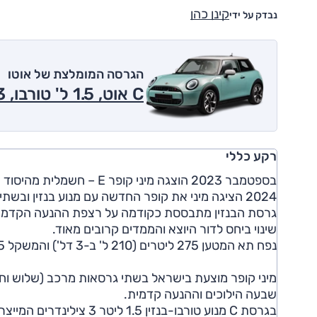
קינן כהן
נבדק על ידי
הגרסה המומלצת של אוטו
C אוט, 1.5 ל' טורבו, 3 דל', Classic 2026
רקע כללי
בספטמבר 2023 הוצגה מיני ק
2024 הציגה מיני את קופר החדשה עם מנוע בנזין ובשתי גרסאות המרכב, 3 ו-5 דלתות.
שינוי ביחס לדור היוצא והממדים קרובים מאוד.
נפח תא המטען 275 ליטרים (210 ל' ב-3 דל') והמשקל 1355 ק"ג.
מיני קופר מוצעת בישראל בשתי גרסאות מרכב (שלוש וחמש
שבעה הילוכים וההנעה קדמית.
בגרסת C מנוע טורבו-בנזין 1.5 ליטר 3 צילינדרים המייצר 156 כ"ס ו-23.4 קג"מ.