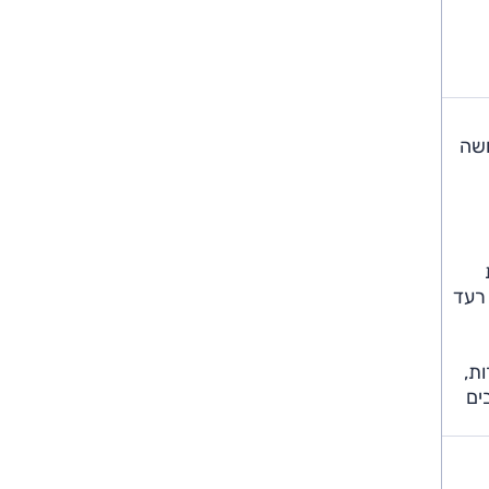
ושה
 רעד
ת,
בים