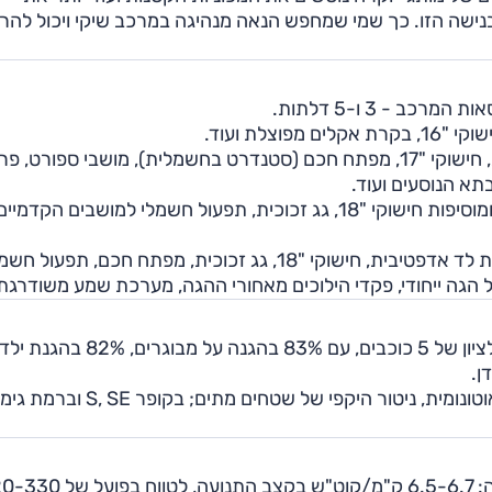
בנישה הזו. כך שמי שמחפש הנאה מנהיגה במרכב שיקי ויכול להר
 - 3 ו-5 דלתות.
ברמת האבזור 'פייבוריט' מתווספים תאורת לד אדפטיבית, חישוקי "17, מפתח חכם (סטנדרט בחשמלית), מושבי ספורט, 
בתא הנוסעים ועוד.
גרסת 2.0 ליטר ו-SE מוצעות רק ברמת גימור 'פייבוריט' ומוסיפות חישוקי "18, גג זכוכית, תפעול חשמלי למושבים הקדמיי
גרסת JCW מוצעת ברמת האבזור 'טק' – ובמפרט: תאורת לד אדפטיבית, חישוקי "18, גג זכוכית, מפתח חכם, תפעול
ל הגה ייחודי, פקדי הילוכים מאחורי ההגה, מערכת שמע משודרגת 
מיני קופר נבדקה במבחני הריסוק של יורו NCAP וזכתה לציון של 5 כוכבים, עם 83% בהגנה על מבו
במערכות הבטיחות בכל הגרסאות: תיקון סטייה, בלימה אוטונומית, ניטור היקפי של שטחים מתים; בקופר E
הצריכה במבחן הדרכים לגרסת SE החשמלית הייתה נאה: 6.5-6.7 ק"מ/קוט"ש בקצב התנו