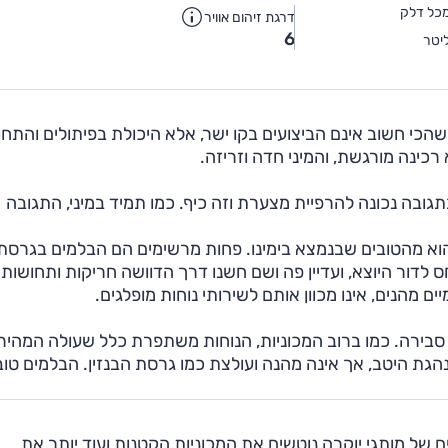
כל דלק
דרגת זיהום אוויר
6
יטר
שהכי חשוב אינם הביצועים בקו ישר, אלא היכולת בפיתולים והתח
כינה מורגשת, והמיני חדה וזריזה.
גובה נכונה להרפיית מצערת וזה כיף. כמו תמיד במיני, התגובה
 הוא מהטובים שבנמצא בימינו. פחות מרשימים הם הבלמים בגרסת
ס לדור היוצא, ועדיין פה ושם חשנו דרך הדוושה חריקות ותחושות
ים מהנים, אינו מכוון אותם לשירותי נוחות מופלגים.
ת סבירה. כמו ברוב המכוניות, הנוחות משתפרת כלל שעולה המהירו
בולטים. גרסת SE החשמלית מתנהגת היטב, אך אינה מהנה ועולצת כמו גרסת הבנזין. הבלמים טו
 של מותגי יוקרה נוטשים את המכוניות הקטנות ועוד יותר את