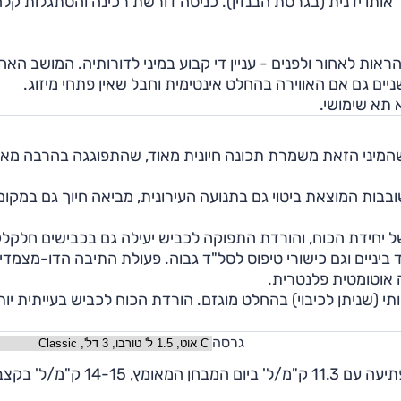
ר אותו ידנית (בגרסת הבנזין). כניסה דורשת רכינה והסתגלות קל
אות לאחור ולפנים - עניין די קבוע במיני לדורותיה. המושב האחו
ים גם אם האווירה בהחלט אינטימית וחבל שאין פתחי מיזוג.
 תא שימושי.
המיני הזאת משמרת תכונה חיונית מאוד, שהתפוגגה בהרבה מאו
 שובבות המוצאת ביטוי גם בתנועה העירונית, מביאה חיוך גם במקומ
יחידת הכוח, והורדת התפוקה לכביש יעילה גם בכבישים חלקלק
 ביניים וגם כישורי טיפוס לסל"ד גבוה. פעולת התיבה הדו-מצמדי
 אוטומטית פלנטרית.
לאכותי (שניתן לכיבוי) בהחלט מוגזם. הורדת הכוח לכביש בעייתית יו
גרסה
בקופר S שנבחנה, למרות הקצב המהיר צריכת הדלק הפתיעה עם 11.3 ק"מ/ל' ביום המבחן המאומץ, 14-15 ק"מ/ל