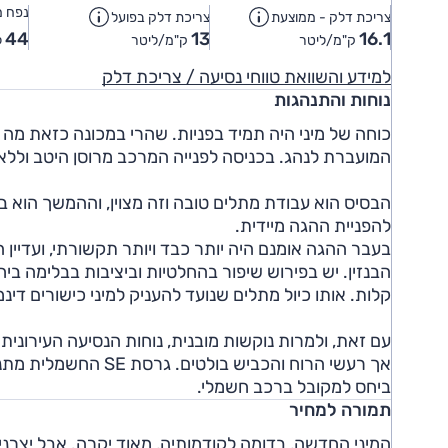
נפח מ
צריכת דלק - ממוצעת
צריכת דלק בפועל
44
13
16.1
ק"מ/ליטר
ק"מ/ליטר
ל
למידע והשוואת טווחי נסיעה / צריכת דלק
נוחות והתנהגות
כוחה של מיני היה תמיד בפניות. שהרי במכונה כזאת מה 
המועברת לנהג. בכניסה לפנייה המרכב מרוסן היטב וללא ר
הבסיס הוא עבודת מתלים טובה וזה מצוין, וההמשך הוא בת
להפניית ההגה מיידית.
בעבר ההגה אומנם היה יותר כבד ויותר תקשורתי, ועדיין
הבנזין. יש בפירוש שיפור בהחלטיות וביציבות בבלימה ביח
קלות. אותו כיול מתלים שנועד להעניק למיני כישורים דינמי
עם זאת, ולמרות נוקשות מובנית, נוחות הנסיעה העירוני
אך רעשי הרוח והכביש 
ביחס למקובל ברכב חשמלי.
תמורה למחיר
המיני החדשה, בדומה לקודמותיה, מאוד יקרה. אבל יצרנים