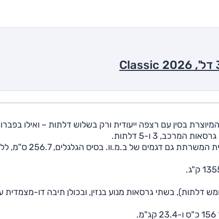
ופר E – חשמלית מהיסוד המיוצרת בסין עם רצפה ייעודית ורק בשלוש דלתות – ואילו בפבר
גרסת הבנזין מתבססת כקודמה על רצפת ההנעה הקדמית המשרתת גם דגמים של ב.מ.וו. בסיס הגלגלים
 דלתות), בשתי גרסאות מנוע בנזין, ובכולן תיבה דו-מצמדית ע