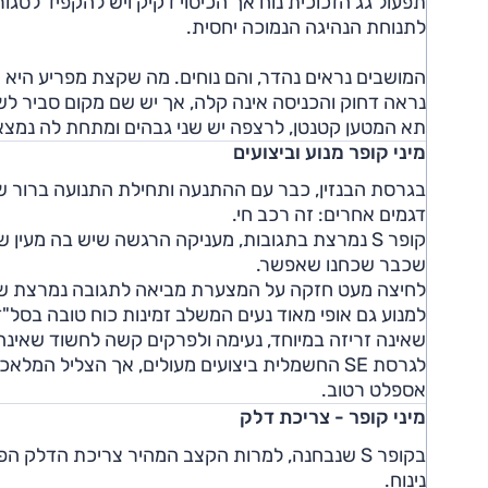
תפעול גג הזכוכית נוח אך הכיסוי דקיק ויש להקפיד לסגו
לתנוחת הנהיגה הנמוכה יחסית.
המושבים נראים נהדר, והם נוחים. מה שקצת מפריע היא הר
נראה דחוק והכניסה אינה קלה, אך יש שם מקום סביר לשני
תא המטען קטנטן, לרצפה יש שני גבהים ומתחת לה נמצא
מיני קופר מנוע וביצועים
בגרסת הבנזין, כבר עם ההתנעה ותחילת התנועה ברור ש
דגמים אחרים: זה רכב חי.
קופר S נמרצת בתגובות, מעניקה הרגשה שיש בה מעין
שכבר שכחנו שאפשר.
לחיצה מעט חזקה על המצערת מביאה לתגובה נמרצת של 
למנוע גם אופי מאוד נעים המשלב זמינות כוח טובה בסל"ד
שאינה זריזה במיוחד, נעימה ולפרקים קשה לחשוד שאינה
לגרסת SE החשמלית ביצועים מעולים, אך הצליל המ
אספלט רטוב.
מיני קופר - צריכת דלק
נינוח.