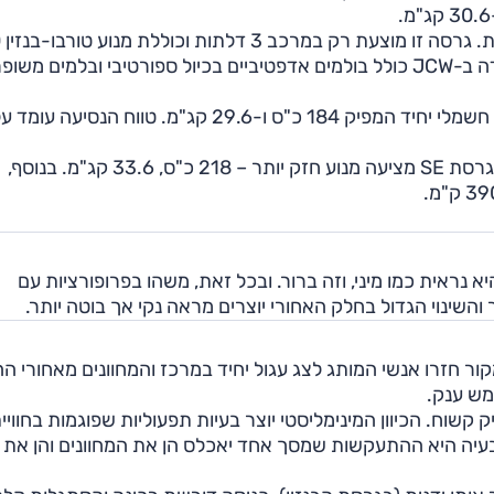
בנוב
המיני החשמלית מוצעת בשתי גרסאות: גרסת E לה מנוע חשמלי יחיד המפיק 184 כ"ס ו-29.6 קג"מ. טווח הנסיעה עומ
טעינה ביתית עד הספק 11 ק"ו וטעינה מהירה עד 75 ק"ו. גרסת SE מציעה מנוע חזק יותר – 218 כ"ס, 33.6 קג"מ. בנוסף,
 נראית כמו מיני, וזה ברור. ובכל זאת, משהו בפרופורציות עם
שינוי הגדול בחלק האחורי יוצרים מראה נקי אך בוטה יותר.
ר חזרו אנשי המותג לצג עגול יחיד במרכז והמחוונים מאחורי ה
שוח. הכיוון המינימליסטי יוצר בעיות תפעוליות שפוגמות בחוויי
עיה היא ההתעקשות שמסך אחד יאכלס הן את המחוונים והן את