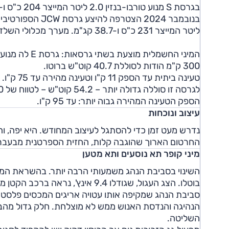
בגרסת S מנוע טורבו-בנזין 2.0 ליטר המייצר 204 כ"ס ו-30.6 קג"מ.
ליטר המייצר 231 כ"ס ו-38.7 קג"מ. מערך מכלולי השלדה ב-JCW כולל בולמים אדפטיביים בכיול ספורטיבי ובלמים משופרים.
300 ק"מ הודות לסוללת 40.7 קוט"ש ברוטו.
לגרסה זו סוללה גדולה יותר – 54.2 קוט"ש – לטווח של 390 ק"מ.
הספק הטעינה המהירה גבוה יותר: עד 95 ק"ו.
עיצוב ונוכחות
נדרש מעט זמן כדי להסתגל לעיצוב המחודש. היא יפה, והיא
החרטום הארוך שהוגבה קלות, החזית הספרטנית מבעבר וה
מיני קופר תא נוסעים ותא מטען
השינוי בסביבת הנהג משמעותי הרבה יותר. בהשראת המקו
בוטלו. הצג העגול, שגודלו 9.4 אינץ', נראה ברכב הקטן ממש ענק.
סביבת הנהג שמקיפה אותו עטויה אריגים המכסים פלסטיק ק
הנהיגה והנדסת האנוש ממש לא מוצלחת. חלק גדול מהב
השליטה.