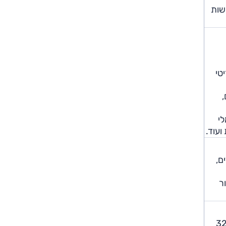
שות
פריטי
ם,
 חשמלי
ועוד.
גרים, 82% בהגנת ילדים,
S, S וברמת גימור
עה, לטווח בפועל של 320-330