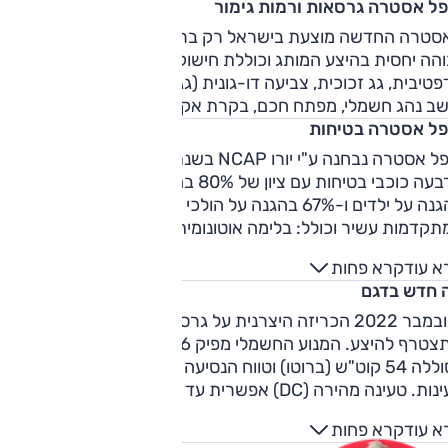
פל אסטרה גרסאות ורמות גימור
האסטרה החדשה מוצעת בישראל רק ברמת גימור ’GS ליין' שהינה
גבוהה יחסית בהיצע המותג וכוללת חישוקי 18 אינץ', תאורת לד
טיבית, גג זכוכית, צביעה דו-גונית (גג שחור), מצלמות היקפיות,
שב נהג חשמלי, מפתח חכם, בקרת אקלים מפוצלת ועוד.
פל אסטרה בטיחות
אופל אסטרה נבחנה ע"י יורו NCAP בשנת 2022 וקיבלה דירוג של
ארבעה כוכבי בטיחות עם ציון של 80% בהגנה על מבוגרים, 82%
בהגנה על ילדים ו-67% בהגנה על הולכי רגל. היצע מערכות הבטיח
המתקדמות עשיר וכולל: בלימה אוטונומית עד 140 קמ"ש, תיקון
ייה מנתיב ושמירת הרכב במרכזו, בקרת שיוט אדפטיבית עד
א עוד
קרא פחות
רה ותחילת תנועה, זיהוי תמרורים, עמעום אורות גבוהים אוטומטי,
 חדש בדגם
רעות לשטח מת, לתנועה חוצה מאחור ולערנות נהג.
בנובמבר 2022 הכריזה היצרנית על גרסה כל-חשמלית חדשה
שתצטרף להיצע. המנוע החשמלי מפיק 156 כ"ס ו-27.5 קג"מ,
לסוללה 54 קוט"ש (ברוטו) וטווח הנסיעה עומד על 416 ק"מ בין
טעינות. טעינה מהירה (DC) אפשרית עד 100 ק"ו וזה אמור להספיק
לטעינה של עד 80% בכ-30 דקות. באופל מציינים כי המרחב לנוס
א עוד
קרא פחות
לא נפגע במעבר לחשמל. נפח תא המטען דווקא כן – 513 ל' בגר