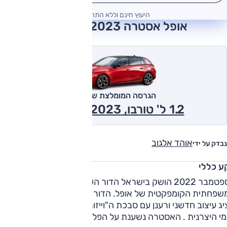
היעוץ חינם וללא התחייבות
אופל אסטרה 2023 חוות דעת
הגרסה המומלצת של אוטו
1.2 ל' טורבו, GS Line 2023
אוהד אלגוב
נבדק על ידי
ע כללי
בספטמבר 2022 הושק בישראל הדור השישי של אסטרה,
המשפחתית הקומפקטית של אופל. הדור החדש, שנחשף ב-2021,
ג עיצוב חדשני ורענן עם סבכת ה"וייזור" החדשה והמושכת של
דגמי היצרנית . האסטרה נשענת על הפלטפורמה של הצד הצרפתי