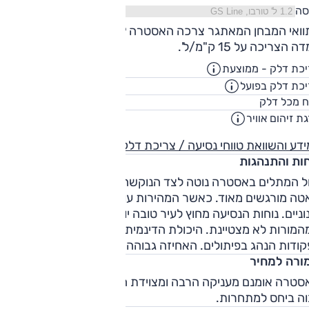
סה
בתוואי המבחן המאתגר צרכה האסטרה 10.9 ק"מ/ל' ובשיוט נינוח
 הצריכה על 15 ק"מ/ל'.
כת דלק - ממוצעת
16.9
ק"מ/ליט
כת דלק בפועל
13.7
ק"מ/ליט
52
ח מכל דלק
ליט
ת זיהום אוויר
0
דע והשוואת טווחי נסיעה / צריכת דלק
חות והתנהגות
ל המתלים באסטרה נוטה לצד הנוקשה. בעיר, שיבושים גדולים ופס
טה מורגשים מאוד. כאשר המהירות עולה, מורגשים גם שיבושים
וניים. נוחות הנסיעה מחוץ לעיר טובה יותר, אך גם שם ספיגת
מורות לא מצטיינת. היכולת הדינמית טובה, והרכב מגיב היטב
ודות הנהג בפיתולים. האחיזה גבוהה ותחושת הביטחון גבוהה.
ורה למחיר
סטרה אומנם מעניקה הרבה ומצוידת היטב, אך סובלת ממחיר
וה ביחס למתחרות.