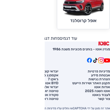
אופל קרוסלנד
עוד דגמים
פחות דגמים
מגזין אוטו - בוחנים מכוניות משנת 1986
מדיניות פרטיות
יונדאי קונה
השוואת רכב
אבטחת מידע
אקספנג G6
רכב חדש
הצהרת נגישות
ג׳אקו 7
מחירון רכב
תקנון האתר ושירות הייעוץ
BYD אטו 3
מימון לרכב
אודות אוטו
יונדאי אלנטרה
אוטו השנה 2025
טויוטה יאריס קרוס
לעבוד באוטו
סקודה אוקטביה
צור קשר
טויוטה ראב 4
אתר זה מוגן על ידי reCAPTCHA וחלים עליו מדיניות הפרטיות והתנאים וההגבלות של