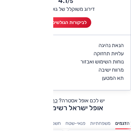
4.1
/5
דירוג משוקלל של גולשי אוטו
לביקורות הגולשים (9)
הנאת נהיגה
4.1
עלויות תחזוקה
3.4
נוחות השימוש ואבזור
4.2
מרווח ישיבה
4.4
תא המטען
4.4
יש לכם אופל אסטרה?
כתבו חוות דעת
אופל ישראל רשימת דגמים
הדגמים
משפחתיות
פנאי-שטח
חשמלי
מסחריות
קטנות