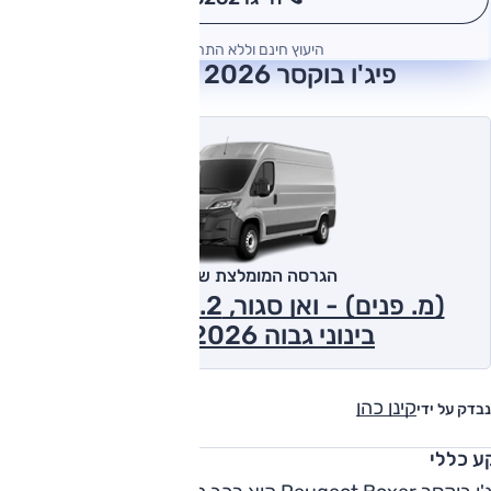
*
היעוץ חינם וללא התחייבות
פיג'ו בוקסר 2026 חוות דעת
הגרסה המומלצת של אוטו
(מ. פנים) - ואן סגור, 2.2 ל' דיזל, ידני,
בינוני גבוה L2H2 2026
קינן כהן
נבדק על ידי
ע כללי