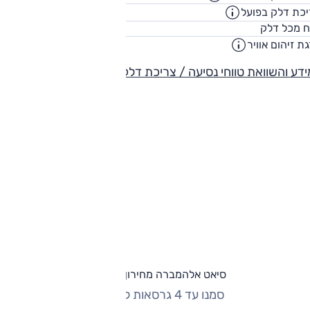
כת דלק בפועל
10.6
ק"מ/ליט
70
ח מכל דלק
ליט
ת זיהום אוויר
1
דע והשוואת טווחי נסיעה / צריכת דלק
סיאט אלהמברה מחירון וגרסאות
סמנו עד 4 גרסאות להשוואה