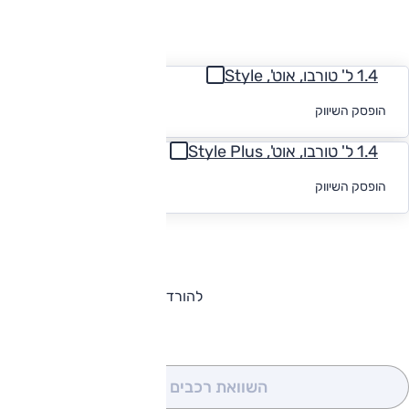
החזר חודשי
1.4 ל' טורבו, אוט', Style
לקבלת הצעת
הופסק השיווק
מימון
1.4 ל' טורבו, אוט', Style Plus
לקבלת הצעת
הופסק השיווק
מימון
להורדת קטלוג סיאט אלהמברה
השוואת רכבים
(0)