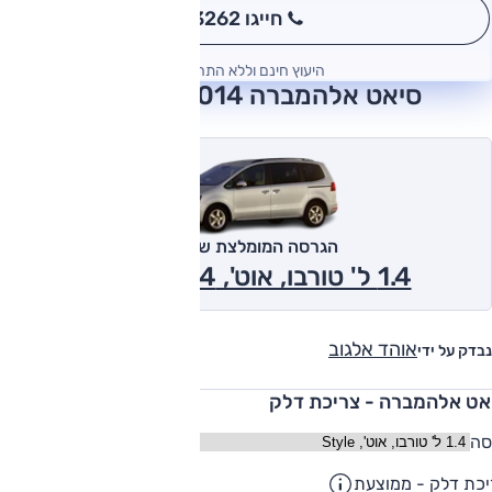
חייגו 3262
*
היעוץ חינם וללא התחייבות
סיאט אלהמברה 2014 חוות דעת
הגרסה המומלצת של אוטו
1.4 ל' טורבו, אוט', Style 2014
אוהד אלגוב
נבדק על ידי
אט אלהמברה - צריכת דלק
סה
כת דלק - ממוצעת
13.1
ק"מ/ליט