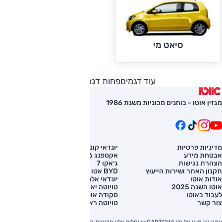
סיאט מי
עוד דגמים
פחות דגמים
מגזין אוטו - בוחנים מכוניות משנת 1986
מדיניות פרטיות
יונדאי קונה
השוואת רכב
אבטחת מידע
אקספנג G6
רכב חדש
הצהרת נגישות
ג׳אקו 7
מחירון רכב
תקנון האתר ושירות הייעוץ
BYD אטו 3
מימון לרכב
אודות אוטו
יונדאי אלנטרה
אוטו השנה 2025
טויוטה יאריס קרוס
לעבוד באוטו
סקודה אוקטביה
צור קשר
טויוטה ראב 4