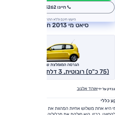
חייגו 3262
*
היעוץ חינם וללא התחייבות
סיאט מי 2013 חוות דעת
הגרסה המומלצת של אוטו
(75 כ"ס) רובוטית, 3 דלתות, Style 2013
אוהד אלגוב
נבדק על ידי
ע כללי
י היא אחת משלוש אחיות המהוות את היצע המיני של קונצרן
פולקסווגן. ככזו, היא חולקת את מכלוליה עם הסקודה סיטיגו שהגיע