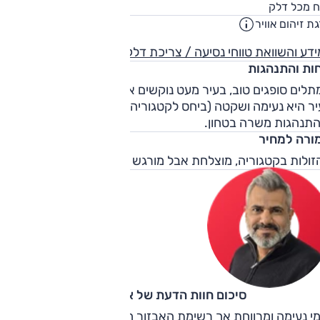
35
ח מכל דלק
ליט
ת זיהום אוויר
4
דע והשוואת טווחי נסיעה / צריכת דלק
חות והתנהגות
תלים סופגים טוב, בעיר מעט נוקשים אבל לא בצורה מעיקה. מחו
יר היא נעימה ושקטה (ביחס לקטגוריה). האחיזה גבוהה
התנהגות משרה בטחון.
ורה למחיר
זולות בקטגוריה, מוצלחת אבל מורגש החוסר באבזור.
סיכום חוות הדעת של אוהד אלגוב
י נעימה ומרווחת אך רשימת האבזור חסרה. לטעמנו מומלץ לבחו