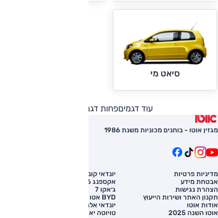
סיאט מי
עוד דגמים
פחות דגמים
מגזין אוטו - בוחנים מכוניות משנת 1986
מדיניות פרטיות
יונדאי קונה
השוואת רכב
אבטחת מידע
אקספנג G6
רכב חדש
הצהרת נגישות
ג׳אקו 7
מחירון רכב
תקנון האתר ושירות הייעוץ
BYD אטו 3
מימון לרכב
אודות אוטו
יונדאי אלנטרה
אוטו השנה 2025
טויוטה יאריס קרוס