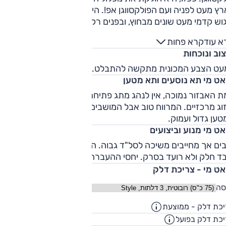
לארץ מעט לפניה ועם הפולקסווגן אפ!. היא נבדלת מאחיותיה בפנס
וש קדמי מעט שונים מבחוץ, ובפנים רק הסמל על ההגה מבדיל
ביניהן. יש לה מנוע 1.0 ליטר בנזין עם 3 צילינדרים ו-75 כ"ס 
א עוד
קרא פחות
דרך תיבת 5 הילוכים ידנית או רובוטית חד-מצמדית. מעבר לים
וב ונוכחות
מצוידת המי גם במנוע 1.0 ליטר עם 60 כ"ס. המרכב הקטן מוצע
תי קונפיגורציות. האחת בעלת שלוש דלתות והשניה בעלת חמש
עט הצבע המכונית מתקשה להתבלט.
דלתות (בתוספת תשלום). בנוסף היא מצוידת במערכת "סטופ-מי"
אט מי תא נוסעים ותא מטען
עת לבלום עצמאית מתחת ל-30 קמ"ש במקרה של מצב חירום.
 האבזור נמוכה, אין לנהג מתג פתיחת חלון של הנוסע ואין פתחי
וג מרכזיים. המרווח טוב אבל המושבים הקדמיים לא נוחים. תא
ען גדול ועמוק.
ט מי מנוע וביצועים
ים אך מחייבים משיכה לסל"ד גבוה. המנוע (שלושה צילינדרים)
ד חלק ולא רועד בסרק. יחסי ההעברה ארוכים מידי.
אט מי - צריכת דלק
סה
כת דלק - ממוצעת
22.7
ק"מ/ליט
כת דלק בפועל
17.2
ק"מ/ליט