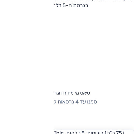
בגרסת ה-5 דלתות.
סיאט מי מחירון וגרסאות
סמנו עד 4 גרסאות להשוואה
החזר חודשי
(75 כ"ס) רובוטית, 5 דלתות, Chic