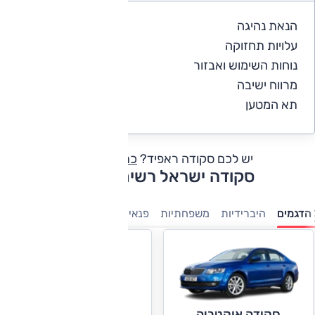
הנאת נהיגה
5
עלויות תחזוקה
4
נוחות השימוש ואבזור
5
מרווח ישיבה
5
תא המטען
5
יש לכם סקודה ראפיד?
כתבו חוות דעת
סקודה ישראל רשימת דגמים
הדגמים
היברידיות
משפחתיות
פנאי-שטח
מנהלים
קטנות
מ
סקודה יטי
סקודה אוקטביה