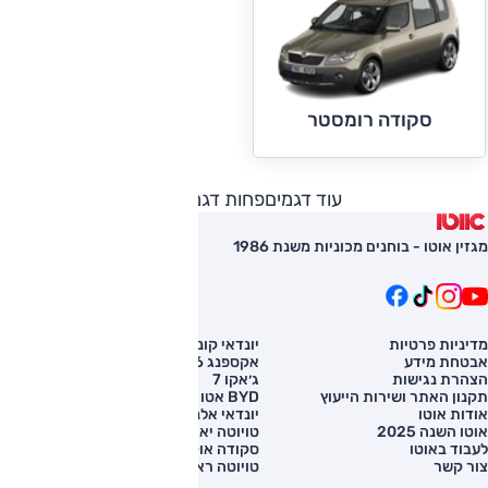
סקודה רומסטר
עוד דגמים
פחות דגמים
מגזין אוטו - בוחנים מכוניות משנת 1986
מדיניות פרטיות
יונדאי קונה
השוואת רכב
אבטחת מידע
אקספנג G6
רכב חדש
הצהרת נגישות
ג׳אקו 7
מחירון רכב
תקנון האתר ושירות הייעוץ
BYD אטו 3
מימון לרכב
אודות אוטו
יונדאי אלנטרה
אוטו השנה 2025
טויוטה יאריס קרוס
לעבוד באוטו
סקודה אוקטביה
צור קשר
טויוטה ראב 4