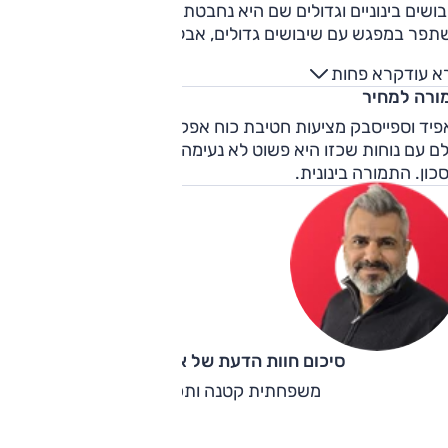
ושים בינוניים וגדולים שם היא נחבטת. כשעולה המהירות המצב
תפר במפגש עם שיבושים גדולים, אבל מורע על שיבושים קטנים.
שי הדרך השונים מורגשים, אבל לא באופן חריג לקבוצה. התנהגו
א עוד
קרא פחות
ביש בטוחה וצפויה עם אחיזה גבוהה (במיוחד בגרסה המאובזרת
ורה למחיר
 הצמיגים הרחבים יותר), ויכולות טובות משל חלק מהמתחרות.
למים נשיכה סבירה שנחלשת תחת עומס מתמשך.
פיד וספייסבק מציעות חטיבת כוח אפקטיבית מאוד ותא מטען ענק
ם עם נוחות שכזו היא פשוט לא נעימה, ותא הנוסעים משדר
כון. התמורה בינונית.
סיכום חוות הדעת של אוהד אלגוב
משפחתית קטנה ותכליתית.