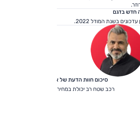
בילים את הרכב בתוואי כזה, ומונעים ממנו להצטיין. עם זאת,
זר.
צמיגי A/T והגבהה (חוקית, ניתנת כיום לביצוע), ישפרו את היכולת ו
 חדש בדגם
עט.
 עדכונים בשנת המודל 2022.
סיכום חוות הדעת של אוהד אלגוב
רכב שטח רב יכולת במחיר של רכב פנאי.