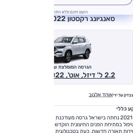
היעוץ חינם וללא התחייבות
סאנגיונג רקסטון 2022 חוות דעת
הגרסה המומלצת של אוטו
2.2 ל' דיזל, אוט', EX, 4x4 2022
אוהד אלגוב
נבדק על ידי
ע כללי
ב-2021 נחתה בישראל גרסה מעודכנת של סאנגיונג רקסטון. עיקר
יפול במתיחת הפנים החיצונית הוקדש לחזית, עם פרצוף אגרסיבי
ויחידות תאורה חדשות, כעת בטכנולוגית לד. מנוע הטורבו-דיזל 2.2