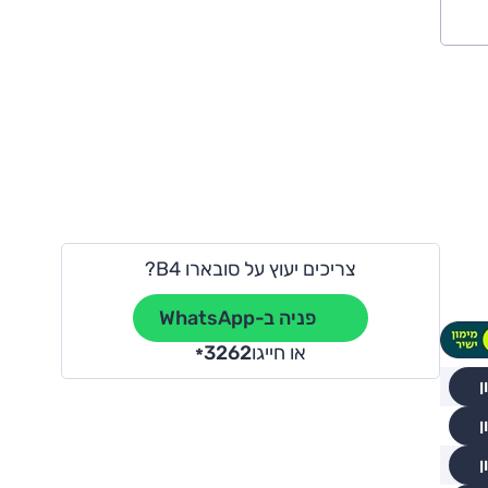
צריכים יעוץ על סובארו B4?
פניה ב-WhatsApp
או חייגו
3262
*
ן
ן
ן