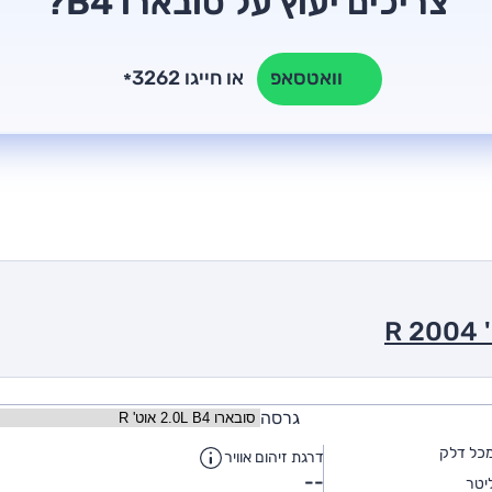
צריכים יעוץ על סובארו B4?
או חייגו 3262
וואטסאפ
*
גרסה
כל דלק
דרגת זיהום אוויר
--
יטר