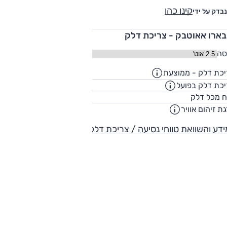
קינן כהן
נבדק על ידי
בארו אאוטבק - צריכת דלק
סה
כת דלק - ממוצעת
11.1
ק"מ/ליט
כת דלק בפועל
8.4
ק"מ/ליט
64
ח מכל דלק
ליט
ת זיהום אוויר
-
דע והשוואת טווחי נסיעה / צריכת דלק