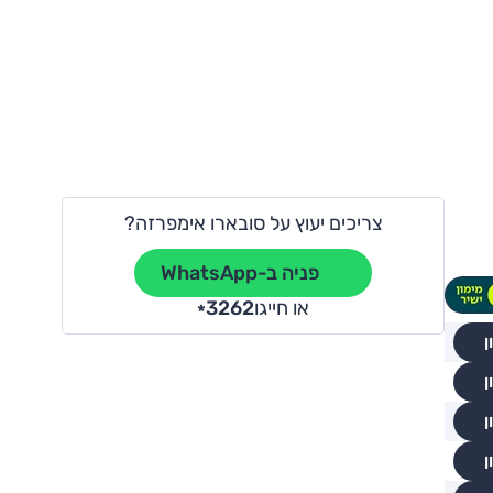
צריכים יעוץ על סובארו אימפרזה?
פניה ב-WhatsApp
או חייגו
3262
*
ן
ן
ן
ן