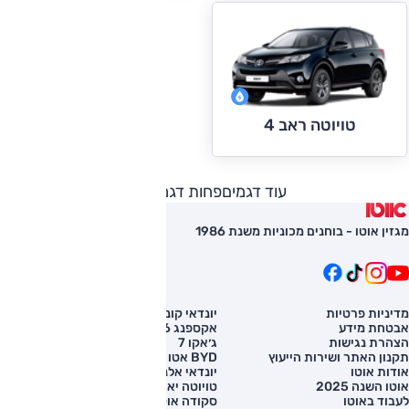
טויוטה ראב 4
עוד דגמים
פחות דגמים
מגזין אוטו - בוחנים מכוניות משנת 1986
מדיניות פרטיות
יונדאי קונה
השוואת רכב
אבטחת מידע
אקספנג G6
רכב חדש
הצהרת נגישות
ג׳אקו 7
מחירון רכב
תקנון האתר ושירות הייעוץ
BYD אטו 3
מימון לרכב
אודות אוטו
יונדאי אלנטרה
אוטו השנה 2025
טויוטה יאריס קרוס
לעבוד באוטו
סקודה אוקטביה