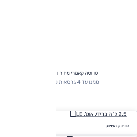
טויוטה קאמרי מחירון וגרסאות
סמנו עד 4 גרסאות להשוואה
החזר חודשי
2.5 ל' היברידי, אוט', LE
לקבלת הצעת
הופסק השיווק
מימון