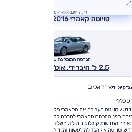
היעוץ חינם וללא התחייבות
טויוטה קאמרי 2016 חוות דעת
הגרסה המומלצת של אוטו
2.5 ל' היברידי, אוט', LE 2016
אוהד אלגוב
נבדק על ידי
ע כללי
ב-2014 טויוטה העבירה את הקאמרי מקצה שיפורים מקיף. במהלך
יחת הפנים זכתה הקאמרי לסבכה קדמית אגרסיבית יותר, ויחידו
אורה החדשות קיבלו נורות לד. השלדה חוזקה, המתלים כוילו
מחדש וטויוטה אף הגדילה לעשות והגדילה את רוחב הסרנים ב-10