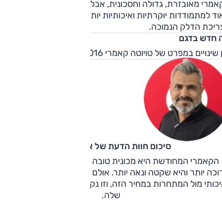
אמרי מאובזרת, גדולה וחסכונית, אבל המחיר מציב אותה קרוב
ד למתמודדות יוקרתיות ואיכותיות יותר. היתרון העיקרי שלה הוא
ריכת הדלק הנמוכה.
 חדש בדגם
שינויים במפרט של טויוטה קאמרי 2016 ביחס לשנתון הקודם.
סיכום חוות הדעת של אוהד אלגוב
הקאמרי המחודשת היא מכונית טובה מבעבר - רשימת האבזור
וכה יותר והיא שקטה ונאה יותר. אולם תא הנוסעים עדיין לא מספי
כותי מול המתחרות במחיר הזה, וזו נקודת התורפה הגדולה ביות
שלה.