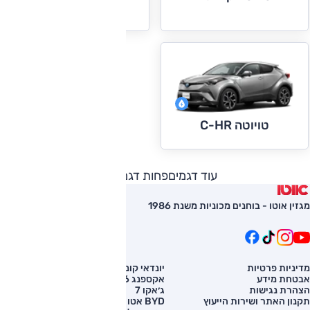
טויוטה ראב 4
טויוטה C-HR
עוד דגמים
פחות דגמים
מגזין אוטו - בוחנים מכוניות משנת 1986
מדיניות פרטיות
יונדאי קונה
השוואת רכב
אבטחת מידע
אקספנג G6
רכב חדש
הצהרת נגישות
ג׳אקו 7
מחירון רכב
תקנון האתר ושירות הייעוץ
BYD אטו 3
מימון לרכב