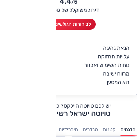
4.4
/5
דירוג משוקלל של גולשי אוטו
לביקורות הגולשים (8)
הנאת נהיגה
4.8
עלויות תחזוקה
3.8
נוחות השימוש ואבזור
4.6
מרווח ישיבה
4.5
תא המטען
4.6
יש לכם טויוטה היילקס?
כתבו חוות דעת
טויוטה ישראל רשימת דגמים
הדגמים
קטנות
טנדרים
היברידיות
פנאי-שטח
7 מושבים
מס