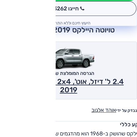
חייגו 3262
*
היעוץ חינם וללא התחייבות
טויוטה היילקס 2019 חוות דעת
הגרסה המומלצת של אוטו
2.4 ל' דיזל, אוט', Active Plus, 2x4
2019
אוהד אלגוב
נבדק על ידי
ע כללי
היילקס שהושק ב-1968 הוא מהדגמים שעשו את טויוטה (יחד עם