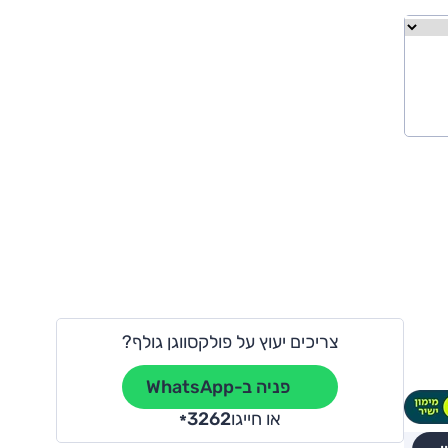
צריכים יעוץ על פולקסווגן גולף?
פניה ב-WhatsApp
או חייגו
3262
*