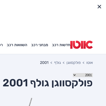
פריט מהיר
חדשות רכב
מבחני רכב
השוואות רכב
רכ
אוטו
פולקסווגן
גולף
2001
פולקסווגן גולף 2001 יד שניה