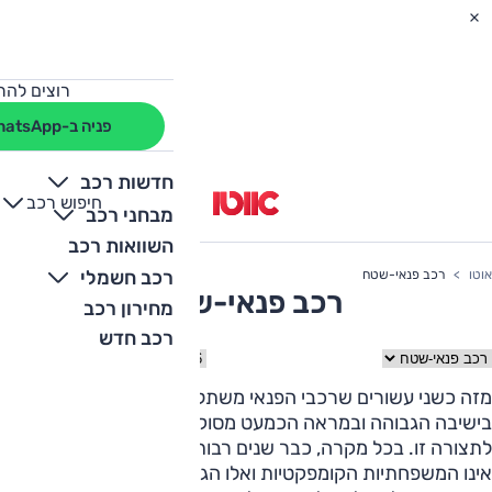
רוצים להת
פניה ב-WhatsApp
חדשות רכב
חיפוש רכב
+
-
מבחני רכב
השוואות רכב
רכב חשמלי
אוטו
רכב פנאי-שטח
רכב פנאי-שטח
מחירון רכב
רכב חדש
חר קטגוריה
בחר שנה
מזה כשני עשורים שרכבי הפנאי משתלטים על השוק. משהו
בישיבה הגבוהה ובמראה הכמעט מסוקס, מושך את האדם
לתצורה זו. בכל מקרה, כבר שנים רבות שהסגמנט הנמכר ביותר
אינו המשפחתיות הקומפקטיות ואלו הגדולות יותר, כמעט ונעלמו.