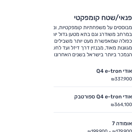
פנאי/שטח קומפקטי
מבוססים על משפחתיות קומפקטיות, ומציעים עוד גובה שמתבטא
במרחב משודרג וגם בתא מטען גדול יותר. לחלק מהכלים הנעה
כפולה שמאפשרת מעט יותר משבילים כבושים ויחידות הכוח
מגוונות מאוד, מבנזין דרך דיזל ועד לחשמלי מלא. זה הסגמנט
הנמכר ביותר בישראל בשנים האחרונות
אודי Q4 e-tron
337,900
₪
אודי Q4 e-tron ספורטבק
364,100
₪
אומודה 7
199,900
-
179,900
₪
₪