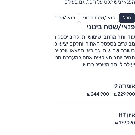
הפנאי משתלט על הכל, גם בעולם
הכל
פנאי/שטח בינוני
פנאי/שטח גדול
פנאי/שטח קטן
פ
פנאי/שטח בינוני
עוד יותר מרחב ושימושיות, לרוב יספק מקום מחיה ראוי לשלושה
מבוגרים בספסל האחורי וחלקם יציעו גם צמד מושבים נוסף
בשורה שלישית. גם כאן תמצאו שלל יחידות כוח מגוונות וגם כאן
תהיה יותר מאופציה אחת למערכת הנעה כפולה שתהיה גם
יעילה ליותר משביל כבוש
אומודה 9
244,900
-
229,900
₪
₪
איון HT
179,990
₪