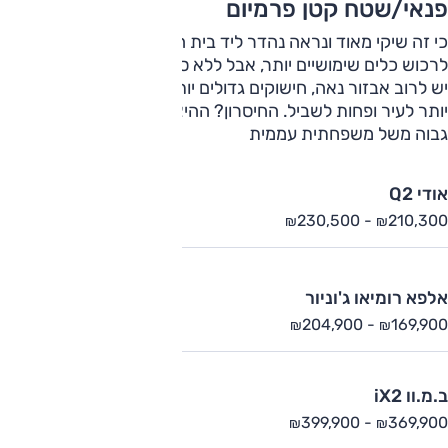
פנאי/שטח קטן פרמיום
כי זה שיקי מאוד ונראה נהדר ליד בית הקפה. במחיר הזה ניתן
לרכוש כלים שימושיים יותר, אבל ללא סמל הסטטוס שבחזית. כאן
יש לרוב אבזור נאה, חישוקים גדולים יותר וצמיגים שמתאימים
יותר לעיר ופחות לשביל. החיסרון? ההיצע נמוך יחסית והמחיר
גבוה משל משפחתית עממית
אודי Q2
230,500
-
210,300
₪
₪
אלפא רומיאו ג'וניור
204,900
-
169,900
₪
₪
ב.מ.וו iX2
399,900
-
369,900
₪
₪