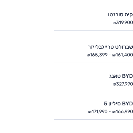
קיה סורנטו
319,900
₪
שברולט טריילבלייזר
165,399
-
161,400
₪
₪
BYD טאנג
327,990
₪
BYD סיליון 5
171,990
-
166,990
₪
₪