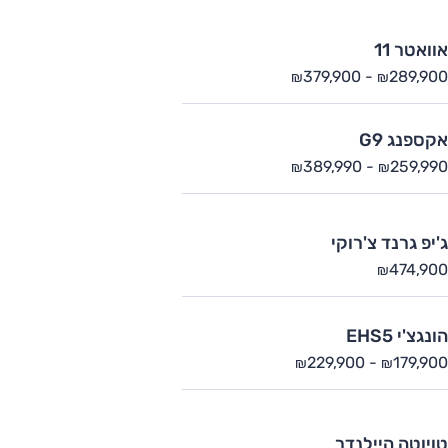
אוואטר 11
379,900
-
289,900
₪
₪
אקספנג G9
389,990
-
259,990
₪
₪
ג'יפ גרנד צ'רוקי
474,900
₪
הונגצ'י EHS5
229,900
-
179,900
₪
₪
טויוטה היילנדר