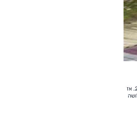
רנו מגאן RS CUP החזיקה בשיא ההקפה למכוניות הנעה קדמית בנורבורגרינג (8:07.97 דק') במשך שלוש שנים, עד 2014. אז
חרי שלושה