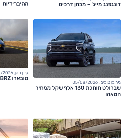
ההיברידיות
דונגפנג מייג' – מבחן דרכים
קינן כהן, 05/08/2026
סובארו BRZ – מבחן דרכים (tS)
ניר בן טובים , 05/08/2026
שברולט חותכת 130 אלף שקל ממחיר
הטאהו