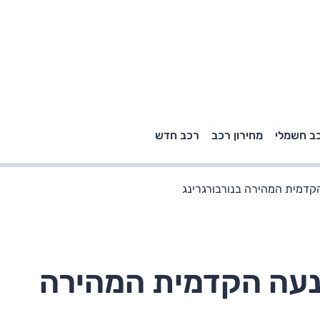
טויוטה ראב 4, קיה
ב חשמלי
מחירון רכב
רכב חדש
רכבי הסלב
ספורטאז' לונג ויונדאי
"הצל"
טוסון לונג ראש בראש: על
הנייר ועל הכביש
קדמית המהירה בנורבורגרינג
נעה הקדמית המהירה