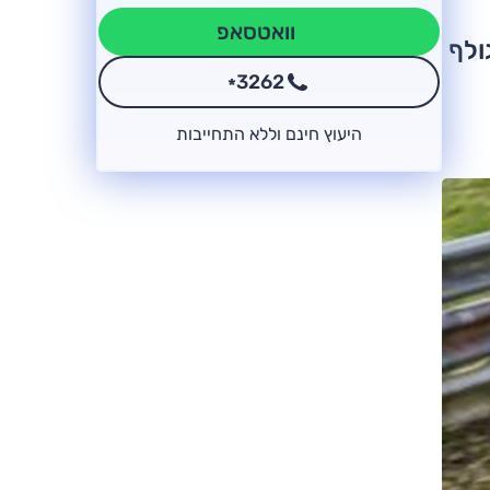
וואטסאפ
יוויק טייפ R. הכירו: גולף
3262
*
היעוץ חינם וללא התחייבות