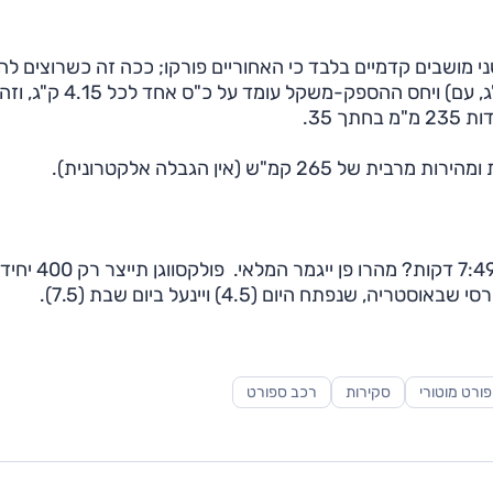
סה זו שני מושבים קדמיים בלבד כי האחוריים פורקו; ככה זה כשרוצים ל
משקל. התוצאה אגב, 1285 ק"ג ללא נהג וציוד (1360 ק"ג, עם) ויחס ההספק-משקל
ורט מוטורי
סקירות
רכב ספורט