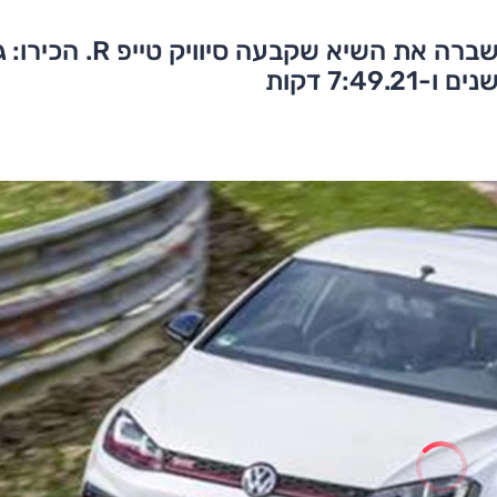
יש לה 310 כ"ס, תיבה ידנית – ותוצאה ששברה את השיא שקבעה ס