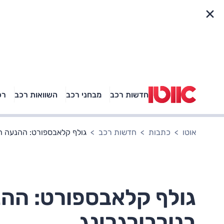
פריט מהיר
חדשות רכב
מבחני רכב
השוואות רכב
רכ
באיזה רכב פנאי נוסעת
אגם בוחבוט?
אוטו
כתבות
חדשות רכב
גולף קלאבספורט: ההנעה ה
גולף קלאבספורט: הה
בנורבורגרינג