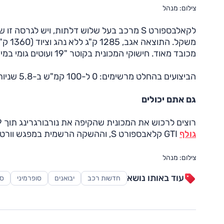
צילום: מנהל
לקאלבספורט S מרכב בעל שלוש דלתות, ויש לגר
מכובד מאוד. חישוקי המכונית בקוטר "19 ועוטים גומי במידות 235 מ"מ בחתך 35.
הביצועים בהחלט מרשימים: 0 ל-100 קמ"ש ב-5.8 שניות ומהירות מרבית של 265 קמ"ש (אין הגבלה אלקטרונית).
גם אתם יכולים
רוצים לרכוש את המכונית שהקיפה את נורבורגרינג תוך 7:49 דקות? מהרו פן ייגמר המלאי. פולקסווגן תייצר רק 400 יחידות של
גולף
GTI קלאבספורט S, וההשקה הרשמית במפגש וורטרסי שבאוסטריה, שנפתח היום (4.5) ויינעל ביום שבת (7.5).
צילום: מנהל
עוד באותו נושא
חדשות רכב
יבואנים
סופרמיני
ספ