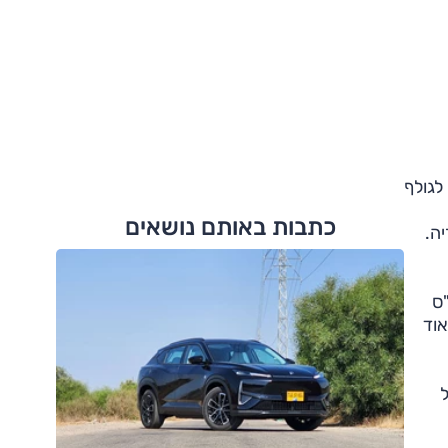
ורט לגולף
כתבות באותם נושאים
טריה.
2.0 ל', מגדש); במקום 220 כ"ס ב-GTI התקנית או 265 כ"ס
 ברצועה מאוד
ר של