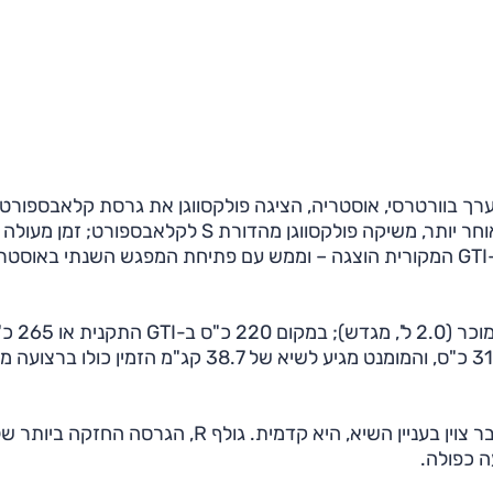
לא מפתיע. לפני כשנה, במפגש 'חובבי ה-GTI' שנערך בוורטרסי, אוסטריה, הציגה פולקסווגן את גרסת קלאבספ
GTI – מחווה למקורית ההיא משנת 1976. עכשיו, שנה מאוחר יותר, משיקה פולקסווגן מהדורת S לקלאבספורט; זמן מעולה
לשבור את השיא הנחשק: בדיוק ארבעים שנה לאחר שה-GTI המקורית הוצגה – וממש עם פתיחת המפגש השנתי באוס
גרסת קלאבספורט S מפיקה יותר סוסים ממנוע ה-GTI המוכר (
בקלאבספורט – ההספק של ה-S עומד על לא פחות מ-310 כ"ס, והמומנט מגיע לשיא של 38.7 קג"מ הזמין כולו
המנוע משודך לתיבת ידנית עם שישה הילוכים וההנעה, כבר צוין בעניין השיא, היא קדמית. גולף R, הגרסה החזקה ביות