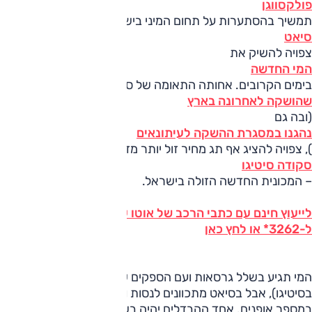
פולקסווגן
תמשיך בהסתערות על תחום המיני בישראל, כאשר חטיבת
סיאט
צפויה להשיק את
המי החדשה
בימים הקרובים. אחותה התאומה של סקודה סיטיגו
שהושקה לאחרונה בארץ
(ובה גם
נהגנו במסגרת ההשקה לעיתונאים
), צפויה להציג אף תג מחיר זול יותר מזה של
סקודה סיטיגו
– המכונית החדשה הזולה בישראל.
לייעוץ חינם עם כתבי הרכב של אוטו על כל דגמי סיאט חייג
ל-3262* או לחץ כאן
המי תגיע בשלל גרסאות ועם הספקים של 60 ו-75 כ"ס (כמו
בסיטיגו), אבל בסיאט מתכוונים לנסות ולבדל את עצמם מסקודה
במספר אופנים. אחד ההבדלים יהיה בשימת דגש מיוחד על גרסת