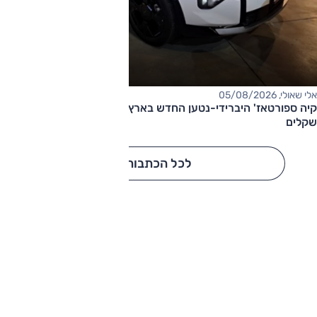
אלי שאולי, 05/08/2026
קיה ספורטאז' היברידי-נטען החדש בארץ – המחיר החל מ-220,000
שקלים
לכל הכתבות