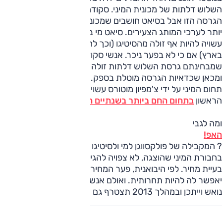
השלוש דלתות של מכונית המיני. סקודה אינם מביאים את
הגרסה הזו אבל בסיאט חושבים שמכונית שכזו יכולה להתאים
יותר לערכי המותג הצעירים. סיאט מי בגרסת השלוש דלתות
עשויה להיות אף זולה מהסיטיגו (וכך להיות מכונית המיני הזולה
בארץ) אם כי לא בפער ניכר. אנשי סקודה טענו בהשקת הסיטיגו
שמבחינתם גרסת השלוש דלתות זולה ב-1,000 שקלים בלבד
ומכאן שכדאיות הגרסה מוטלת בספק. כך או כך, האיגוף של
תחום המיני על ידי צ'מפיון מוטורס עשוי להביא אותם למקום
הראשון
בתחום החם ביותר בשנתיים האחרונות
.
ומה לגבי
האפ!
? המקבילה של פולקסווגן למי ולסיטיגו והמכונית הראשונה
בחבורת המיני שהוצגה, לא צפויה להגיע ארצה בקרוב בגלל
בעיית מחיר. לפי היבואנית, פער המחיר לעומת אחיותיה לא
יאפשר לה להיות תחרותית. ואולם אנשי פולקסווגן עדיין לא אמרו
נואש וייתכן ובמהלך 2013 תצטרף גם האפ! למבחר של המותג.