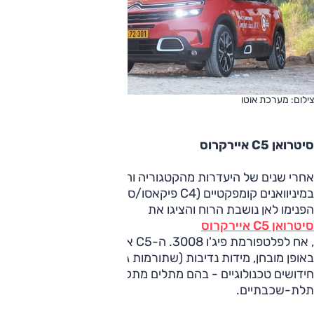
צילום: מערכת אוטו
סיטרואן C5 איירקרוס
אחרי שנים של היעדרות מהקטגוריה והתמקדות בעיקר
במיניוואנים קומפקטיים (C4 פיקאסו/ספייסטורר), הצרפתים
הפנימו לאן נושבת הרוח והציגו את
סיטרואן C5 איירקרוס
, אח לפלטפורמת פיג'ו 3008. ה-C5 איירקרוס מציע עיצוב שונה
באופן מובחן, מידות נדיבות (שתורמות גם למרווח מרשים) וכמה
חידושים טכנולוגיים - בהם מתלים מתקדמים ומושבים
תלת-שכבתיים.