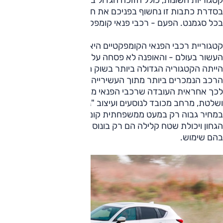
קטגוריות השונות, כולל הזוכה הגדול בתואר "אוטו השנה 2020".
בסדרת כתבות זו נחשוף בפניכם את חמשת המועמדים הסופיים
בכל סגמנט. הפעם - רכבי פנאי קומפקטיים.
קטגוריית רכבי הפנאי הקומפקטיים היא אחת הצומחות ביותר של
העשור בעולם - והאופנה לא פסחה על ישראל. אשתקד למשל זו
הייתה הקטגוריה הגדולה ביותר בשוק המקומי ומחצית מכלי
הרכב הנמכרים ביותר מתוך העשירייה המובילה הגיעו ממנה.
לכך אחראית העובדה שרכבי הפנאי מציעים ישיבה גבוהה
ושלטת, מרחב מכובד לנוסעים ועיצוב "נכון" לתקופה - כל זאת
במחיר גבוה רק במעט ממשפחתית קומפקטית רגילה. מרווח
הגחון ויכולת שטח קלילה הם רק בונוס שרוב הלקוחות לא עושה
בהם שימוש.