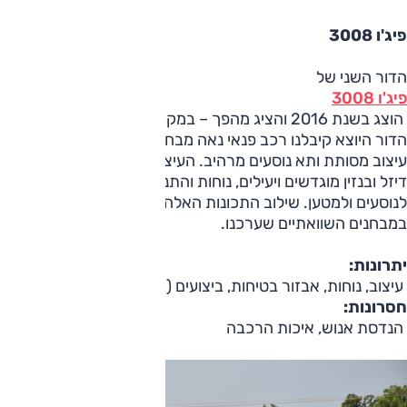
פיג'ו 3008
הדור השני של
פיג'ו 3008
הוצג בשנת 2016 והציג מהפך – במקום המראה המיניוואני של
הדור היוצא קיבלנו רכב פנאי נאה מבחוץ ומרשים מבפנים, בזכות
עיצוב מסותת ותא נוסעים מרהיב. העיצוב מגובה במגוון מנועי
דיזל ובנזין מוגדשים ויעילים, נוחות והתנהגות טובים ומרחב ראוי
לנוסעים ולמטען. שילוב התכונות האלה הפך אותו למנצח סדרתי
במבחנים השוואתיים שערכנו.
יתרונות:
עיצוב, נוחות, אבזור בטיחות, ביצועים (בנזין), חסכון (דיזל)
חסרונות:
הנדסת אנוש, איכות הרכבה