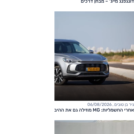
דונגפנג מייג' – מבחן דרכים
ניר בן טובים , 06/08/2026
אחרי החשמליות: MG מוזילה גם את ההיברידיות