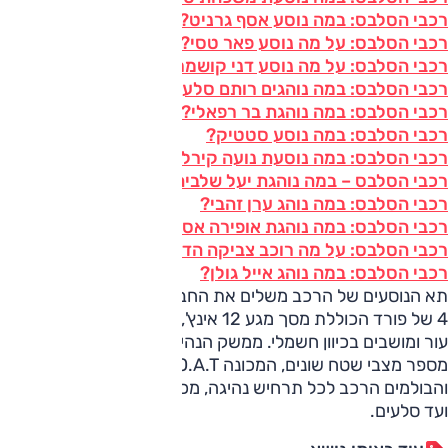
רכבי הסלבס: במה נוסע אסף גרניט?
רכבי הסלבס: על מה נוסע פאר טסי?
רכבי הסלבס: על מה נוסע דני קושמרו?
רכבי הסלבס: במה נוהגים רותם סלע וליאור רז?
רכבי הסלבס: במה נוהגת בר רפאלי?
רכבי הסלבס: במה נוסע סטטיק?
רכבי הסלבס: במה נוסעת נועה קירל?
רכבי הסלבס – במה נוהגת יעל שלביה?
רכבי הסלבס: במה נוהג ערן זהבי?
רכבי הסלבס: במה נוהגת אופירה אסייג?
רכבי הסלבס: על מה רוכב צביקה הדר?
רכבי הסלבס: במה נוהג אייל גולן?
תא הנוסעים של הרכב משלים את החבילה עם מערכת ה-Sync
4 של פורד הכוללת מסך מגע 12 אינץ', מצלמות היקפיות, ריפודי
עור ומושבים בכיוון חשמלי. ממשק הנהיגה מאפשר בחירה בין
מספר מצבי שטח שונים, המכונה G.O.A.T, מתאים את תגובות
והבולמים הרכב לכל תרחיש נהיגה, מכביש, שבילים, בוץ, חולות
ועד סלעים.