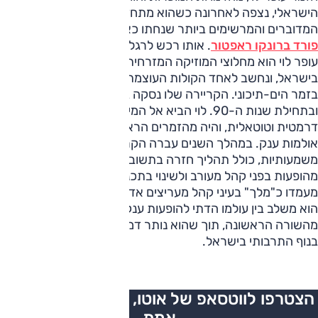
הישראלי, נצפה לאחרונה כשהוא מתחדש באחד מכלי הרכב
המדוברים והמרשימים ביותר שנחתו כאן בשנים האחרונות -
פורד ברונקו ראפטור
. אותו רכש לרגל יום הולדתו ה-62.
עופר לוי הוא מחלוצי המוזיקה המזרחית בז'אנר הטורקי-ערבי
בישראל, ונחשב לאחד הקולות העוצמתיים והמשפיעים ביותר
בזמר הים-תיכוני. הקריירה שלו נסקה בסוף שנות ה-80
ובתחילת שנות ה-90. לוי הביא אל המיינסטרים הישראלי הגשה
דרמטית וטוטאלית, והיה מהזמרים הראשונים בז'אנר שמילאו
אולמות ענק. במהלך השנים עברה הקריירה שלו תהפוכות
משמעותיות, כולל תהליך חזרה בתשובה שהוביל להפסקה זמנית
מהופעות בפני קהל מעורב ולשינוי בתכני שיריו, אך הוא שמר על
מעמדו כ"מלך" בעיני קהל מעריצים אדוק. בעשורים האחרונים
הוא משלב בין עולמו הדתי להופעות ענק ומשתף פעולה עם אמנים
מהשורה הראשונה, תוך שהוא נותר דמות כריזמטית וייחודית
בנוף התרבותי בישראל
.
הצטרפו לווטסאפ של אוטו, כל העדכונים בזמן