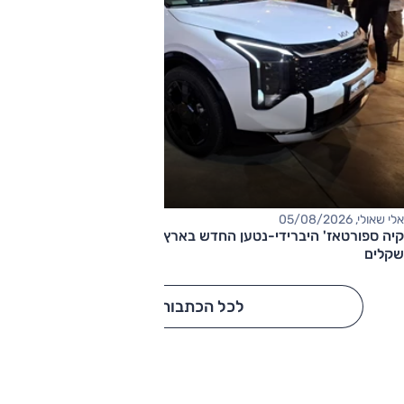
אלי שאולי, 05/08/2026
קיה ספורטאז' היברידי-נטען החדש בארץ – המחיר החל מ-220,000
שקלים
לכל הכתבות