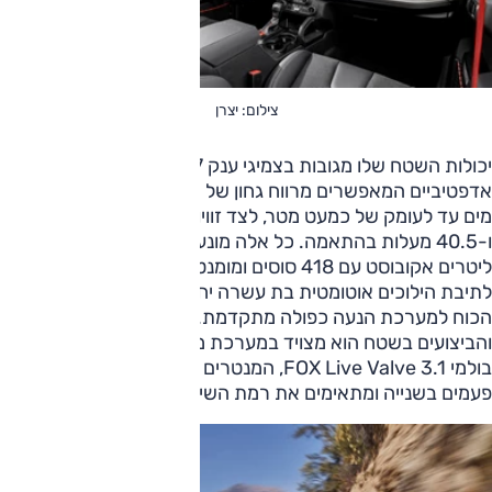
צילום: יצרן
יכולות השטח שלו מגובות בצמיגי ענק 37 אינץ' ובבולמי פוקס
אדפטיביים המאפשרים מרווח גחון של 33 ס"מ ויכולת צליחת
מים עד לעומק של כמעט מטר, לצד זוויות גישה ונטישה של 47.2
ו-40.5 מעלות בהתאמה. כל אלה מונעים על ידי 6V בנפח 3.0
ליטרים אקובוסט עם 418 סוסים ומומנט של 59.4 קג"מ, שמשודך
לתיבת הילוכים אוטומטית בת עשרה יחסי העברה, המעבירה את
הכוח למערכת הנעה כפולה מתקדמת. לטובת העבירות
והביצועים בשטח הוא מצויד במערכת מתלים מחוזקת הכוללת
בולמי FOX Live Valve 3.1, המנטרים את תנאי הדרך מאות
פעמים בשנייה ומתאימים את רמת השיכוך בזמן אמת.