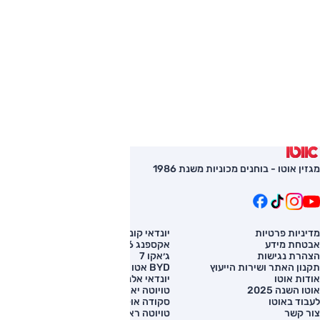
מגזין אוטו - בוחנים מכוניות משנת 1986
מדיניות פרטיות
יונדאי קונה
השוואת רכב
אבטחת מידע
אקספנג G6
רכב חדש
הצהרת נגישות
ג׳אקו 7
מחירון רכב
תקנון האתר ושירות הייעוץ
BYD אטו 3
מימון לרכב
אודות אוטו
יונדאי אלנטרה
אוטו השנה 2025
טויוטה יאריס קרוס
לעבוד באוטו
סקודה אוקטביה
צור קשר
טויוטה ראב 4