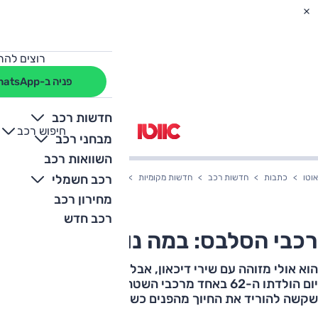
רוצים להת
פניה ב-WhatsApp
חדשות רכב
חיפוש רכב
+
-
מבחני רכב
השוואות רכב
רכב חשמלי
אוטו
כתבות
חדשות רכב
חדשות מקומיות
רכבי הסלבס: במה נוסע עופר לוי?
מחירון רכב
רכב חדש
רכבי הסלבס: במה נוסע עופר לוי?
הוא אולי מזוהה עם שירי דיכאון, אבל עופר לוי התחדש לרגל
יום הולדתו ה-62 באחד מרכבי השטח הטובים בישראל, כזה
שקשה להוריד את החיוך מהפנים כשנוסעים בו