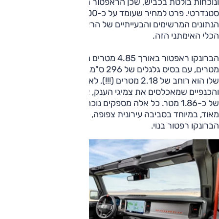
ונוכחות בולטת בכביש, שכן הראפטור רחוק מלהיות רכב פנאי
סטנדרטי. פרט למחיר שעומד על כ-700 אלף שקלים, אחד
הנתונים המרשימים והבעייתיים של הראפטור הוא הממדים של
הכלי האימתני הזה.
הברונקו ראפטור באורך 4.85 מטרים מתנשא לגובה של 1.97
מטרים, עם בסיס גלגלים של 296 ס"מ. אבל הנתון החריג באמת
שלו הוא רוחב של 2.18 מטרים (!!!), לא רק בשל בתי הגלגלים
והכנפיים שמאכלסים את צמיגי הענק, אלא מפשק סרנים רחב
של כ-1.86 מטר. כל אלה מספקים נוכחות שלעיתים מוגזמת
מאוד, במיוחד בסביבה עירונית צפופה, אך לא בשביל הזה
הברונקו רפטור בנוי.