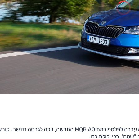
, מכונית הסופרמיני האחרונה בקונצרן פולקסווגן שעוד לא עברה לפלטפורמת MQB A0 החדשה, זוכה לגרסה