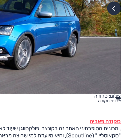
צילום: סקודה
צילום: סקודה
סקודה פאביה
"סקאוטליין" (Scoutline), והיא מיועדת למי שרוצה מראה "שטח", בלי יכולת כזו.