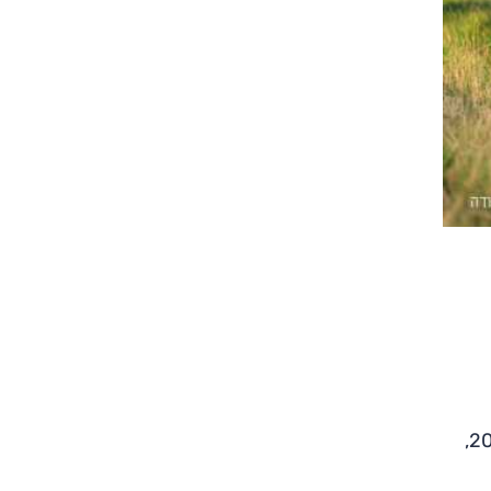
, היא האחרונה מבין הארבע שלא עברה לפלטפורמה המתקדמת יותר של הקונצרן. הפאביה הנוכחית משווקת מאז סוף 2014,