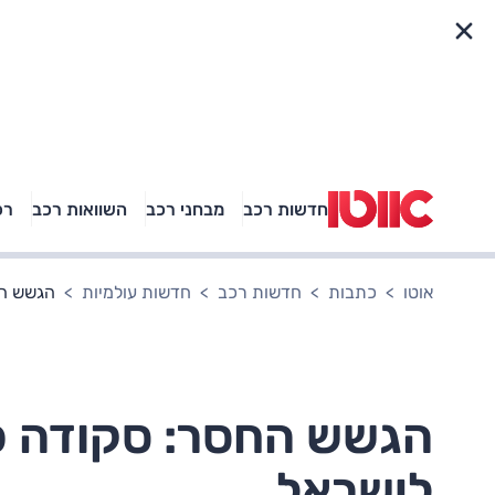
פריט מהיר
חדשות רכב
מבחני רכב
השוואות רכב
רכ
באיזה רכב פנאי נוסעת
אגם בוחבוט?
אוטו
כתבות
חדשות רכב
חדשות עולמיות
הגשש הח
הגשש החסר: סקודה פא
לישראל