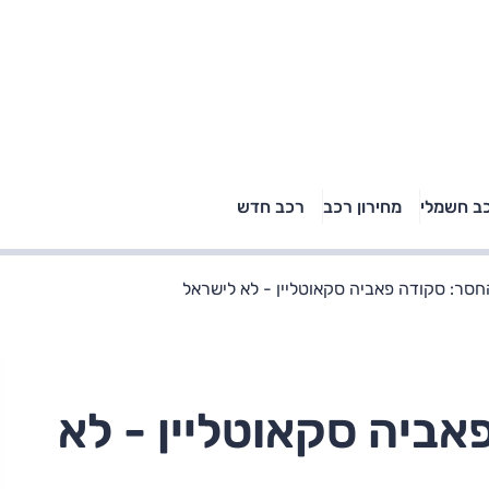
טויוטה ראב 4, קיה
ב חשמלי
מחירון רכב
רכב חדש
רכבי הסלב
ספורטאז' לונג ויונדאי
"הצל"
טוסון לונג ראש בראש: על
הנייר ועל הכביש
סר: סקודה פאביה סקאוטליין - לא לישראל
ביה סקאוטליין - לא