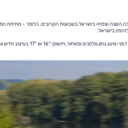
בה השנה וצפויה בישראל בשבועות הקרובים. כלומר - מתיחת הפנ
להזמין בישראל.
אז מה אנחנו מפספסים? בעיקר איפור "שטח" קל, שכולל דמוי-מיגון גחון מלפנים ומאחור, חישוקי "16 או "17