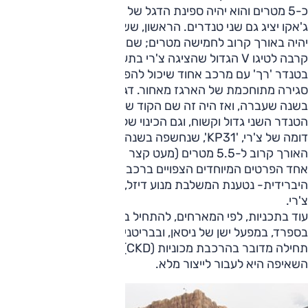
כ-5 מטרים והוא יהיה ספינת הדגל של המותג.
ג'אקו יציג גם שני טנדרים. הראשון, ששם הקוד שלו הוא 'T1TP',
יהיה באורך קרוב לחמישה מטרים; שם הקוד הזה מלמד על
קרבה לטיגו V הגדול שהציגה צ'רי בתערוכת בייג'ינג. מדובר
בטנדר 'רך' עם מרכב אחוד שיכול להפוך לרכב פנאי באמצעות
סגירה מתוחכמת של הארגז מאחור. דגם זה נחשף כרכב תצוגה
בשנה שעברה, ואז היה זה שם הקוד שלו.
הטנדר השני גדול וקשוח, וגם הכינוי שלו מוכר ממכונית תצוגה
דומה של צ'רי, 'KP31', שנחשפה בשנה שעברה עם הפנים לייצור.
האורך קרוב ל-5.5 מטרים (מעט קצר מרכב התצוגה המדובר).
אחד הפרטים המיוחדים הצפויים ברכב זה היא חטיבת כוח
היברידית- נטענת המשלבת מנוע דיזל, כך לפחות ברכב של
צ'רי.
עוד בתכניות, לפי המארחים, להתחיל בקרוב בייצור באירופה:
בספרד, במפעל ישן של ניסאן, ובבריטניה, במפעל של לנד רובר.
תחילה מדובר בהרכבת מכוניות (CKD) אך בשנים שאחרי
השאיפה היא לעבור לייצור מלא.