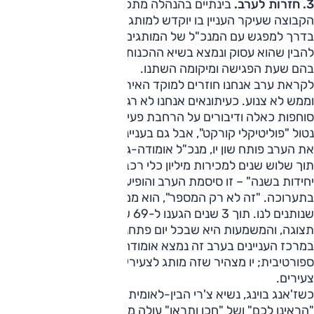
3. חזרות לערב.
בינתיים בהנהלה מתכוננים לערב החגיגי של
הקבוצה שעיקר העניין בו יוקדש למותג(י) אומודה-ג'אקו. אנחנו
בדרך למפגש עם המנכ"ל של המותגים המתפתחים. אפשר
להבין שהוא עסוק ונמצא בשיא ההכנות רק בשל מספר הפעמים
בהם שעת הפגישה ומיקומה השתנו.
לקראת ערב אנחנו חוזרים למוקד האירוע, מפגן כוח מאוד מוקצן
וממש לא צנוע. כעיתונאים אנחנו לא רגילים לשמוע הצהרות
סוחפות כאלה ודיבורים על הרחבת פעילות הנעשים באופן כה
נטול "פוליטיקלי קורקט", אבל גם בעניינים כאלה, בסין זה אחרת.
את הערב פותח שון יו, מנכ"ל אומודה-ג'אקו, המציין כי "הגענו
תוך שלוש שנים למכירות מיליון כלי רכב, והיעד הבא הוא מיליון
יחידות בשנה" – זו סיסמת הערב והופיעה גם בעמדת צ'רי
בתערוכה. "זה לא רק המספר", הוא ממשיך, "זה האשראי
שנותנים לנו. תוך 3 שנים הגענו ל-69 שווקים ול-1364 אולמות
תצוגה, והמשמעות היא שבכל יום פתחנו אולם תצוגה חדש".
במרכז העניינים בערב זה נמצא אומודה 4 המוצג בגרסה
ספורטיבית; יו מצהיר שזה מותג לצעירים שמתוכנן על-ידי
צעירים.
כשז'אנג בוינג, נשיא צ'רי הבין-לאומית, עולה לבימה אווירת
"הראינו לכם" ושל "חכו ותראו" עולה מדרגה: "כאשר התחלנו