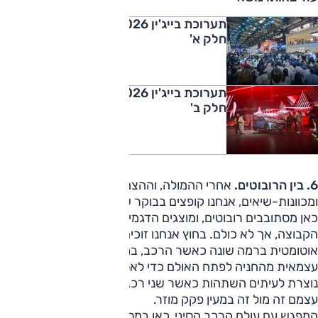
תערוכת בייג'ין 2026: החדשות והחשיפות –
חלק א'
תערוכת בייג'ין 2026: החדשות והחשיפות –
חלק ב'
6. בין הרובוטים.
אחרי ההמולה, וההצהרות חובקות-עולם
ומכוונות-שיאים, אנחנו קופצים בבוקר שאחרי ליום של הדגמות;
כאן מסתובבים רובוטים, ומוצגים הדגמים החדשים של מותגי
הקבוצה, אך לא כולם. בחוץ אנחנו זוכים להדגמות של חניה
אוטומטית ברמה שונה כאשר הרכב, במקרה זה
ג'אקו 7
, מגיע
עצמאית מהחניה לפתח האולם כדי לאסוף אותנו. לאור הצפיפות
נוצרת לעיתים השתהות כאשר שני רכבים אוטונומיים מוצאים
עצמם זה מול זה במעין פקק מוזר.
המפגש עם עולם הרכב הסיני, כאן במסגרת תאגיד צ'רי עם מותג