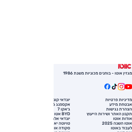
מגזין אוטו - בוחנים מכוניות משנת 1986
מדיניות פרטיות
יונדאי קונה
השוואת רכב
אבטחת מידע
אקספנג G6
רכב חדש
הצהרת נגישות
ג׳אקו 7
מחירון רכב
תקנון האתר ושירות הייעוץ
BYD אטו 3
מימון לרכב
אודות אוטו
יונדאי אלנטרה
אוטו השנה 2025
טויוטה יאריס קרוס
לעבוד באוטו
סקודה אוקטביה