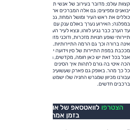
קצוות עולם; מדובר בעירוב של אנשי תקשורת עם סוכנים,
יבואנים ומפיצים; גם אלה המברכים אחרים, במקרים אחדים
כוללים את ראש העיר ומושל המחוז, גם בעלי תפקידים בכירים
במפלגה; האירוע נערך באולם ענק עם במה כבירה.
עד הערב כבר נגיע לווהו, ונצא לעיר העתיקה, סוג של מתחם
תיירותי שופע חנויות מזכרות, ודוכני מזון. ה"עתיקות" של המתחם
אינה ברורה וכך גם הרמה התיירותיות. הרי ווהו אינה בדיוק
מככבת במפת התיירות של סין וידועה יותר כעיר של קבוצת צ'רי.
אבל בכל זאת יש כאן חומה, מקדשים, נהר ומסעדה שהשירות
הכה איטי בה גורם לתהות איך הסינים מצליחים לפתח מכוניות
כל כך מהר. באופק גם פארק שעשועים, שיהיה לאתר חשוב
עבורנו מכיוון שמגרש החניה שלו ישמש בהמשך להדגמות נהיגה
ברכבים חדשים.
הצטרפו
לוואטסאפ של אוטו, כל העדכונים
בזמן אמת