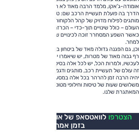
אומודה-ג'אקו, מלמד הרבה מאוד לא רק על אלה, אלא גם על
הדרך בה פועלת תעשיית הרכב שם: טכנולוגיה, יצירת עוד ועוד
מותגים לפילוח מדויק של קהל הלקוחות ולהתאמה בכל שווקי
העולם – כולל שינויים תוך-כדי – הכרזה על עוד ועוד דגמים,
כאשר השפע המסחרר זוכה לכינויים שחלקם משתנה מהיום
למחר.
וכן, גם הפגנה גדולה מאד של ביטחון ביחס לעתיד הקרוב, הצבת
רף גבוה מאוד של מטרות, יש שיאמרו יומרניות. עם זאת, ונכון
לעכשיו, ולמרות הכל, יש לכל אלה בסיס מצליח.
זה עולם של תעשיית רכב, מותגים ודגמים המשתנים מהר. לנו
יהיה הרבה זמן להרהר בכל אלה במסע הארוך חזרה, יותר
משלושים שעות של טיסות וחילופי מטוסים עד שננחת במציאות
המאתגרת שלנו.
הצטרפו
לוואטסאפ של אוטו, כל העדכונים
בזמן אמת