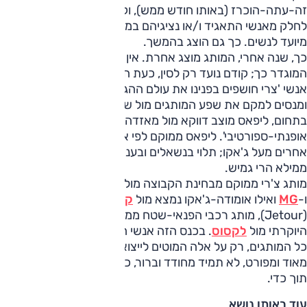
זה-עתה-הוכרז (באותו חודש ממש), וקיומו לא היה ידוע אף
לחלק מאנשי התאגיד ו/או נציגיהם במקומותינו, ליפאס (Lepas),
מיועד לנשים. כך גם הוצג בהמשך.
כך, שנה אחרי, המותג מוצג אחרת. אין מצב ליצוא של מותג
המוגדר כך; קודם נועד רק לסין, כעת הוא מכוון גלובלית. וכאשר
אנשי 'צרי חושפים בפנינו את עולם ההגדרות העכשווי שלהם
ומנסים למקם את שפע המותגים מול שמות וותיקים ומוכרים
בתחום, ליפאס מוצב דווקא מול מאזדה ומוגדר 'מותג של רכב
אופנתי-ספורטיבי'. ליפאס ממוקם לפי אחדים בין צ'רי לג'אקו, לפי
אחרים מעל ג'אקו; תלוי בנשאלים ובעניין שלהם בעסק, והכל
ממילא הרי גמיש.
מותג צ'רי ממוקם מבחינת הקבוצה מול יונדאי,
טויוטה
,
פולקסווגן
ו-
MG
ואילו אומודה-ג'אקו נמצא מול
קיה
ו-
BYD
. ג'יטור
(Jetour), מותג רכבי הפנאי-שטח ממוקם מול
ג'יפ
ואילו אקסיד
היוקרתי מול
לקסוס
. בכנס הזה אנשי התאגיד אינם מדברים על
כל המותגים, רק על אלה המוטים לייצוא, ובכל מקרה המידע רב
מאוד ומפורט, לא תמיד מחודד וברור, כאמור לפעמים משתנה
תוך כדי.
עוד באותו נושא