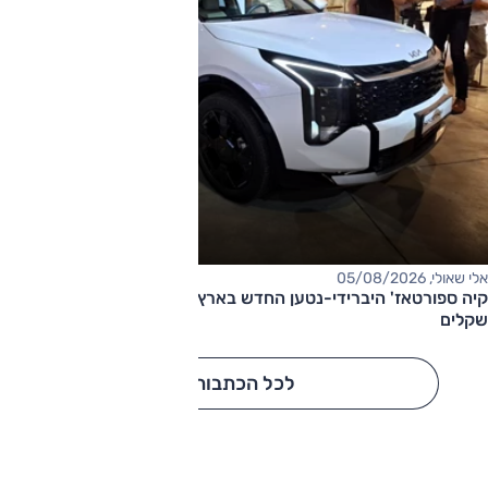
אלי שאולי, 05/08/2026
קיה ספורטאז' היברידי-נטען החדש בארץ – המחיר החל מ-220,000
שקלים
לכל הכתבות