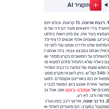
תקציר AI
1. רכבת ארוכה.
15 קרונות, וכולם יתמלאו מיד באורחים של
תאגיד צ'רי היוצאים מעיר הבירה של סין לכיוון המטה של
צ'רי
הנמצא בעיר ווהו. עם מתן האות בתחנת הרכבת המרכזית של
בייג'ינג שועטים אלפי אנשים לרציף ולקרונות, ולא, אני לא מגזים.
המלווים שלנו תדרכו אותנו עוד לפני פתיחת שערים שנזדרז,
כאילו אנחנו במבצע צבאי. בזה אנחנו דווקא חזקים ומצליחים
להשתלט על המושבים בקרון מספר שלוש. בקרונות האחרים יש
גם כאלה שלא התמזל מזלם למצוא מושב. כעת נותרו בסך הכל
כחמש שעות של נסיעה ברכבת המהירה שמגיעה לפרקים
ל-348 קמ"ש. ניתן לשכוח מקרון מסעדה מהודר, או תאים
מפוארים כמו באוריינט אקספרס. למעשה אפילו למתוח רגליים אי
אפשר אחרת אפגע בזוג המאוד לבבי שיושב ממולי. הם ממרוקו,
סוכנים של
אומודה
-
ג'אקו
שם, אבל גם של קבוצת פולקסווגן,
פורשה ורנו. לא רע.
2. כל כך שונה.
אירועי רכב בסין נערכים באופן שונה ממה
שמקובל במערב: הם מיועדים לאלפי אורחים, ואלה הגיעו מכל