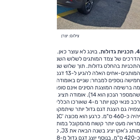
צילום: יצרן
4. תכניות גדולות.
בוינג לא עוצר כאן. הוא גם חושף את מפת
הדרכים של צמד המותגים לשלוש השנים הבאות, ואין ספק:
התכניות בהחלט גדולות. תוך שלוש שנים צפוי ההיצע של
המותגים-אחים האלה להגיע ל-13 דגמים לפחות, עם הצטרפות
חמישה נוספים למבחר: שניים באומודה, שלושה בג'אקו. משום
מה ברשימה המוצגת הסינים אינם סופרים את אומודה 9 (כך
שהמספר הנכון הוא 14). אומודה תציג בסוף השנה את הדגם 2,
רכב פנאי קטן יותר מ-4 שאורכו הכללי כ-416 ס"מ. בהמשך
צפויה גם הצגת דגם גדול יותר שיתמקם בין אומודה 5 ל-7 ואורכו
יהיה כ-460 ס"מ. כרגע הוא מכונה 'T1QC' וזה יהיה דגם פנאי עם
מראה מעט יותר קשוח מהמקובל במותג.
מותג ג'אקו יציג בשנה הבאה את J3, קטן מ-5 המוכר ואורכו
כ-420 ס"מ. בנוסף יוצג דגם גדול מ-8, זה יכונה 'J9', אורכו יהיה